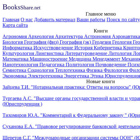
B
ooks
Share
.net
Главное меню
Главная
О нас
Добавить материал
Ваши работы
Поиск по сайту
Карта сайта
Книги
Агрономия
Археология
Архитектура
Астрономия
Аэронавтик
Биология
География (физ)
География (эк)
Геодезия
Геология
Ге
Информатика
Искусствоведение
История
Кибернетика
Крипто
Культурология
Лингвистика
Литературоведение
Литология
Ло
Математика
Машиностроение
Медицина
Менеджмент
Механи
Нанотехнология
Педагогика
Политология
Почвоведение
Псих
Семиотика
Социология
Теплотехника
Физика
Филология
Фил
Экономика
Электротехника
Энергетика
Этика
Юриспруденция
Новые книги
Зайцева Т.И. "Нотариальная практика: Ответы на вопросы" (Ю
Тургаева А.С. "Высшие органы государственной власти и упра
(Юриспруденция )
Тихомиров Ю.А. "Комментарий к Федеральному закону " (Юри
Суханова Е.А. "Правовое регулирование банковской деятельно
Шеретов С.Г. "Международные организации системы ООН" (Ю