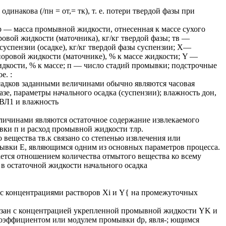
одинакова (/пн = от,= тк), т. е. потери твердой фазы при
 — масса промывной жидкости, отнесенная к массе сухого
оровой жидкости (маточника), кг/кг твердой фазы; тв —
суспензии (осадке), кг/кг твердой фазы суспензии; X—
оровой жидкости (маточнике), % к массе жидкости; Y —
дкости, % к массе; п — число стадий промывки; подстрочные
е. :
садков заданными величинами обычно являются часовая
зе, параметры начального осадка (суспензии); влажность дон,
ВЛ1 и влажность
личинами являются остаточное содержание извлекаемого
ывки п и расход промывной жидкости тлр.
вещества тв.к связано со степенью извлечения или
вки Е, являющимся одним из основных параметров процесса.
тся отношением количества отмытого вещества ко всему
 в остаточной жидкости начального осадка
 с концентрациями растворов Xi и Y{ на промежуточных
язан с концентрацией укрепленной промывной жидкости YK и
коэффициентом или модулем промывки dp, явля-; ющимся