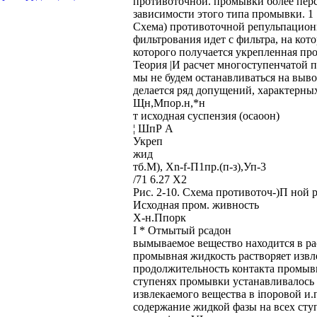
противоточной. промывки более перс
зависимости этого типа промывки. 1
Схема) противоточной репульпационн
фильтрования идет с фильтра, на кот
которого получается укрепленная пр
Теория |И расчет многоступенчатой п
мы не будем останавливаться на выв
делается ряд допущений, характерны
Щн,Мпор.н,*н
т исходная суспензия (осаоон)
¦ ШпР А
Укреп
жид
тб.М), Xn-f-П1пр.(п-з),Уп-3
/71 6.27 X2
Рис. 2-10. Схема противоточ-)П ной
Исходная пром. живность
Х-н.Ппорк
I * Отмытый рсадон
вымываемое вещество находится в ра
промывная жидкость растворяет извл
продолжительность контакта промывн
ступенях промывки устанавливалось
извлекаемого вещества в iпоровой и
содержание жидкой фазы на всех сту