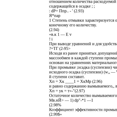
отношением количества расходуемой
содержащейся в осадке ; ;
: dP= Ппр.. - ' (2.93)
Я*пар
1 Степень отмывки характеризуется 
конечному его количеству.
(2.94)
«в.к 1 — Е v
! i
При выводе уравнений и для удобств
?=ТГ (2-95>
Исходя из ранее принятых допущений
массообмен в каждой ступени промы
основан на уравнениях материального
При промывке ;осадка (суспензии) ч
исходного осадка (суспензии) (w„ —
й ступени составит.
Хп = Хк ____1 = ХкМр (2.96)
и равно содержанию вымываемого,, 
Хп = ук = т»-"(2.97)
Остаточное количество вымываемого 
Мв.нЙ> — 1) dp"-*1 —1
(2.98%
Коэффициент эффективности промы
(2.99$»