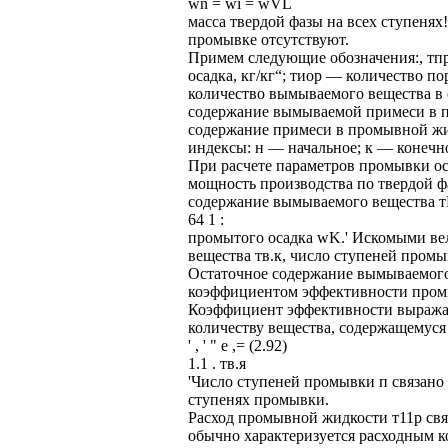
wn = wi = wVL
масса твердой фазы на всех ступенях! 
промывке отсутствуют.
Примем следующие обозначения:, тпр
осадка, кг/кг“; тиор — количество п
количество вымываемого вещества в 
содержание вымываемой примеси в п
содержание примеси в промывной жи
индексы: н — начальное; к — конечно
При расчете параметров промывки о
мощность производства по твердой фа
содержание вымываемого вещества т
64 1 :
промытого осадка wK.' Искомыми ве
вещества тв.к, число ступеней пром
Остаточное содержание вымываемого 
коэффициентом эффективности промы
Коэффициент эффективности выражае
количеству вещества, содержащемуся
' , ' " е ,= (2.92)
1.1 . тв.я
'Число ступеней промывки п связано
ступенях промывки.
Расход промывной жидкости т11р св
обычно характеризуется расходным 