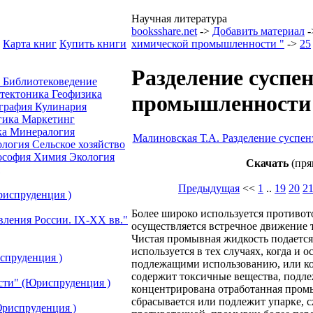
Научная литература
booksshare.net
->
Добавить материал
-
Карта книг
Купить книги
химической промышленности "
->
25
Разделение суспе
а
Библиотековедение
отектоника
Геофизика
промышленности 
графия
Кулинария
гика
Маркетинг
ка
Минералогия
Малиновская Т.А. Разделение суспе
ология
Сельское хозяйство
ософия
Химия
Экология
Скачать
(пря
Предыдущая
<<
1
..
19
20
2
риспруденция )
Более широко используется противот
вления России. IХ-ХХ вв."
осуществляется встречное движение 
Чистая промывная жидкость подаетс
используется в тех случаях, когда и
спруденция )
подлежащими использованию, или ко
содержит токсичные вещества, подл
сти" (Юриспруденция )
концентрирована отработанная пром
сбрасывается или подлежит упарке, 
риспруденция )