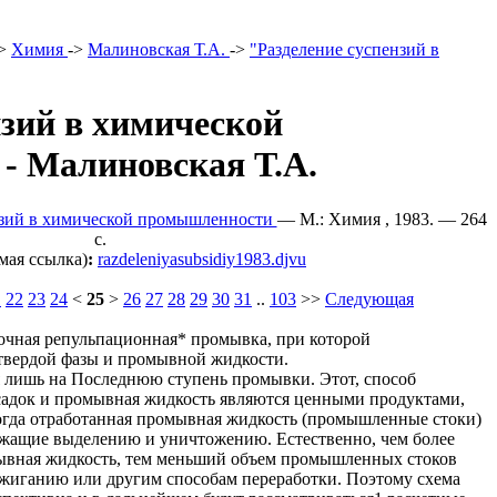
>
Химия
->
Малиновская Т.А.
->
"Разделение суспензий в
нзий в химической
- Малиновская Т.А.
нзий в химической промышленности
— М.: Химия , 1983. — 264
c.
мая ссылка)
:
razdeleniyasubsidiy1983.djvu
1
22
23
24
<
25
>
26
27
28
29
30
31
..
103
>>
Следующая
очная репульпационная* промывка, при которой
твердой фазы и промывной жидкости.
я лишь на Последнюю ступень промывки. Этот, способ
 осадок и промывная жидкость являются ценными продуктами,
гда отработанная промывная жидкость (промышленные стоки)
ежащие выделению и уничтожению. Естественно, чем более
ывная жидкость, тем меньший объем промышленных стоков
сжиганию или другим способам переработки. Поэтому схема