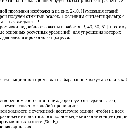
пективна и в дальнейшем будут рассматриваться1 расчетные
ой промывки изображена на рис. 2-10. Нумерация стадий
орой получен отмытый осадок. Последним считается фильтр; с
омывная жидкость. !
ромывки подробно изложены в работах [3, 49, 50, 51], поэтому
оде основных ресчетных уравнений, для упрощения которых
х для идеализированного процесса:
 репульпационной промывки на' барабанных вакуум-фильтрах. !
створенном состоянии и не адсорбируется твердой фазой;
екаемое вещество в любой пропорции;
ой жидкости с суспензией достаточно велика, чтобы на всех
 равновесие и достигалось полное выравнивание концентрации
.промывной жидкости (%= F,);
пенях одинаково