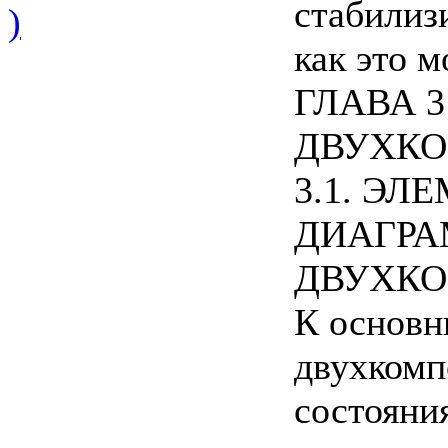
стабилиз
)
как это 
ГЛАВА 3
ДВУХК
3.1. Э
ДИАГРА
ДВУХК
К основн
двухкомп
состояни