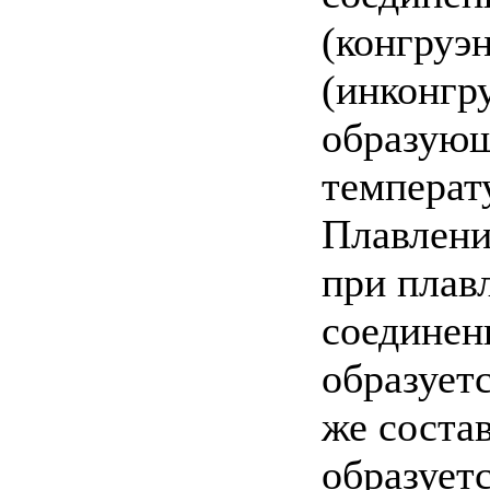
(конгруэ
(инконгр
образующ
температ
Плавление
при плав
соединен
образуетс
же соста
образует