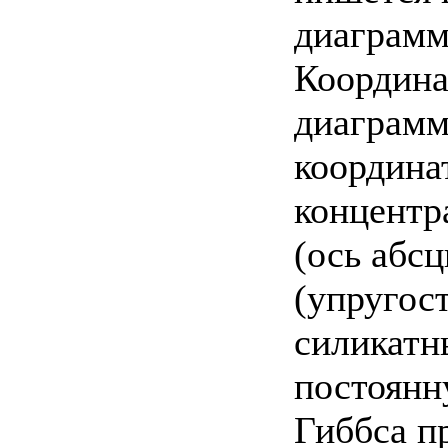
диаграмм
Координа
диаграмм
координа
концентр
(ось абс
(упругос
силикатн
постоянну
Гиббса п