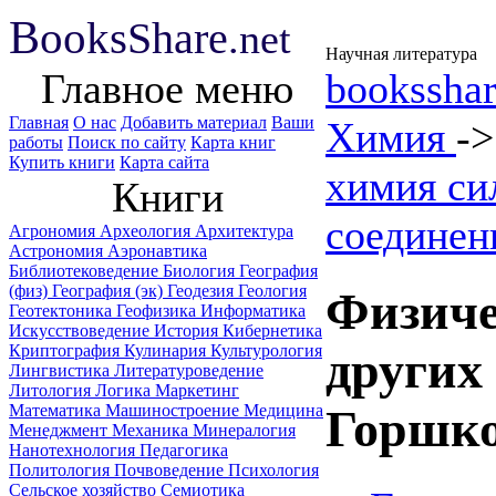
B
ooks
Share
.net
Научная литература
Главное меню
booksshar
Главная
О нас
Добавить материал
Ваши
Химия
-
работы
Поиск по сайту
Карта книг
Купить книги
Карта сайта
химия си
Книги
соединен
Агрономия
Археология
Архитектура
Астрономия
Аэронавтика
Библиотековедение
Биология
География
(физ)
География (эк)
Геодезия
Геология
Физиче
Геотектоника
Геофизика
Информатика
Искусствоведение
История
Кибернетика
Криптография
Кулинария
Культурология
других
Лингвистика
Литературоведение
Литология
Логика
Маркетинг
Математика
Машиностроение
Медицина
Горшко
Менеджмент
Механика
Минералогия
Нанотехнология
Педагогика
Политология
Почвоведение
Психология
Сельское хозяйство
Семиотика