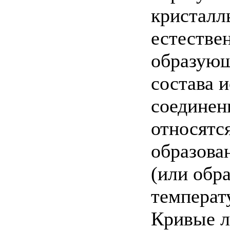
кристалл
естествен
образующ
состава 
соединен
относятс
образова
(или обр
температ
Кривые л