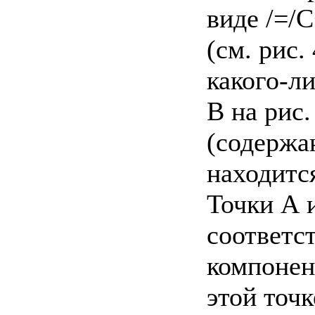
виде /=/
(см. рис
какого-л
В на рис.
(содержа
находитс
Точки А и
соответс
компонен
этой точк