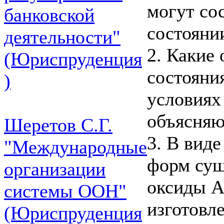
могут со
банковской
состояни
деятельности"
2. Какие
(Юриспруденция
состояни
)
условиях
объясняю
Шеретов С.Г.
3. В вид
"Международные
форм сущ
организации
оксиды А
системы ООН"
изготовл
(Юриспруденция