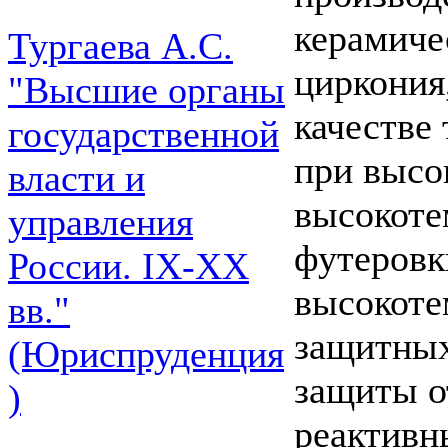
керамиче
Тургаева А.С.
циркония
"Высшие органы
качестве
государственной
при высо
власти и
высокоте
управления
футеровк
России. IХ-ХХ
высокоте
вв."
защитных
(Юриспруденция
защиты о
)
реактивн