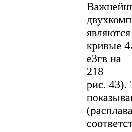
Важнейши
двухкомп
являются
кривые 4А
е3гв на
218
рис. 43)
показыва
(расплав
соответс