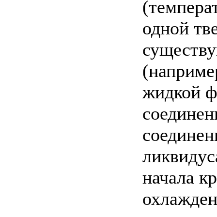
(темпера
одной тве
существу
(например
жидкой ф
соединен
соединени
ликвидус
начала к
охлажден