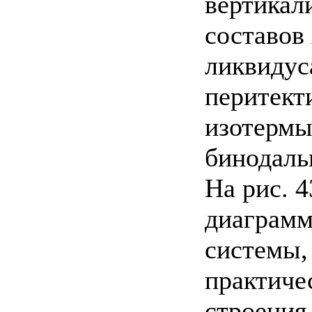
вертикал
составов
ликвидуса
перитект
изотермы
бинодаль
На рис. 
диаграмм
системы,
практиче
строения