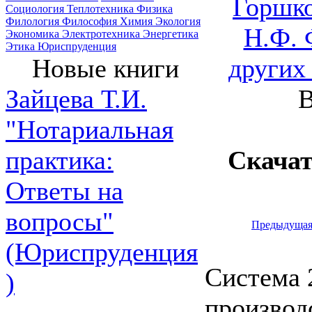
Горшко
Социология
Теплотехника
Физика
Филология
Философия
Химия
Экология
Н.Ф. 
Экономика
Электротехника
Энергетика
Этика
Юриспруденция
других
Новые книги
В
Зайцева Т.И.
"Нотариальная
Скача
практика:
Ответы на
вопросы"
Предыдуща
(Юриспруденция
Система 
)
производ