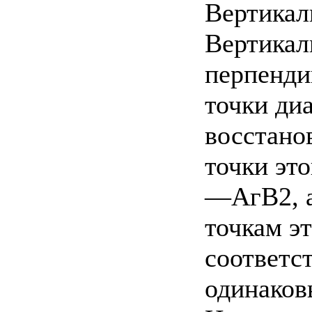
Вертикал
Вертикал
перпенди
точки ди
восстано
точки это
—АгВ2, а
точкам э
соответст
одинаков