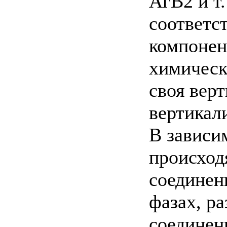
АгВ2 и т. 
соответ
компонен
химическ
своя верт
вертикал
В зависи
происход
соединен
фазах, р
соединен