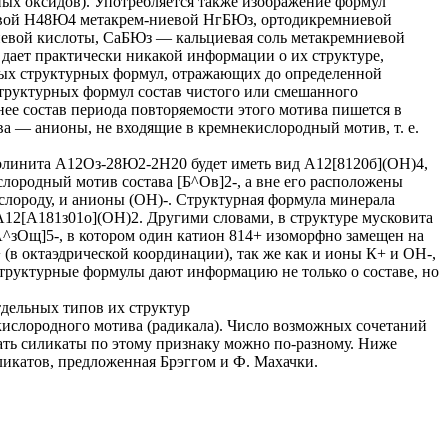
ых оксидов). Употребляется также изображение формул
евой Н48Ю4 метакрем-ниевой НгБЮз, ортодикремниевой
ниевой кислоты, СаБЮз — кальциевая соль метакремниевой
 дает практически никакой информации о их структуре,
емых структурных формул, отражающих до определенной
структурных формул состав чистого или смешанного
нее состав периода повторяемости этого мотива пишется в
ва — анионы, не входящие в кремнекислородный мотив, т. е.
олинита А12Оз-28Ю2-2Н20 будет иметь вид А12[8120б](ОН)4,
ислородный мотив состава [Б^Ов]2-, а вне его расположены
слороду, и анионы (ОН)-. Структурная формула минерала
2[А181з01о](ОН)2. Другими словами, в структуре мусковита
^зОщ]5-, в котором один катион 814+ изоморфно замещен на
(в октаэдрической координации), так же как и ионы К+ и ОН-,
структурные формулы дают информацию не только о составе, но
тдельных типов их структур
кислородного мотива (радикала). Число возможных сочетаний
ать силикаты по этому признаку можно по-разному. Ниже
ликатов, предложенная Брэггом и Ф. Махачки.