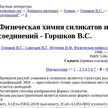
Научная литература
booksshare.net
->
Добавить материал
->
Химия
->
Горшков В.С.
->
соединений"
->
8
Физическая химия силикатов и
соединений - Горшков В.С.
Горшков В.С., Савельев В.Г., Федоров Н.Ф. Физическая химия 
1988. —
ISBN 5-06
Скачать
(прямая ссылка)
:
Предыдущая
<<
1
..
2
3
4
5
6
7
<
8
>
9
Примером рыхлой упаковки в силикатах являются структуры ра
модификаций ЭЮг — кристобалите только одна половина мест в 
остается свободной.
Рассмотрим способы изображения формул силикатов.
Весьма распространенным является написание формул силикатов
18
бит), А12Оз-25Ю2-2Н20 (каолинит), 2СаО-А1203-8Ю2 (геленит) и 