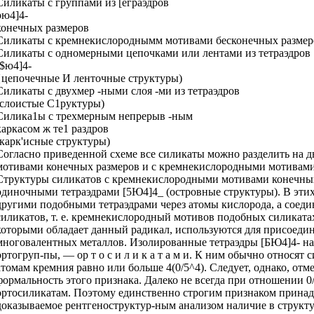
Силикаты с группами из [еграэдров
рю4]4-
конечных размеров
Силикаты с кремнекислороднымм мотивами бесконечных размер
Силикаты с одномерными цепочками или лентами из тетраэдров
($ю4]4-
{цепочечные И ленточные структуры)
Силикаты с двухмер -ными слоя -ми из тетраэдров
(слоистые С1руктуры)
Силика1ы с трехмерным непрерыв -ным
каркасом ж те1 раздров
(карк'исные структуры)
Согласно приведенной схеме все силикаты можно разделить на 
мотивами конечных размеров и с кремнекислородными мотивами 
Структуры силикатов с кремнекислородными мотивами конечных
одиночными тетраэдрами [5Ю4]4_ (островные структуры). В этих
другими подобными тетраэдрами через атомы кислорода, а соеди
силикатов, т. е. кремнекислородный мотивов подобных силикатах
которыми обладает данный радикал, используются для присоедине
многовалентных металлов. Изолированные тетраэдры [БЮ4]4- наз
ортогруп-пы, — ор т о с и л и к а т а м и. К ним обычно относят
атомам кремния равно или больше 4(0/5^4). Следует, однако, отм
формальность этого признака. Далеко не всегда при отношении 0/
ортосиликатам. Поэтому единственно строгим признаком принад
доказываемое рентгеноструктур-ным анализом наличие в структу