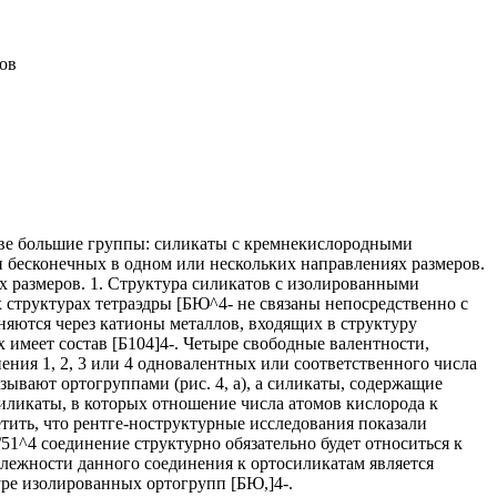
ов
две большие группы: силикаты с кремнекислородными
бесконечных в одном или нескольких направлениях размеров.
 размеров. 1. Структура силикатов с изолированными
 структурах тетраэдры [БЮ^4- не связаны непосредственно с
няются через катионы металлов, входящих в структуру
 имеет состав [Б104]4-. Четыре свободные валентности,
ния 1, 2, 3 или 4 одновалентных или соответственного числа
ывают ортогруппами (рис. 4, а), а силикаты, содержащие
 силикаты, в которых отношение числа атомов кислорода к
етить, что рентге-ноструктурные исследования показали
51^4 соединение структурно обязательно будет относиться к
лежности данного соединения к ортосиликатам является
ре изолированных ортогрупп [БЮ,]4-.