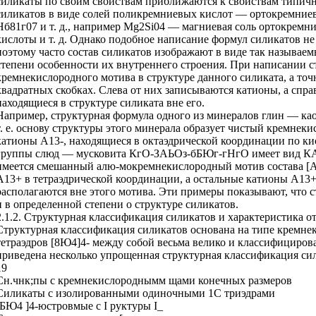
силикаты по своим свойствам приближаются к свойствам типичн
силикатов в виде солей поликремниевых кислот — ортокремни
Нб81г07 и т. д., например Mg2Si04 — магниевая соль ортокрем
кислоты и т. д. Однако подобное написание формул силикатов не
поэтому часто состав силикатов изображают в виде так называ
степени особенности их внутреннего строения. При написании 
кремнекислородного мотива в структуре данного силиката, а точ
квадратных скобках. Слева от них записываются катионы, а спра
находящиеся в структуре силиката вне его.
Например, структурная формула одного из минералов глин — ка
т. е. основу структуры этого минерала образует чистый кремнек
катионы А13-, находящиеся в октаэдрической координации по ки
группы слюд — мусковита КгО-ЗАЬОз-бБЮг-гНгО имеет вид КА1
имеется смешанный алю-мокремнекислородный мотив состава [А
А13+ в тетраэдрической координации, а остальные катионы А13+ 
располагаются вне этого мотива. Эти примеры показывают, что 
и в определенной степени о структуре силикатов.
2.1.2. Структурная классификация силикатов и характеристика о
Структурная классификация силикатов основана на типе кремне
тетраэдров [8Ю4]4- между собой весьма велико и классифициров
приведена несколько упрощенная структурная классификация си
19
Сн.чнк;пы с кремнекислороднымм щами конечных размеров
Силикаты с изолированными одиночными 1С триэдрами
[БЮ4 ]4-юстровмые с I руктуры I_