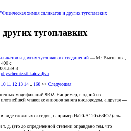
"Физическая химия силикатов и других тугоплавких
 других тугоплавких
силикатов и других тугоплавких соединений
— М.: Высш. шк.,
 400 c.
-001389-8
physchemie-silikatov.djvu
10
11
12
13
14
..
168
>>
Следующая
зличных модификаций 8Ю2. Например, в одной из
плотнейшей упаковке анионов занята кислородом, а другая —
 в виде сложных оксидов, например На20-А120з-68Ю2 (аль-
т. д. (это до определенной степени оправдано тем, что