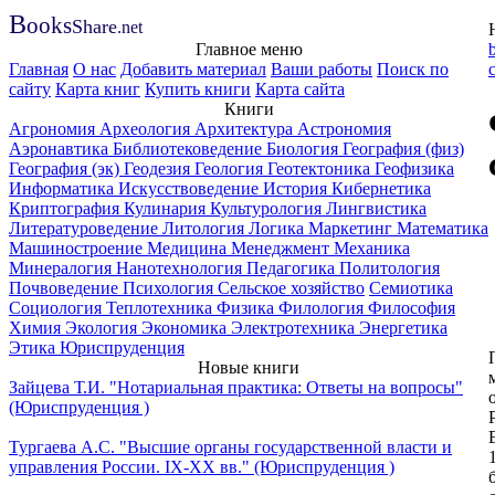
B
ooks
Share
.net
Главное меню
Главная
О нас
Добавить материал
Ваши работы
Поиск по
сайту
Карта книг
Купить книги
Карта сайта
Книги
Агрономия
Археология
Архитектура
Астрономия
Аэронавтика
Библиотековедение
Биология
География (физ)
География (эк)
Геодезия
Геология
Геотектоника
Геофизика
Информатика
Искусствоведение
История
Кибернетика
Криптография
Кулинария
Культурология
Лингвистика
Литературоведение
Литология
Логика
Маркетинг
Математика
Машиностроение
Медицина
Менеджмент
Механика
Минералогия
Нанотехнология
Педагогика
Политология
Почвоведение
Психология
Сельское хозяйство
Семиотика
Социология
Теплотехника
Физика
Филология
Философия
Химия
Экология
Экономика
Электротехника
Энергетика
Этика
Юриспруденция
Новые книги
Зайцева Т.И. "Нотариальная практика: Ответы на вопросы"
(Юриспруденция )
Тургаева А.С. "Высшие органы государственной власти и
управления России. IХ-ХХ вв." (Юриспруденция )