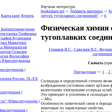
Научная литература
booksshare.net
->
Добавить материал
->
Х
Карта книг
Купить
других тугоплавких соединений"
->
6
Физическая химия 
а
Библиотековедение
отектоника
Геофизика
тугоплавких соедин
графия
Кулинария
гика
Маркетинг
ка
Минералогия
Горшков В.С., Савельев В.Г., Федор
ология
Сельское
соединени
огия
Философия
а
Юриспруденция
Скачать
(пря
риспруденция )
Предыдущая
<<
1
..
2
авления России. IХ-ХХ
Силициды в определенной степени являю
возбужденном состоянии имеет ярЗ-кон-
валентными электронами углерода ослабле
спруденция )
Это приводит к усилению в силицидах н
—Ме).
сти" (Юриспруденция )
Особенности химической связи в борида
некоторые их характерные свойства.
риспруденция )