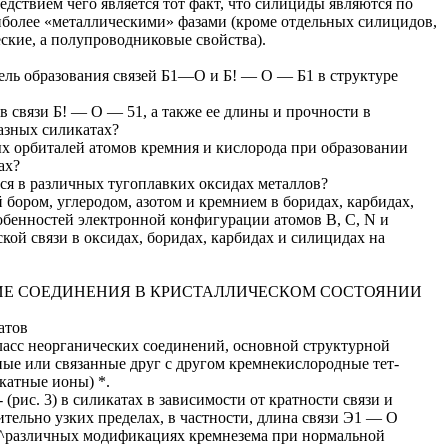
дствием чего является тот факт, что силициды являются по
более «металлическими» фазами (кроме отдельных силицидов,
ские, а полупроводниковые свойства).
ль образования связей Б1—О и Б! — О — Б1 в структуре
в связи Б! — О — 51, а также ее длины и прочности в
азных силикатах?
ых орбиталей атомов кремния и кислорода при образовании
ах?
тся в различных тугоплавких оксидах металлов?
 бором, углеродом, азотом и кремнием в боридах, карбидах,
обенностей электронной конфигурации атомов В, С, N и
кой связи в оксидах, боридах, карбидах и силицидах на
ИЕ СОЕДИНЕНИЯ В КРИСТАЛЛИЧЕСКОМ СОСТОЯНИИ
атов
асс неорганических соединений, основной структурной
ые или связанные друг с другом кремнекислородные тет-
катные ионы) *.
рис. 3) в силикатах в зависимости от кратности связи и
ительно узких пределах, в частности, длина связи Э1 — О
м. ^различных модификациях кремнезема при нормальной