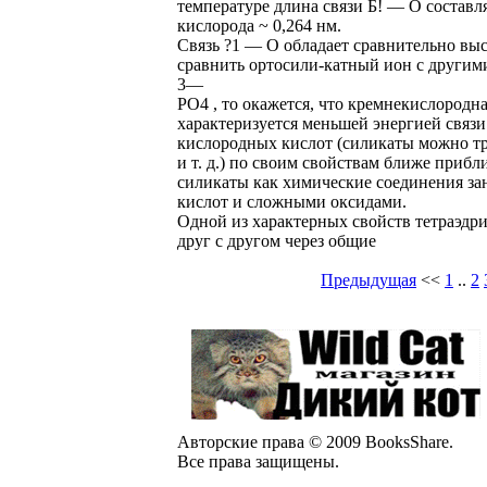
температуре длина связи Б! — О составля
кислорода ~ 0,264 нм.
Связь ?1 — О обладает сравнительно выс
сравнить ортосили-катный ион с другим
3—
РО4 , то окажется, что кремнекислородн
характеризуется меньшей энергией связ
кислородных кислот (силикаты можно т
и т. д.) по своим свойствам ближе при
силикаты как химические соединения з
кислот и сложными оксидами.
Одной из характерных свойств тетраэдри
друг с другом через общие
Предыдущая
<<
1
..
2
Авторские права © 2009 BooksShare.
Все права защищены.