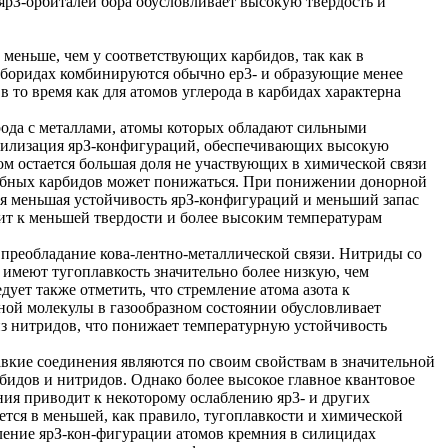
 ярЗ-орбиталей бора обусловливает высокую твердость и
 меньше, чем у соответствующих карбидов, так как в
в боридах комбинируются обычно ер3- и образующие менее
 то время как для атомов углерода в карбидах характерна
рода с металлами, атомы которых обладают сильными
билизация ярЗ-конфигураций, обеспечивающих высокую
том остается большая доля не участвующих в химической связи
добных карбидов может понижаться. При понижении донорной
я меньшая устойчивость ярЗ-конфигураций и меньший запас
ит к меньшей твердости и более высоким температурам
 преобладание кова-лентно-металлической связи. Нитриды со
 имеют тугоплавкость значительно более низкую, чем
ует также отметить, что стремление атома азота к
ой молекулы в газообразном состоянии обусловливает
из нитридов, что понижает температурную устойчивость
кие соединения являются по своим свойствам в значительной
бидов и нитридов. Однако более высокое главное квантовое
ния приводит к некоторому ослаблению яр3- и других
тся в меньшей, как правило, тугоплавкости и химической
бление ярЗ-кон-фигурации атомов кремния в силицидах