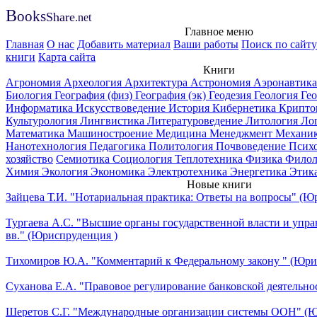
B
ooks
Share
.net
Главное меню
Главная
О нас
Добавить материал
Ваши работы
Поиск по сайту
книги
Карта сайта
Книги
Агрономия
Археология
Архитектура
Астрономия
Аэронавтик
Биология
География (физ)
География (эк)
Геодезия
Геология
Ге
Информатика
Искусствоведение
История
Кибернетика
Крипто
Культурология
Лингвистика
Литературоведение
Литология
Ло
Математика
Машиностроение
Медицина
Менеджмент
Механи
Нанотехнология
Педагогика
Политология
Почвоведение
Псих
хозяйство
Семиотика
Социология
Теплотехника
Физика
Филол
Химия
Экология
Экономика
Электротехника
Энергетика
Этик
Новые книги
Зайцева Т.И. "Нотариальная практика: Ответы на вопросы" (Ю
Тургаева А.С. "Высшие органы государственной власти и упр
вв." (Юриспруденция )
Тихомиров Ю.А. "Комментарий к Федеральному закону " (Юри
Суханова Е.А. "Правовое регулирование банковской деятельно
Шеретов С.Г. "Международные организации системы ООН" (Ю