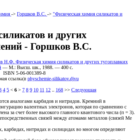
имия
->
Горшков В.С.
->
"Физическая химия силикатов и
силикатов и других
ений - Горшков В.С.
ов Н.Ф. Физическая химия силикатов и других тугоплавких
й
— М.: Высш. шк., 1988. — 400 c.
ISBN 5-06-001389-8
мая ссылка)
:
physchemie-silikatov.djvu
3
4
5
<
6
>
7
8
9
10
11
12
..
168
>>
Следующая
тся аналогами карбидов и нитридов. Кремний в
фигурацию валентных электронов, которая по сравнению с
на за счет более высокого главного квантового числа (п = 3).
епосредственных связей между атомами металлов (связей Ме
х, карбидах, нитридах и силицидах во многом определяют