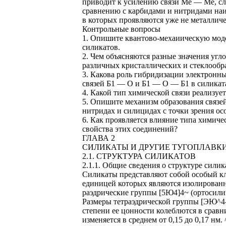
приводит к усилению связи Ме — Ме, сле
сравнению с карбидами и нитридами наи
в которых проявляются уже не металличе
Контрольные вопросы
1. Опишите квантово-мехаиическую моде
силикатов.
2. Чем объясняются разные значения угло
различных кристаллических и стеклообр
3. Какова роль гибридизации электронн
связей Б1 — О и Б1 — О — Б1 в силикат
4. Какой тип химической связи реализуе
5. Опишите механизм образования связей
нитридах и силицидах с точки зрения ос
6. Как проявляется влияние типа химичес
свойства этих соединений?
ГЛАВА 2
СИЛИКАТЫ И ДРУГИЕ ТУГОПЛАВК
2.1. СТРУКТУРА СИЛИКАТОВ
2.1.1. Общие сведения о структуре силик
Силикаты представляют собой особый кл
единицей которых являются изолированн
раэдрические группы [5Ю4]4~ (ортосили
Размеры тетраэдрической группы [ЭЮ^4- (
степени ее цонности колеблются в сравн
изменяется в среднем от 0,15 до 0,17 н