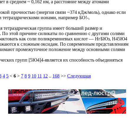
ет в среднем ~ 0,162 нм, а расстояние между атомами
окой прочностью (энергия связи ~374 кДж/моль), однако если
и тетраэдрическими ионами, например БО!-,
ая тетраэдрическая группа имеет больший размер и
и. По этой причине силикаты по сравнению с другими солями
рактовать как соли поликремниевых кислот — НгБЮз, Н45Ю4
ближаются к сложным оксидам. По современным представлениям
анимают промежуточное положение между основными солями
ческих групп [5Ю4]4-является их способность объединяться
3
4
5
<
6
>
7
8
9
10
11
12
..
168
>>
Следующая