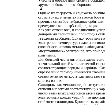
Участие в образовании связей в боридах
хрупкость большинства боридов.
14
Однако их твердость и хрупкость обычно
структурных элементах из атомов бора 
прочные связи 5р2-гибридные орбитали, в
преимущественно ярЗ-гибридизация.
Как уже отмечалось, в соединениях угле
донорными свойствами, происходит ста
твердость карбидов. Однако, если при э
электронов, температура плавления по
способности атомов металла наблюдаютс
«неустойчивых» электронов, что привод
плавления.
Для большей части нитридов характерно
значительной долей металлической связи
соответствующие бориды и карбиды. След
образованию термодинамически стабильн
сравнительную легкость удаления азота 
многих из них.
Силициды как металлоподобные тугоплав
степени аналогами соответствующих кар
число валентных электронов атома крем
электронных конфигураций, что проявляе
стойкости силицидов. Кроме того, осла