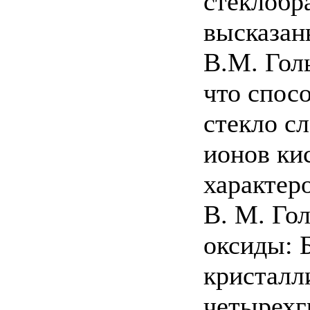
стеклобр
высказан
В.М. Гол
что спос
стекло с
ионов кис
характер
В. М. Го
оксиды: 
кристалл
четырехг