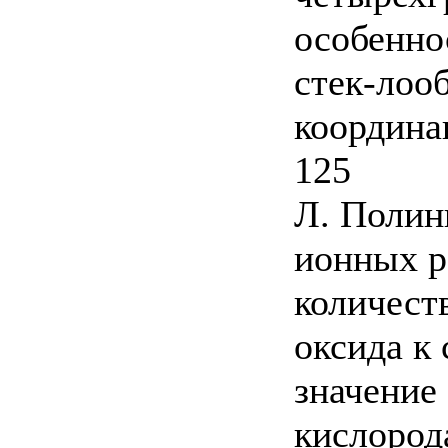
особенно
стек-лоо
координа
125
Л. Полин
ионных р
количест
оксида к
значение
кислорода 