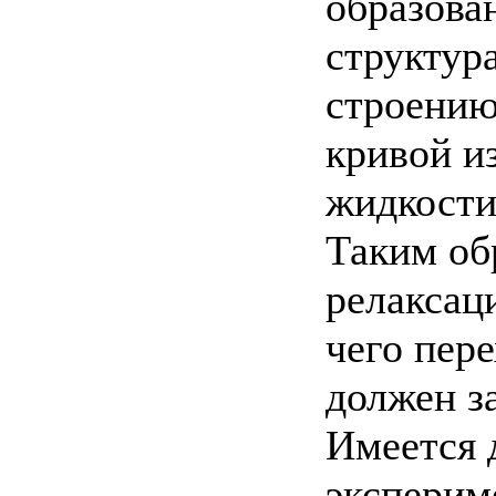
образова
структур
строению
кривой и
жидкости
Таким об
релаксац
чего пер
должен з
Имеется 
эксперим