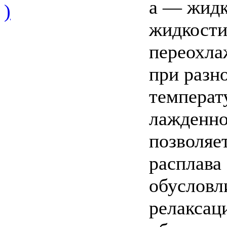
а — жидк
)
жидкости
переохла
при разн
температ
лажденно
позволяе
расплава
обусловл
релаксац