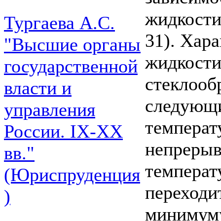
жидкости
Тургаева А.С.
31). Хар
"Высшие органы
жидкости
государственной
стеклооб
власти и
следующи
управления
температ
России. IХ-ХХ
непрерыв
вв."
температ
(Юриспруденция
переходи
)
минимуму