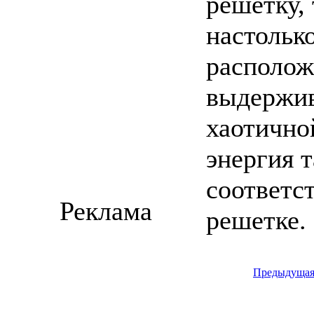
решетку, 
настольк
располож
выдержив
хаотичной
энергия т
соответс
Реклама
решетке.
Предыдуща