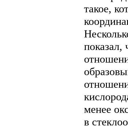
такое, ко
координа
Нескольк
показал,
отношение
образовы
отношени
кислорода
менее ок
в стеклоо