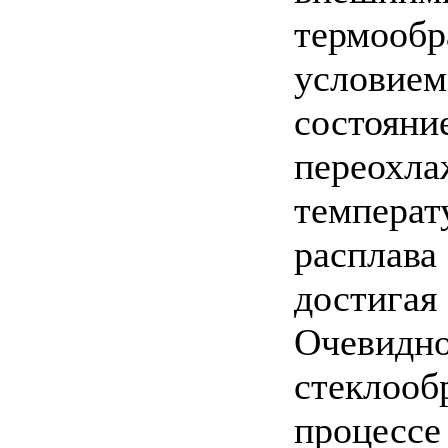
термообр
условием
состояни
переохла
температ
расплава
достигая
Очевидно
стеклообр
процессе