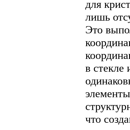
для крис
лишь отс
Это выпол
координа
координа
в стекле 
одинаков
элементы
структур
что созд