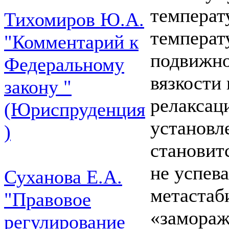
температ
Тихомиров Ю.А.
температ
"Комментарий к
подвижно
Федеральному
вязкости
закону "
релаксац
(Юриспруденция
установл
)
становит
не успева
Суханова Е.А.
метастаб
"Правовое
«замораж
регулирование