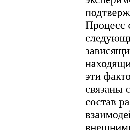
подтверж
Процесс 
следующи
зависящи
находящи
эти факт
связаны 
состав ра
взаимоде
внешними