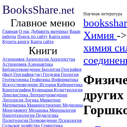
B
ooks
Share
.net
Научная литература
Главное меню
booksshar
Главная
О нас
Добавить материал
Ваши
Химия
-
работы
Поиск по сайту
Карта книг
Купить книги
Карта сайта
химия си
Книги
соединен
Агрономия
Археология
Архитектура
Астрономия
Аэронавтика
Библиотековедение
Биология
География
(физ)
География (эк)
Геодезия
Геология
Физиче
Геотектоника
Геофизика
Информатика
Искусствоведение
История
Кибернетика
Криптография
Кулинария
Культурология
других
Лингвистика
Литературоведение
Литология
Логика
Маркетинг
Математика
Машиностроение
Медицина
Горшко
Менеджмент
Механика
Минералогия
Нанотехнология
Педагогика
Политология
Почвоведение
Психология
Сельское хозяйство
Семиотика