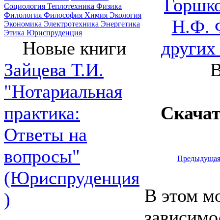
Горшко
Социология
Теплотехника
Физика
Филология
Философия
Химия
Экология
Н.Ф. 
Экономика
Электротехника
Энергетика
Этика
Юриспруденция
других
Новые книги
В
Зайцева Т.И.
"Нотариальная
Скача
практика:
Ответы на
вопросы"
Предыдуща
(Юриспруденция
В этом м
)
зависимо