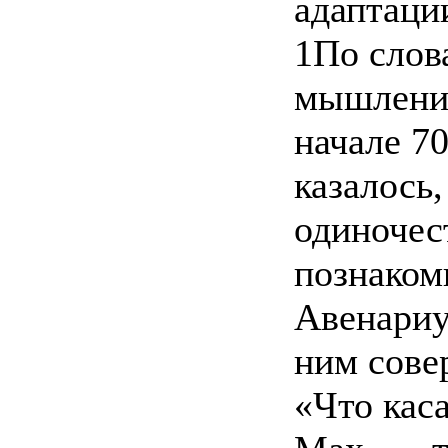
адаптаци
1По слов
мышления
начале 70
казалось,
одиночест
познаком
Авенариус
ним сове
«Что кас