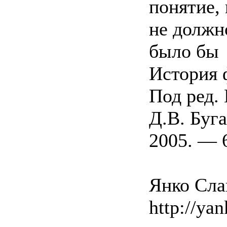
понятие,
не должн
было бы
История 
Под ред. 
Д.В. Буг
2005. — 6
Янко Слав
http://yan