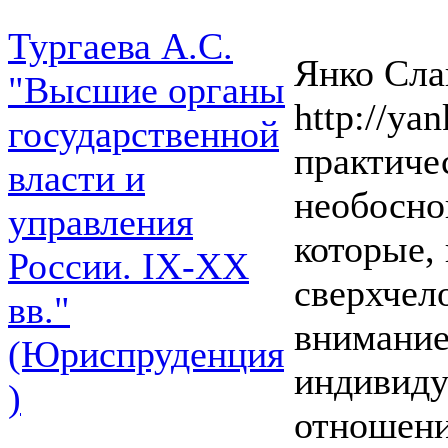
Тургаева А.С.
Янко Слав
"Высшие органы
http://yan
государственной
практиче
власти и
необосно
управления
которые,
России. IХ-ХХ
сверхчел
вв."
внимание
(Юриспруденция
индивиду
)
отношени