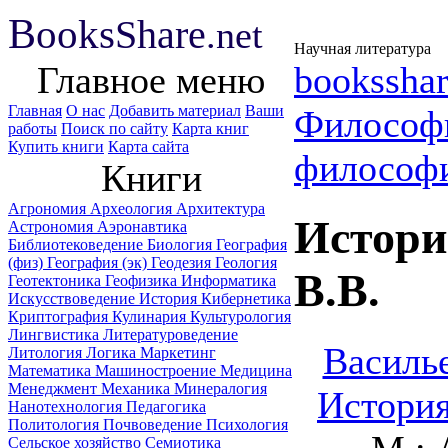
B
ooks
Share
.net
Научная литература
Главное меню
booksshar
Главная
О нас
Добавить материал
Ваши
Философ
работы
Поиск по сайту
Карта книг
Купить книги
Карта сайта
философ
Книги
Агрономия
Археология
Архитектура
Истори
Астрономия
Аэронавтика
Библиотековедение
Биология
География
(физ)
География (эк)
Геодезия
Геология
B.B.
Геотектоника
Геофизика
Информатика
Искусствоведение
История
Кибернетика
Криптография
Кулинария
Культурология
Лингвистика
Литературоведение
Василье
Литология
Логика
Маркетинг
Математика
Машиностроение
Медицина
Менеджмент
Механика
Минералогия
История
Нанотехнология
Педагогика
Политология
Почвоведение
Психология
Сельское хозяйство
Семиотика