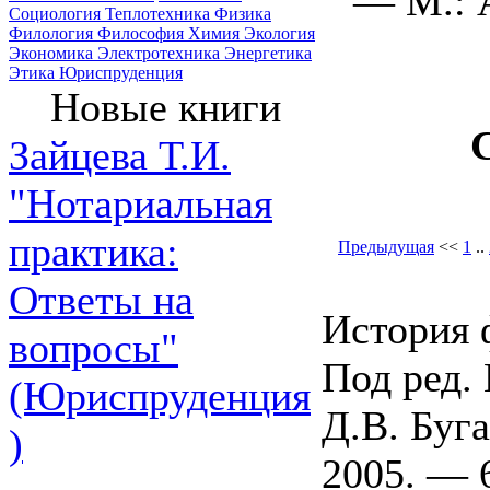
— М.: 
Социология
Теплотехника
Физика
Филология
Философия
Химия
Экология
Экономика
Электротехника
Энергетика
Этика
Юриспруденция
Новые книги
Зайцева Т.И.
"Нотариальная
практика:
Предыдущая
<<
1
..
Ответы на
История 
вопросы"
Под ред. 
(Юриспруденция
Д.В. Буг
)
2005. — 6