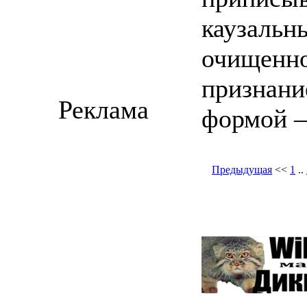
каузальны
очищенно
признани
Реклама
формой 
Предыдущая
<<
1
..