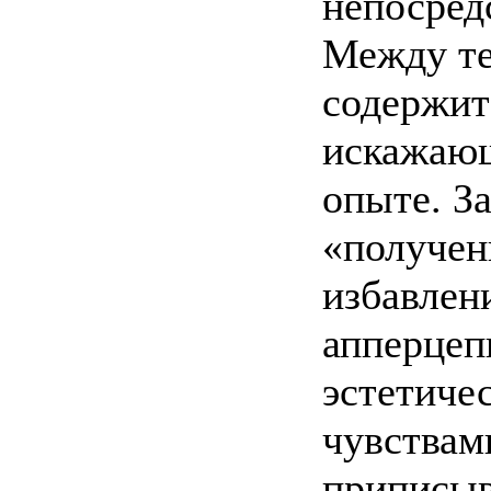
непосред
Между те
содержит
искажающ
опыте. З
«получени
избавлен
апперцеп
эстетиче
чувствами
приписыв