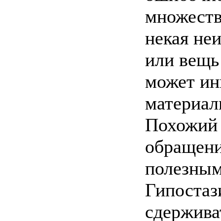
множеств
некая не
или вещь 
может ин
материал
Похожий 
обращени
полезным
Гипостаз
сдерживат