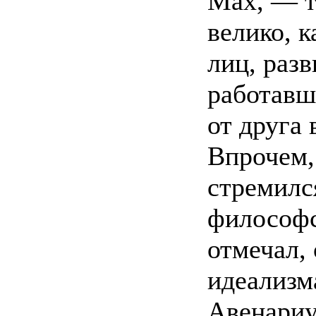
Мах, — т
велико, 
лиц, раз
работавш
от друга 
Впрочем,
стремилс
философс
отмечал, 
идеализма
Авенариу