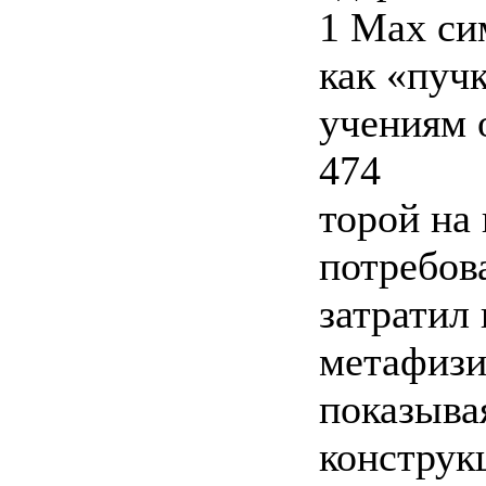
1 Мах си
как «пуч
учениям 
474
торой на 
потребов
затратил 
метафизи
показывая
конструк