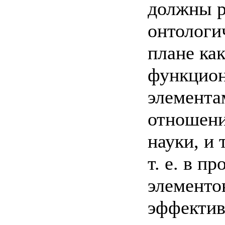
должны р
онтологи
плане ка
функцио
элемента
отношени
науки, и 
т. е. в п
элементов
эффектив