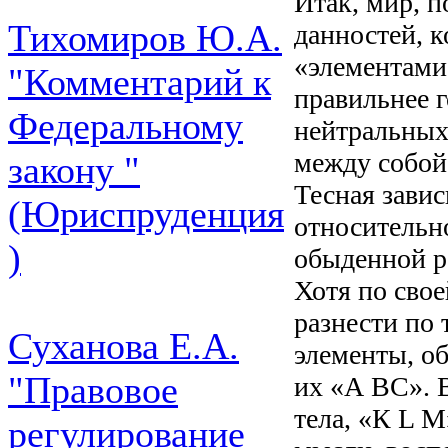
Итак, мир, 
Тихомиров Ю.А.
данностей, 
«элементами
"Комментарий к
правильнее 
Федеральному
нейтральных
между собой
закону "
Тесная зави
(Юриспруденция
относительн
)
обыденной р
Хотя по свое
разнести по
Суханова Е.А.
элементы, о
"Правовое
их «А ВС». 
тела, «К L М
регулирование