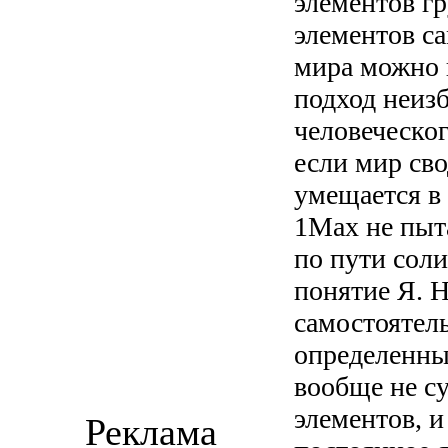
элементов г
элементов са
мира можно 
подход неиз
человеческо
если мир св
умещается в
1Мах не пыта
по пути соли
понятие Я. Н
самостоятел
определенны
вообще не с
элементов, и
Реклама