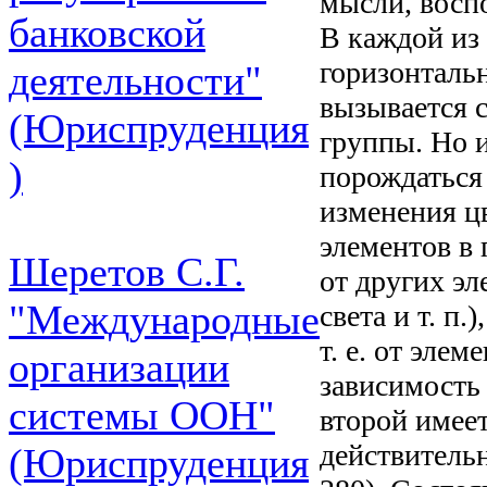
мысли, воспо
банковской
В каждой из 
горизонтальн
деятельности"
вызывается с
(Юриспруденция
группы. Но и
)
порождаться
изменения цв
элементов в 
Шеретов С.Г.
от других эл
"Международные
света и т. п
т. е. от эле
организации
зависимость
системы ООН"
второй имеет
действительн
(Юриспруденция