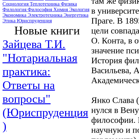
там же физик
Социология
Теплотехника
Физика
в университе
Филология
Философия
Химия
Экология
Экономика
Электротехника
Энергетика
Праге. В 189
Этика
Юриспруденция
Новые книги
цели совпад
О. Конта, в 
Зайцева Т.И.
значение пси
"Нотариальная
История фило
практика:
Васильева, А
Академическ
Ответы на
вопросы"
Янко Слава (Б
нулся в Вену
(Юриспруденция
философии. В
)
научную и п