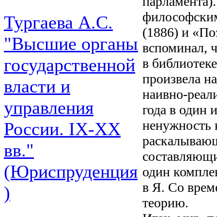
парламента).
философски
Тургаева А.С.
(1886) и «По
"Высшие органы
вспоминал, ч
государственной
в библиотеке
произвела на
власти и
наивно-реали
управления
года в один 
ненужность к
России. IХ-ХХ
раскалывающ
вв."
составляющи
(Юриспруденция
один компле
в Я. Со врем
)
теорию.