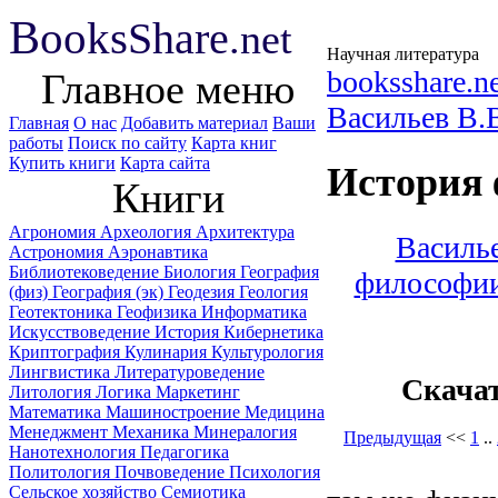
B
ooks
Share
.net
Научная литература
booksshare.n
Главное меню
Васильев B.
Главная
О нас
Добавить материал
Ваши
работы
Поиск по сайту
Карта книг
Купить книги
Карта сайта
История 
Книги
Агрономия
Археология
Архитектура
Василье
Астрономия
Аэронавтика
Библиотековедение
Биология
География
философии
(физ)
География (эк)
Геодезия
Геология
Геотектоника
Геофизика
Информатика
Искусствоведение
История
Кибернетика
Криптография
Кулинария
Культурология
Лингвистика
Литературоведение
Скача
Литология
Логика
Маркетинг
Математика
Машиностроение
Медицина
Менеджмент
Механика
Минералогия
Предыдущая
<<
1
..
Нанотехнология
Педагогика
Политология
Почвоведение
Психология
Сельское хозяйство
Семиотика