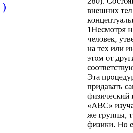
280). Состо
)
внешних тел
концептуаль
1Несмотря н
человек, ут
на тех или и
этом от друг
соответству
Эта процеду
придавать с
физический 
«АВС» изучаю
же группы, т
физики. Но е