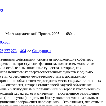
72
— М.: Академический Проект, 2005. — 680 c.
005.pdf
76
277
278
..
404
>>
Следующая
ственными действиями, связывая происходящие события с
деляет на три ступени: фетишизм, политеизм, монотеизм.
 на особые вымышленные существа, которые, как
числа почитаемых сверхъестественных существ к одному-
изуется стремлением человеческого ума к достижению
 принципы объяснения мироздания: место сверхъестественных
— онтология, которая ставит своей задачей объяснение
мание к наблюдениям и повышенный интерес к умозрительной
реходный характер: ее назначение — постепенное разрушение
 (или научная) стадия, по Конту, является «окончательным
дчинения воображения наблюдению». Это означает, что отныне