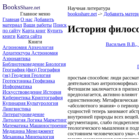
B
ooks
Share
.net
Научная литература
Главное меню
booksshare.net
->
Добавить матер
Главная
О нас
Добавить
материал
Ваши работы
Поиск
История филосо
по сайту
Карта книг
Купить
книги
Карта сайта
Книги
Васильев B.B.,
Агрономия
Археология
Архитектура
Астрономия
Аэронавтика
Библиотековедение
Биология
География (физ)
География
(эк)
Геодезия
Геология
простым способом: люди рассмат
Геотектоника
Геофизика
деятельностью антропоморфных с
Информатика
Фетишизм заключается в припис
Искусствоведение
История
предполагается, активно влияют
Кибернетика
Криптография
единственному. Метафизическая (
Кулинария
Культурология
«абсолютного знания» о первопр
Лингвистика
сущностей теперь занимают абст
Литературоведение
внутренней природы всех вещей
Литология
Логика
Маркетинг
аргументации, слабо подкреплен
Математика
Машиностроение
теологического мышления и подг
Медицина
Менеджмент
состоянием человеческого ума».
Механика
Минералогия