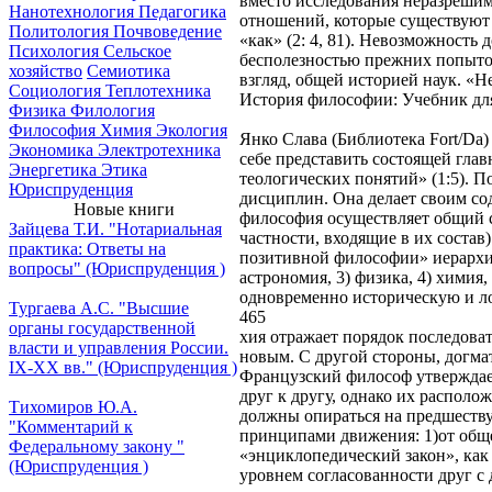
вместо исследования неразрешимы
Нанотехнология
Педагогика
отношений, которые существуют
Политология
Почвоведение
«как» (2: 4, 81). Невозможност
Психология
Сельское
бесполезностью прежних попыток
хозяйство
Семиотика
взгляд, общей историей наук. «
Социология
Теплотехника
История философии: Учебник для 
Физика
Филология
Философия
Химия
Экология
Янко Слава (Библиотека Fort/Da) || 
Экономика
Электротехника
себе представить состоящей гла
Энергетика
Этика
теологических понятий» (1:5). 
Юриспруденция
дисциплин. Она делает своим со
Новые книги
философия осуществляет общий си
Зайцева Т.И. "Нотариальная
частности, входящие в их соста
практика: Ответы на
позитивной философии» иерархия
вопросы" (Юриспруденция )
астрономия, 3) физика, 4) химия
одновременно историческую и ло
Тургаева А.С. "Высшие
465
органы государственной
хия отражает порядок последова
власти и управления России.
новым. С другой стороны, догма
IХ-ХХ вв." (Юриспруденция )
Французский философ утверждает
друг к другу, однако их распол
Тихомиров Ю.А.
должны опираться на предшеству
"Комментарий к
принципами движения: 1)от обще
Федеральному закону "
«энциклопедический закон», как 
(Юриспруденция )
уровнем согласованности друг с 