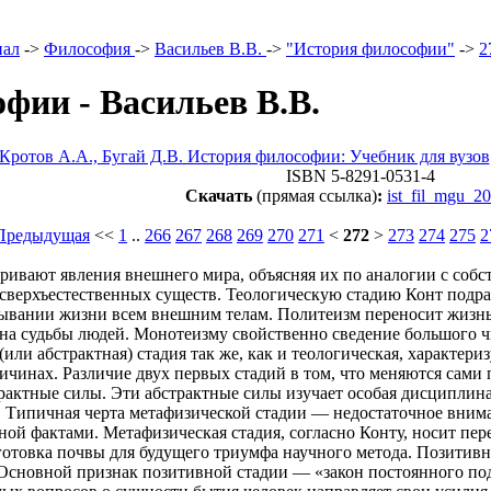
иал
->
Философия
->
Васильев B.B.
->
"История философии"
->
2
фии - Васильев B.B.
 Кротов A.A., Бугай Д.В. История философии: Учебник для вузов
ISBN 5-8291-0531-4
Скачать
(прямая ссылка)
:
ist_fil_mgu_2
Предыдущая
<<
1
..
266
267
268
269
270
271
<
272
>
273
274
275
2
ривают явления внешнего мира, объясняя их по аналогии с соб
верхъестественных существ. Теологическую стадию Конт подраз
ывании жизни всем внешним телам. Политеизм переносит жизнь
 на судьбы людей. Монотеизму свойственно сведение большого 
или абстрактная) стадия так же, как и теологическая, характер
ичинах. Различие двух первых стадий в том, что меняются сами
рактные силы. Эти абстрактные силы изучает особая дисциплина 
. Типичная черта метафизической стадии — недостаточное вни
ной фактами. Метафизическая стадия, согласно Конту, носит пе
отовка почвы для будущего триумфа научного метода. Позитивная
 Основной признак позитивной стадии — «закон постоянного по