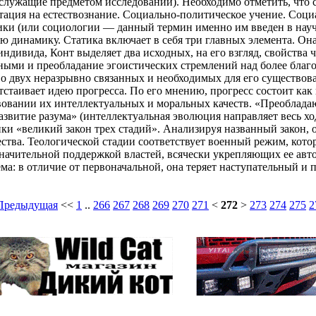
служащие предметом исследований). Необходимо отметить, что
нтация на естествознание. Социально-политическое учение. Соц
ики (или социологии — данный термин именно им введен в науч
ю динамику. Статика включает в себя три главных элемента. Он
индивида, Конт выделяет два исходных, на его взгляд, свойств
ными и преобладание эгоистических стремлений над более благ
о двух неразрывно связанных и необходимых для его существован
тстаивает идею прогресса. По его мнению, прогресс состоит ка
твовании их интеллектуальных и моральных качеств. «Преоблад
развитие разума» (интеллектуальная эволюция направляет весь х
и «великий закон трех стадий». Анализируя названный закон, о
ства. Теологической стадии соответствует военный режим, кото
значительной поддержкой властей, всячески укрепляющих ее авт
ма: в отличие от первоначальной, она теряет наступательный и 
Предыдущая
<<
1
..
266
267
268
269
270
271
<
272
>
273
274
275
2