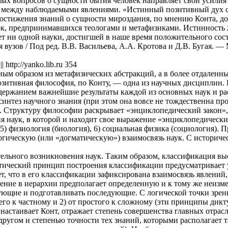
х вопросов о сущности бытия человек направляет свои усилия на
 между наблюдаемыми явлениями. «Истинный позитивный дух сос
ь достижения знаний о сущности мироздания, по мнению Конта, д
, предпринимавшихся теологами и метафизиками. Истинность же 
Нет ни одной науки, достигшей в наше время положительного сос
вузов / Под ред. В.В. Васильева, А.А. Кротова и Д.В. Бугая. —
http://yanko.lib.ru 354
вным образом из метафизических абстракций, а в более отдален
Позитивная философия, по Конту, — одна из научных дисциплин.
держанием важнейшие результаты каждой из основных наук и ра
нтез научного знания (при этом она вовсе не тождественна прос
в). Структуру философии раскрывает «энциклопедический закон»
 наук, в которой и находит свое выражение «энциклопедический
, 5) физиология (биология), 6) социальная физика (социология).
гическую (или «догматическую») взаимосвязь наук. С историчес
тельного возникновения наук. Таким образом, классификация вы
тический принцип построения классификации предусматривает 
, что в его классификации зафиксирована взаимосвязь явлений
ожение в иерархии предполагает определенную и к тому же неи
ющие и подготавливать последующие. С логической точки зрени
го к частному и 2) от простого к сложному (эти принципы дик
настаивает Конт, отражает степень совершенства главных отрас
другом и степенью точности тех знаний, которыми располагает та