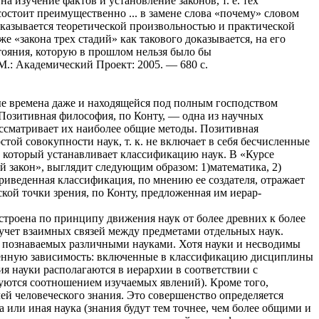
 изучение фактов и установление законов, т. е. тех
тоит преимущественно ... в замене слова «почему» словом
оказывается теоретической произвольностью и практической
«закона трех стадий» как такового доказывается, на его
тояния, которую в прошлом нельзя было бы
 М.: Академический Проект: 2005. — 680 с.
ные времена даже и находящейся под полным господством
 Позитивная философия, по Конту, — одна из научных
ссматривает их наиболее общие методы. Позитивная
той совокупности наук, т. к. не включает в себя бесчисленные
, который устанавливает классификацию наук. В «Курсе
 закон», выглядит следующим образом: 1)математика, 2)
 Приведенная классификация, по мнению ее создателя, отражает
кой точки зрения, по Конту, предложенная им иерар-
строена по принципу движения наук от более древних к более
учет взаимных связей между предметами отдельных наук.
, познаваемых различными науками. Хотя науки и несводимы
зменную зависимость: включенные в классификацию дисциплины
я науки располагаются в иерархии в соответствии с
туются соотношением изучаемых явлений). Кроме того,
лей человеческого знания. Это совершенство определяется
 или иная наука (знания будут тем точнее, чем более общими и