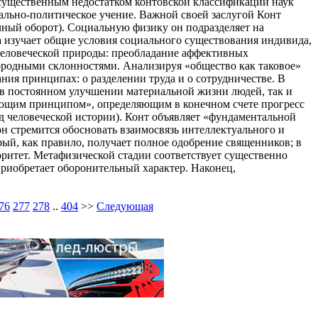
 существенным недостатком контовской классификации наук
иально-политическое учение. Важной своей заслугой Конт
ный оборот). Социальную физику он подразделяет на
а изучает общие условия социального существования индивида,
а человеческой природы: преобладание аффективных
ородными склонностями. Анализируя «общество как таковое»
ия принципах: о разделении труда и о сотрудничестве. В
к в постоянном улучшении материальной жизни людей, так и
ающим принципом», определяющим в конечном счете прогресс
од человеческой истории). Конт объявляет «фундаментальной
н стремится обосновать взаимосвязь интеллектуального и
рый, как правило, получает полное одобрение священников; в
оритет. Метафизической стадии соответствует существенно
приобретает оборонительный характер. Наконец,
76
277
278
..
404
>>
Следующая