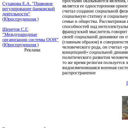
простыми оказываются явления, 
Суханова Е.А. "Правовое
является ее односторонняя орие
регулирование банковской
считал создание социальной физ
деятельности"
социальную статику и социальну
(Юриспруденция )
семьи и общества. Рассматривая 
способностей над интеллектуаль
Шеретов С.Г.
французский мыслитель говорит 
"Международные
своей социальной динамике он о
организации системы ООН"
(главным образом) в совершенс
(Юриспруденция )
человеческого рода, он считал «
Реклама
концепцией» социальной динамик
политического развития человече
то же время религия пользуется 
видоизменившаяся военная систе
распространение