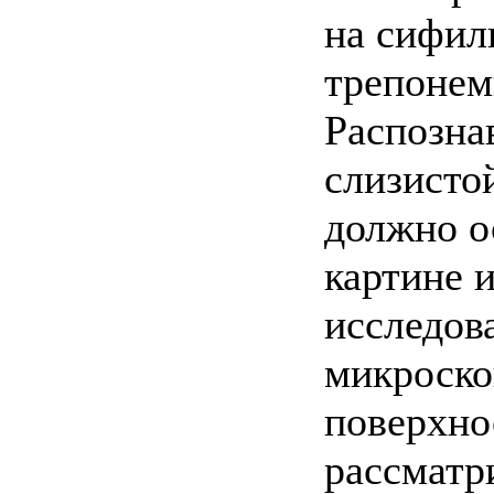
на сифил
трепонем
Распозна
слизисто
должно о
картине 
исследов
микроско
поверхно
рассматр