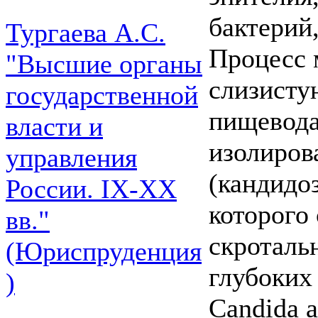
бактерий
Тургаева А.С.
Процесс 
"Высшие органы
слизистую
государственной
пищевода
власти и
изолиров
управления
(кандидо
России. IХ-ХХ
которого
вв."
скротальн
(Юриспруденция
глубоких
)
Candida a