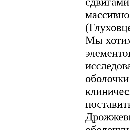
сдвигами
массивно
(Глуховце
Мы хотим
элементо
исследов
оболочки 
клиничес
поставит
Дрожжевы
оболочки