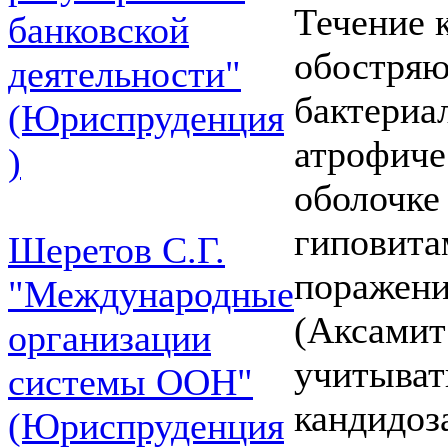
Течение 
банковской
обостряю
деятельности"
бактериа
(Юриспруденция
атрофиче
)
оболочке
гиповита
Шеретов С.Г.
поражени
"Международные
(Аксамит 
организации
учитыват
системы ООН"
кандидоз
(Юриспруденция