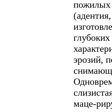
пожилых 
(адентия,
изготовл
глубоких 
характер
эрозий, 
снимающи
Одноврем
слизистая
маце-рир