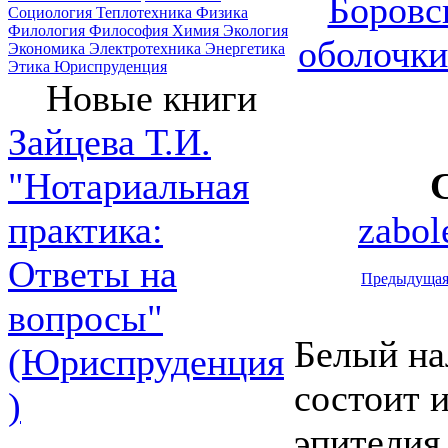
Боровс
Социология
Теплотехника
Физика
Филология
Философия
Химия
Экология
оболочки
Экономика
Электротехника
Энергетика
Этика
Юриспруденция
Новые книги
Зайцева Т.И.
"Нотариальная
zabol
практика:
Ответы на
Предыдуща
вопросы"
Белый на
(Юриспруденция
состоит 
)
эпителия