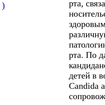
рта, свя
)
носитель
здоровым
различну
патологи
рта. По 
кандидан
детей в в
Candida a
сопровож