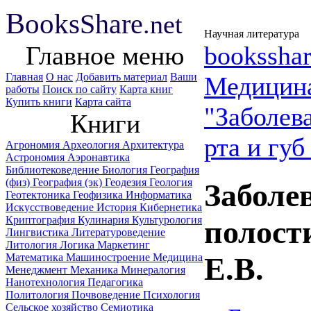
B
ooks
Share
.net
Научная литература
Главное меню
booksshar
Главная
О нас
Добавить материал
Ваши
Медицин
работы
Поиск по сайту
Карта книг
Купить книги
Карта сайта
"Заболев
Книги
рта и губ
Агрономия
Археология
Архитектура
Астрономия
Аэронавтика
Библиотековедение
Биология
География
(физ)
География (эк)
Геодезия
Геология
Заболе
Геотектоника
Геофизика
Информатика
Искусствоведение
История
Кибернетика
Криптография
Кулинария
Культурология
полости
Лингвистика
Литературоведение
Литология
Логика
Маркетинг
Математика
Машиностроение
Медицина
Е.В.
Менеджмент
Механика
Минералогия
Нанотехнология
Педагогика
Политология
Почвоведение
Психология
Сельское хозяйство
Семиотика