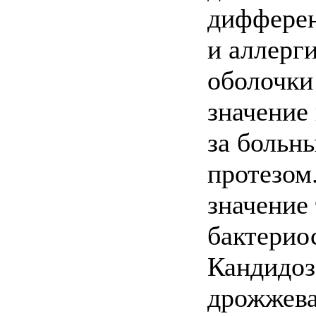
дифферен
и аллерг
оболочки
значение
за больн
протезом
значение
бактерио
Кандидоз
дрожжева