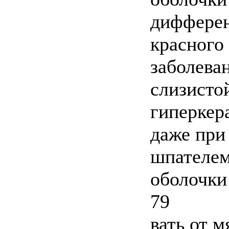
дифферен
красного
заболева
слизисто
гиперкер
даже при
шпателем
оболочки
79
вать от 