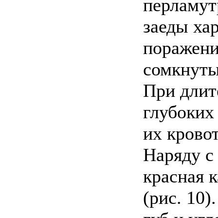
перламут
заеды ха
поражения
сомкнуты
При длит
глубоких
их крово
Наряду с
красная 
(рис. 10