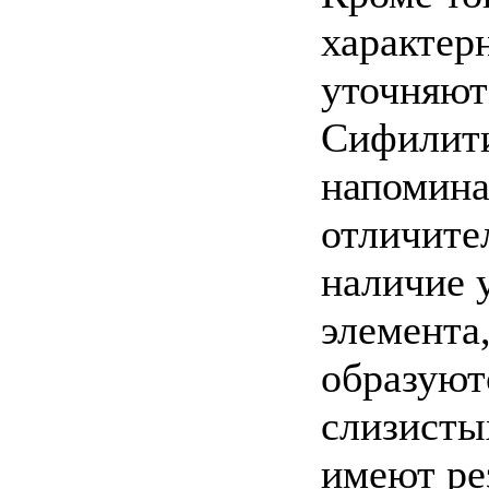
характер
уточняют
Сифилити
напомина
отличите
наличие 
элемента,
образуют
слизисты
имеют ре