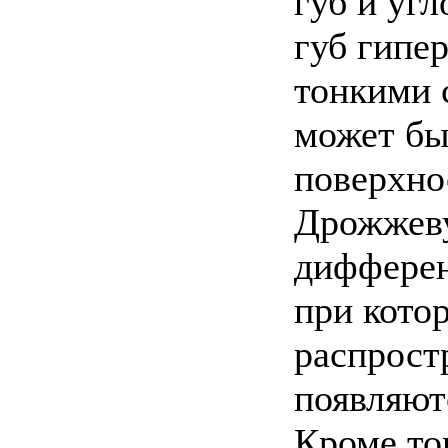
губ и угл
губ гипе
тонкими 
может бы
поверхно
Дрожжеву
дифферен
при кото
распрост
появляют
Кроме то