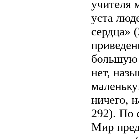
учителя 
уста люд
сердца» (
приведен
большую 
нет, наз
маленьку
ничего, 
292). По
Мир пред