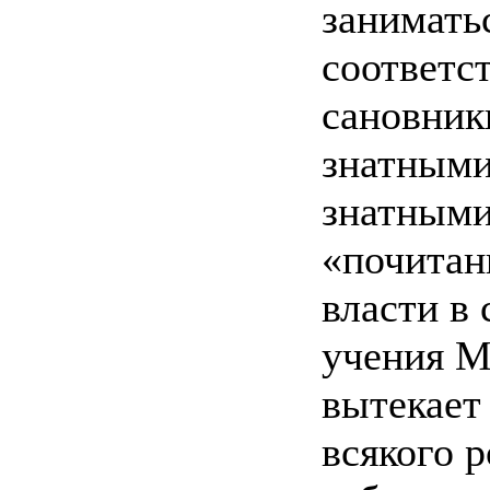
занимать
соответс
сановник
знатными
знатными
«почитан
власти в
учения М
вытекает
всякого 