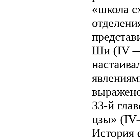
«школа с
отделени
представ
Ши (IV — 
настаива
явлениям
выражено
33-й глав
цзы» (IV—
История 