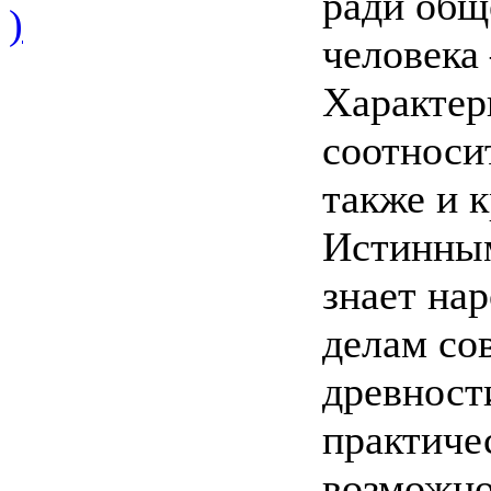
ради общ
)
человека
Характер
соотносит
также и 
Истинным
знает нар
делам со
древности
практиче
возможно