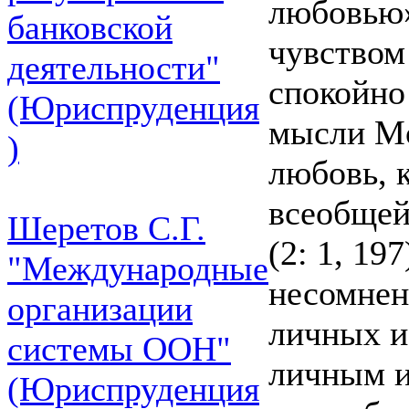
любовью»
банковской
чувством
деятельности"
спокойно
(Юриспруденция
мысли Mo
)
любовь, 
всеобщей
Шеретов С.Г.
(2: 1, 19
"Международные
несомнен
организации
личных и
системы ООН"
личным и
(Юриспруденция