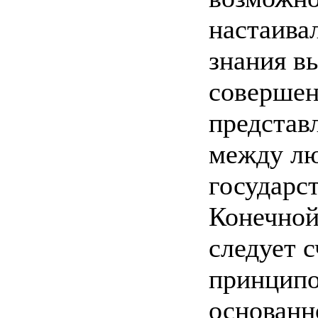
настаива
знания в
совершен
представ
между лю
государс
Конечной
следует 
принципо
основанно