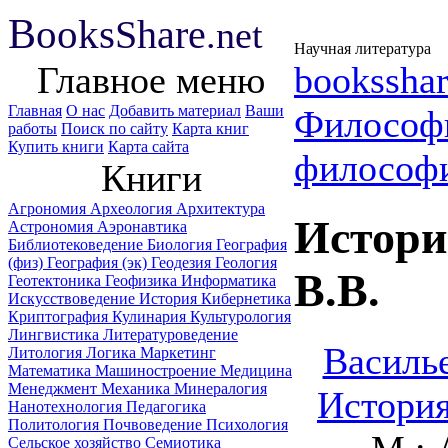
B
ooks
Share
.net
Научная литература
Главное меню
booksshar
Главная
О нас
Добавить материал
Ваши
Философ
работы
Поиск по сайту
Карта книг
Купить книги
Карта сайта
философ
Книги
Агрономия
Археология
Архитектура
Истори
Астрономия
Аэронавтика
Библиотековедение
Биология
География
(физ)
География (эк)
Геодезия
Геология
B.B.
Геотектоника
Геофизика
Информатика
Искусствоведение
История
Кибернетика
Криптография
Кулинария
Культурология
Лингвистика
Литературоведение
Василье
Литология
Логика
Маркетинг
Математика
Машиностроение
Медицина
Менеджмент
Механика
Минералогия
История
Нанотехнология
Педагогика
Политология
Почвоведение
Психология
Сельское хозяйство
Семиотика