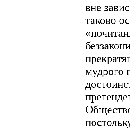
вне зави
таково о
«почитан
беззакон
прекратя
мудрого 
достоинс
претенде
Общество
постольку