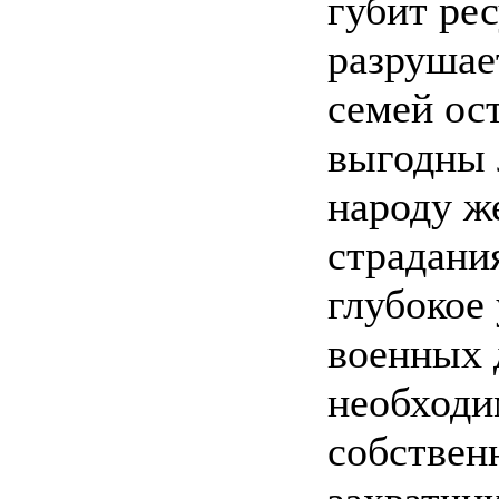
губит рес
разрушае
семей ос
выгодны 
народу же
страдания
глубокое
военных 
необходи
собствен