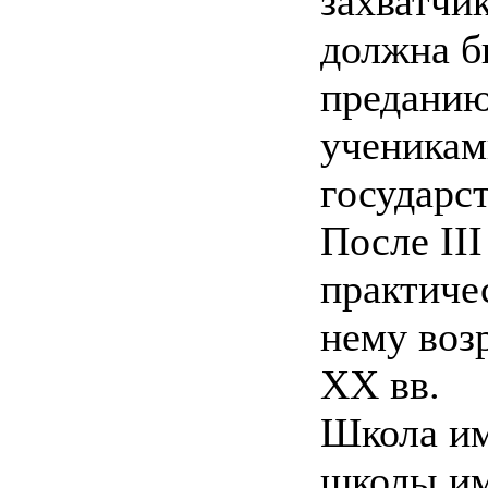
захватчик
должна б
преданию
ученикам
государст
После III
практичес
нему воз
ХХ вв.
Школа им
школы им