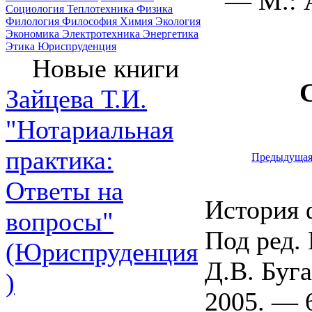
— М.: 
Социология
Теплотехника
Физика
Филология
Философия
Химия
Экология
Экономика
Электротехника
Энергетика
Этика
Юриспруденция
Новые книги
Зайцева Т.И.
"Нотариальная
практика:
Предыдуща
Ответы на
История 
вопросы"
Под ред. 
(Юриспруденция
Д.В. Буг
)
2005. — 6