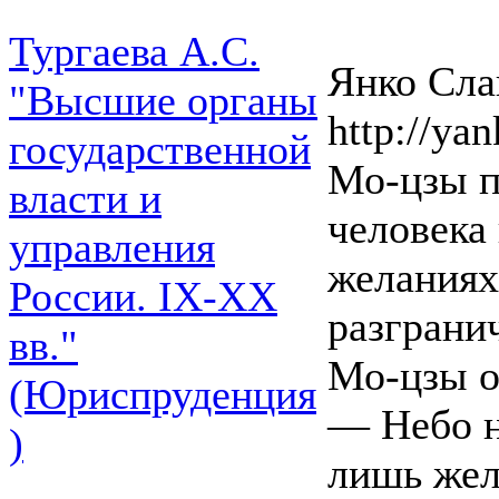
Тургаева А.С.
Янко Слав
"Высшие органы
http://yan
государственной
Мо-цзы п
власти и
человека
управления
желаниях
России. IХ-ХХ
разграни
вв."
Мо-цзы о
(Юриспруденция
— Небо н
)
лишь жел