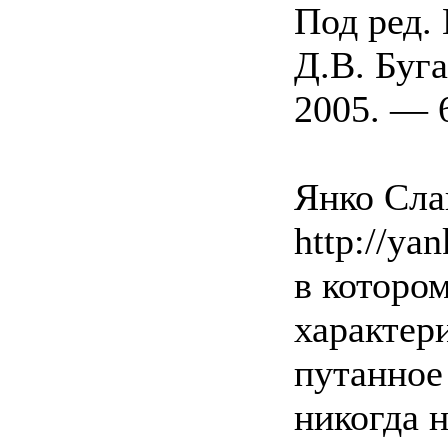
Под ред. 
Д.В. Буг
2005. — 6
Янко Слав
http://yan
в котором
характер
путанное
никогда н