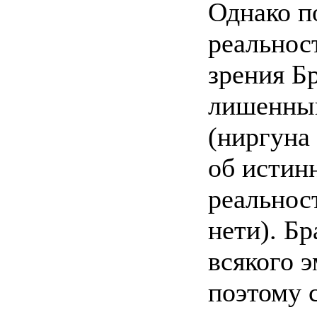
Однако п
реальнос
зрения Б
лишенный
(ниргуна 
об истин
реальнос
нети). Б
всякого 
поэтому 