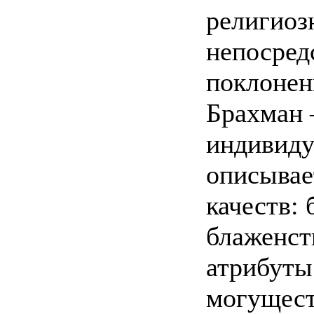
религиоз
непосред
поклонен
Брахман 
индивиду
описывае
качеств: 
блаженст
атрибуты
могущест