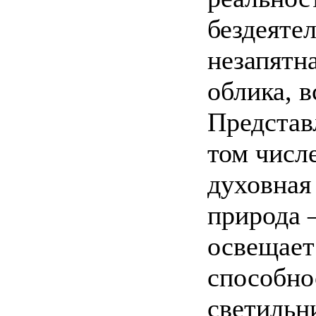
бездеятел
незапятн
облика, в
Представ
том числ
духовная
природа 
освещает
способно
светильн