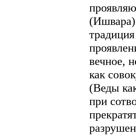
проявляю
(Ишвара)
традиция
проявлен
вечное, 
как сово
(Веды ка
при сотв
прекратя
разрушен