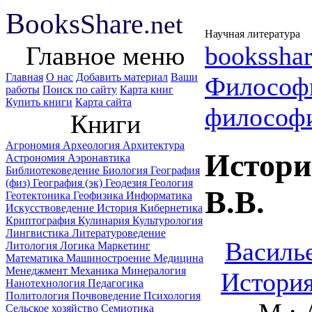
B
ooks
Share
.net
Научная литература
Главное меню
booksshar
Главная
О нас
Добавить материал
Ваши
Философ
работы
Поиск по сайту
Карта книг
Купить книги
Карта сайта
философ
Книги
Агрономия
Археология
Архитектура
Истори
Астрономия
Аэронавтика
Библиотековедение
Биология
География
(физ)
География (эк)
Геодезия
Геология
B.B.
Геотектоника
Геофизика
Информатика
Искусствоведение
История
Кибернетика
Криптография
Кулинария
Культурология
Лингвистика
Литературоведение
Василье
Литология
Логика
Маркетинг
Математика
Машиностроение
Медицина
Менеджмент
Механика
Минералогия
История
Нанотехнология
Педагогика
Политология
Почвоведение
Психология
Сельское хозяйство
Семиотика