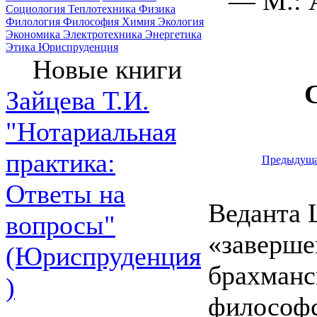
— М.: 
Социология
Теплотехника
Физика
Филология
Философия
Химия
Экология
Экономика
Электротехника
Энергетика
Этика
Юриспруденция
Новые книги
Зайцева Т.И.
"Нотариальная
практика:
Предыдущ
Ответы на
Веданта 
вопросы"
«заверше
(Юриспруденция
брахманс
)
философс