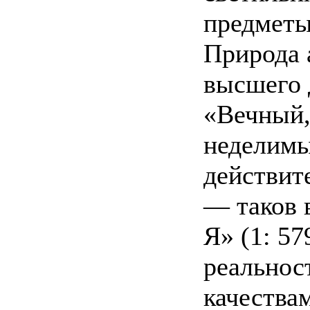
предметы
Природа 
высшего 
«Вечный,
неделимы
действит
— таков 
Я» (1: 5
реальнос
качества