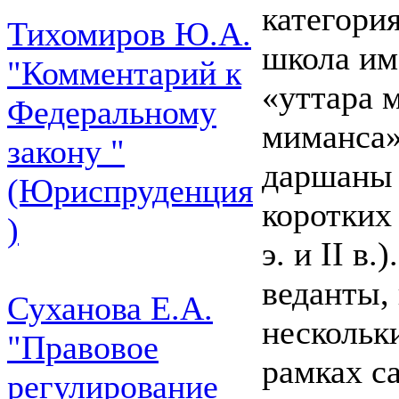
категория
Тихомиров Ю.А.
школа им
"Комментарий к
«уттара 
Федеральному
миманса»
закону "
даршаны 
(Юриспруденция
коротких 
)
э. и II в
веданты,
Суханова Е.А.
нескольк
"Правовое
рамках с
регулирование