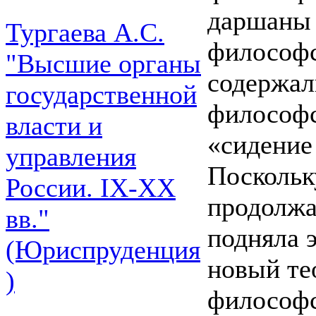
даршаны 
Тургаева А.С.
философс
"Высшие органы
содержал
государственной
философс
власти и
«сидение 
управления
Поскольк
России. IХ-ХХ
продолжа
вв."
подняла 
(Юриспруденция
новый те
)
философс