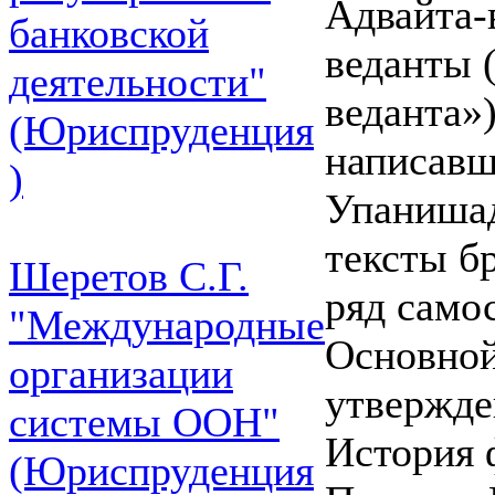
Адвайта-
банковской
веданты 
деятельности"
веданта»)
(Юриспруденция
написавш
)
Упанишад
тексты б
Шеретов С.Г.
ряд само
"Международные
Основной
организации
утвержде
системы ООН"
История 
(Юриспруденция