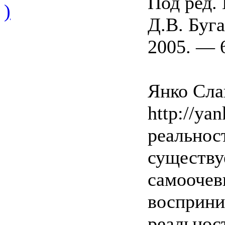
Под ред. 
)
Д.В. Буг
2005. — 6
Янко Слав
http://yan
реальнос
существуе
самоочев
восприни
реальнос