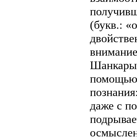
получивш
(букв.: «
двойстве
внимание
Шанкары 
помощью 
познания
даже с п
подрывае
осмыслен