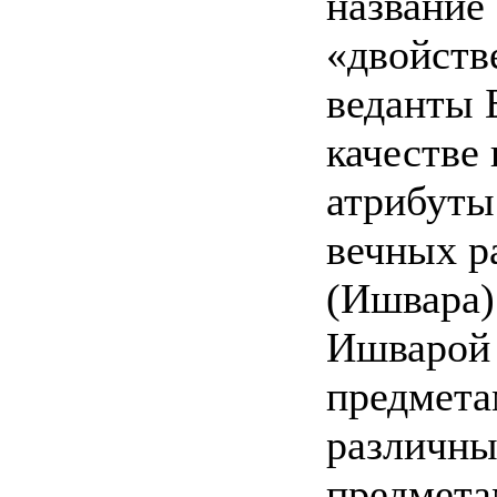
название 
«двойств
веданты 
качестве
атрибуты
вечных р
(Ишвара)
Ишварой
предмета
различны
предмета