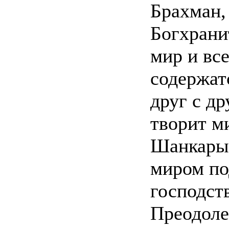
Брахман,
Богхрани
мир и вс
содержат
друг с д
творит м
Шанкары)
миром по
господст
Преодоле