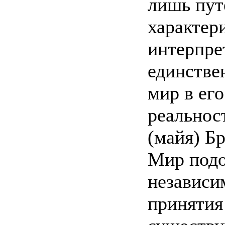
лишь пут
характер
интерпре
единстве
мир в ег
реальнос
(майя) Бр
Мир подо
независи
принятия