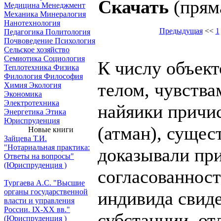
Скачать
(прям
Медицина
Менеджмент
Механика
Минералогия
Нанотехнология
Предыдущая
<<
1
Педагогика
Политология
Почвоведение
Психология
Сельское хозяйство
Семиотика
Социология
К числу объект
Теплотехника
Физика
Филология
Философия
телом, чувствам
Химия
Экология
Экономика
Электротехника
найяики причи
Энергетика
Этика
Юриспруденция
(атман), сущес
Новые книги
Зайцева Т.И.
"Нотариальная практика:
доказывали при
Ответы на вопросы"
(Юриспруденция )
согласованност
Тургаева А.С. "Высшие
органы государственной
индивида свиде
власти и управления
России. IХ-ХХ вв."
субстанции, от
(Юриспруденция )