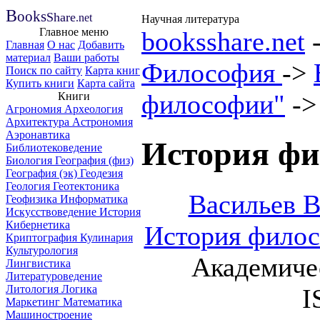
B
ooks
Share
.net
Научная литература
Главное меню
booksshare.net
Главная
О нас
Добавить
материал
Ваши работы
Философия
->
Поиск по сайту
Карта книг
Купить книги
Карта сайта
философии"
-
Книги
Агрономия
Археология
Архитектура
Астрономия
Аэронавтика
История фи
Библиотековедение
Биология
География (физ)
География (эк)
Геодезия
Геология
Геотектоника
Васильев B
Геофизика
Информатика
Искусствоведение
История
Кибернетика
История филос
Криптография
Кулинария
Культурология
Академичес
Лингвистика
Литературоведение
Литология
Логика
I
Маркетинг
Математика
Машиностроение