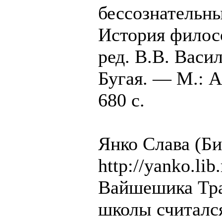
бессознательн
История филосо
ред. В.В. Васил
Бугая. — М.: 
680 с.
Янко Слава (Биб
http://yanko.lib
Вайшешика Тра
школы считался