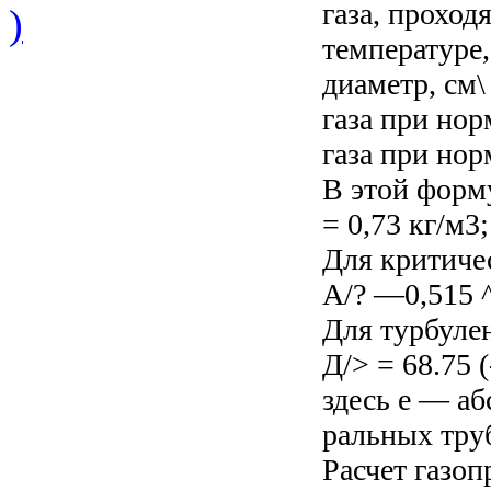
газа, проход
)
температуре,
диаметр, см
газа при нор
газа при нор
В этой форм
= 0,73 кг/м3
Для критиче
А/? —0,515 ^;
Для турбулен
Д/> = 68.75 (
здесь е — аб
ральных труб
Расчет газоп