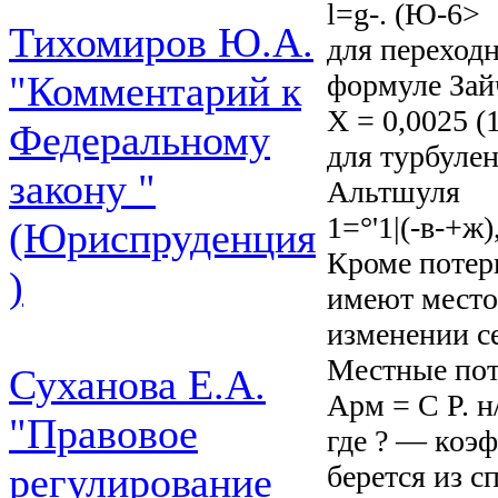
l=g-. (Ю-6>
Тихомиров Ю.А.
для переход
формуле Зай
"Комментарий к
X = 0,0025 (
Федеральному
для турбуле
закону "
Альтшуля
1=°'1|(-в-+ж)
(Юриспруденция
Кроме потерь
)
имеют место
изменении се
Местные пот
Суханова Е.А.
Арм = С Р. н/
"Правовое
где ? — коэ
берется из с
регулирование