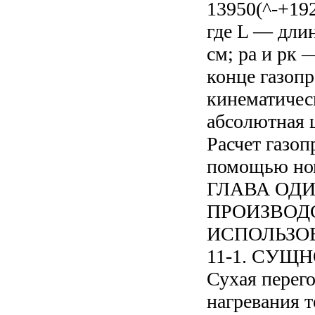
13950(^-+192
где L — дли
см; ра и рк 
конце газопр
кинематическ
абсолютная ш
Расчет газоп
помощью ном
ГЛАВА ОД
ПРОИЗВОД
ИСПОЛЬЗО
11-1. СУЩ
Сухая перег
нагревания т