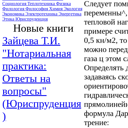
Следует помн
Социология
Теплотехника
Физика
Филология
Философия
Химия
Экология
переменны^,
Экономика
Электротехника
Энергетика
Этика
Юриспруденция
тепловой наг
Новые книги
примере счи
Зайцева Т.И.
0,5 кн/м2, т
можно перед
"Нотариальная
газа ц этом 
практика:
Определять д
задаваясь ск
Ответы на
ориентирово
вопросы"
гидравличес
(Юриспруденция
прямолинейн
формула Дар
)
трение: