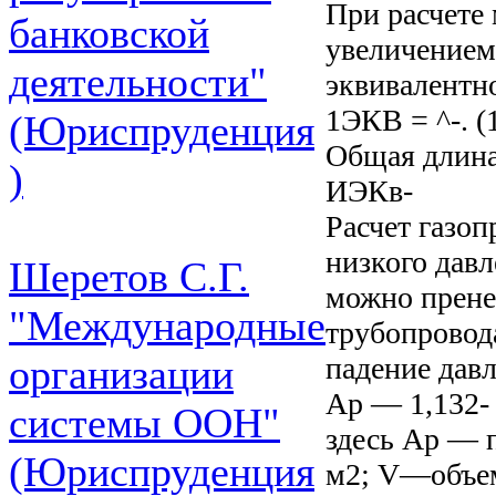
При расчете
банковской
увеличением
деятельности"
эквивалентн
1ЭКВ = ^-. (
(Юриспруденция
Общая длина 
)
ИЭКв-
Расчет газоп
низкого дав
Шеретов С.Г.
можно прене
"Международные
трубопровода
падение давл
организации
Ар — 1,132- 1
системы ООН"
здесь Ар — п
(Юриспруденция
м2; V—объе