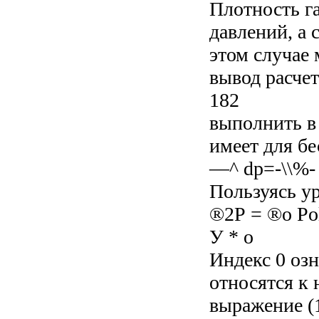
Плотность га
давлений, а 
этом случае 
вывод расче
182
выполнить в
имеет для бе
—^ dp=-\\%- 
Пользуясь у
®2Р = ®о Pol
У * о
Индекс 0 оз
относятся к
выражение (1