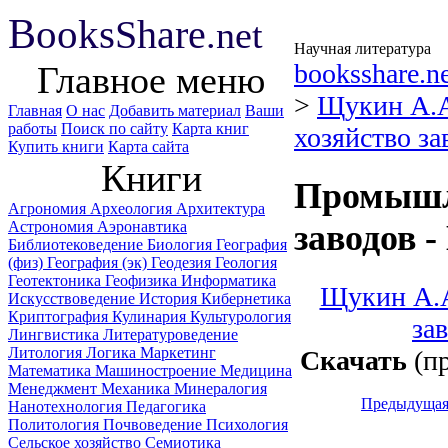
B
ooks
Share
.net
Научная литература
booksshare.n
Главное меню
>
Щукин А.
Главная
О нас
Добавить материал
Ваши
работы
Поиск по сайту
Карта книг
хозяйство за
Купить книги
Карта сайта
Книги
Промышле
Агрономия
Археология
Архитектура
Астрономия
Аэронавтика
заводов 
Библиотековедение
Биология
География
(физ)
География (эк)
Геодезия
Геология
Геотектоника
Геофизика
Информатика
Щукин А.А
Искусствоведение
История
Кибернетика
Криптография
Кулинария
Культурология
за
Лингвистика
Литературоведение
Литология
Логика
Маркетинг
Скачать
(пр
Математика
Машиностроение
Медицина
Менеджмент
Механика
Минералогия
Предыдуща
Нанотехнология
Педагогика
Политология
Почвоведение
Психология
Сельское хозяйство
Семиотика