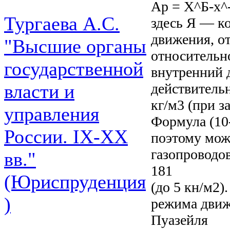
Ар = Х^Б-х^-
Тургаева А.С.
здесь Я — к
движения, о
"Высшие органы
относительно
государственной
внутренний 
действительн
власти и
кг/м3 (при з
управления
Формула (10
России. IХ-ХХ
поэтому мож
газопроводов
вв."
181
(Юриспруденция
(до 5 кн/м2
)
режима движ
Пуазейля