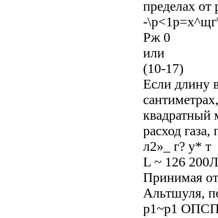
пределах от 
-\р<1р=х^щг
Рж 0
или
(10-17)
Если длину 
сантиметрах
квадратный м
расход газа
л2»_ г? у* т
L ~ 126 200
Принимая от
Альтшуля, п
р1~р1 ОПСП/ 