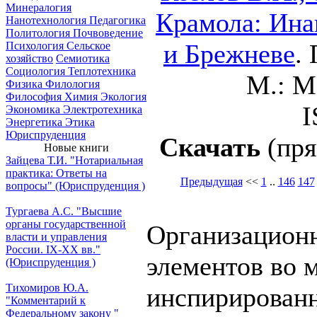
Минералогия
Крамола: Ина
Нанотехнология
Педагогика
Политология
Почвоведение
и Брежневе
.
Психология
Сельское
хозяйство
Семиотика
Социология
Теплотехника
М.: Ма
Физика
Филология
Философия
Химия
Экология
I
Экономика
Электротехника
Энергетика
Этика
Юриспруденция
Скачать
(пря
Новые книги
Зайцева Т.И. "Нотариальная
практика: Ответы на
Предыдущая
<<
1
..
146
147
вопросы" (Юриспруденция )
Тургаева А.С. "Высшие
органы государственной
Организацион
власти и управления
России. IХ-ХХ вв."
элементов во 
(Юриспруденция )
Тихомиров Ю.А.
инспирирован
"Комментарий к
Федеральному закону "