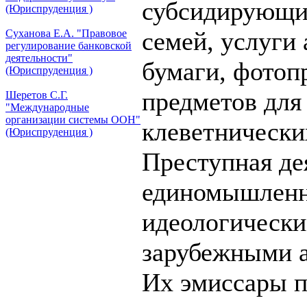
субсидирующи
(Юриспруденция )
семей, услуги
Суханова Е.А. "Правовое
регулирование банковской
деятельности"
бумаги, фотоп
(Юриспруденция )
предметов для
Шеретов С.Г.
"Международные
организации системы ООН"
клеветнически
(Юриспруденция )
Преступная де
единомышленн
идеологически
зарубежными а
Их эмиссары п