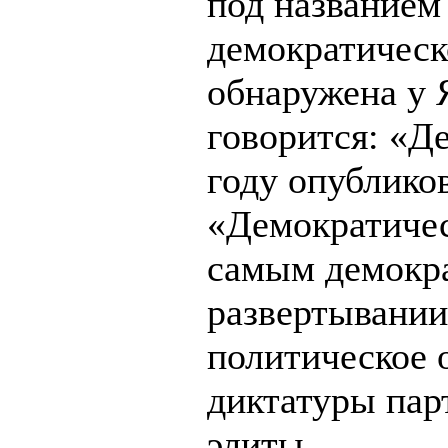
под названием
демократическ
обнаружена у Я
говорится: «Д
году опублико
«Демократиче
самым демокра
развертывании
политическое 
диктатуры пар
элиты.