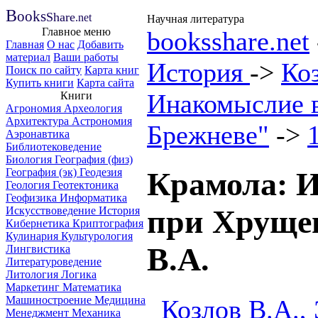
B
ooks
Share
.net
Научная литература
Главное меню
booksshare.net
Главная
О нас
Добавить
материал
Ваши работы
История
->
Ко
Поиск по сайту
Карта книг
Купить книги
Карта сайта
Инакомыслие 
Книги
Агрономия
Археология
Архитектура
Астрономия
Брежневе"
->
Аэронавтика
Библиотековедение
Биология
География (физ)
География (эк)
Геодезия
Крамола: 
Геология
Геотектоника
Геофизика
Информатика
при Хрущев
Искусствоведение
История
Кибернетика
Криптография
Кулинария
Культурология
В.А.
Лингвистика
Литературоведение
Литология
Логика
Маркетинг
Математика
Машиностроение
Медицина
Козлов В.А.,
Менеджмент
Механика