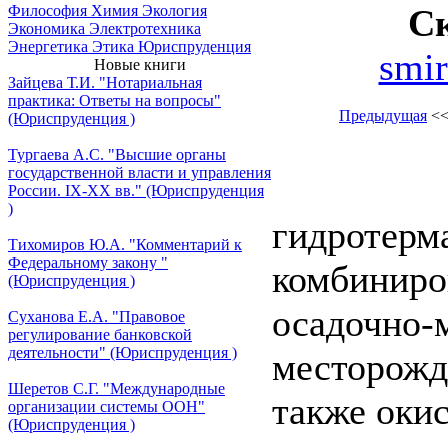
С
Философия
Химия
Экология
Экономика
Электротехника
Энергетика
Этика
Юриспруденция
smir
Новые книги
Зайцева Т.И. "Нотариальная
практика: Ответы на вопросы"
Предыдущая
<
(Юриспруденция )
Тургаева А.С. "Высшие органы
государственной власти и управления
России. IХ-ХХ вв." (Юриспруденция
)
гидротерм
Тихомиров Ю.А. "Комментарий к
Федеральному закону "
комбиниро
(Юриспруденция )
осадочно-
Суханова Е.А. "Правовое
регулирование банковской
деятельности" (Юриспруденция )
месторожде
Шеретов С.Г. "Международные
также окис
организации системы ООН"
(Юриспруденция )