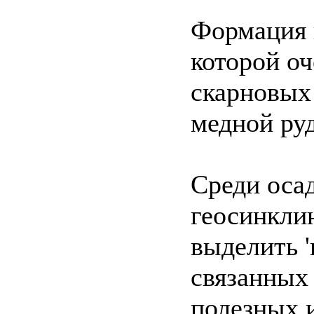
Формация 
которой оч
скарновых
медной ру
Среди оса
геосинкли
выделить 
связанных
полезных 