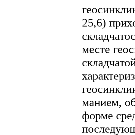
геосинклин
25,6) прих
складчато
месте гео
складчато
характери
геосинкли
манием, о
форме сред
последующ