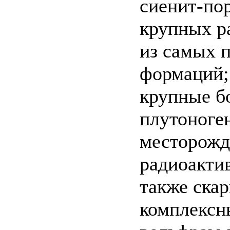
сиенит-по
крупных ра
из самых 
формаций;
крупные б
плутоноге
месторожд
радиоакти
также ска
комплексн