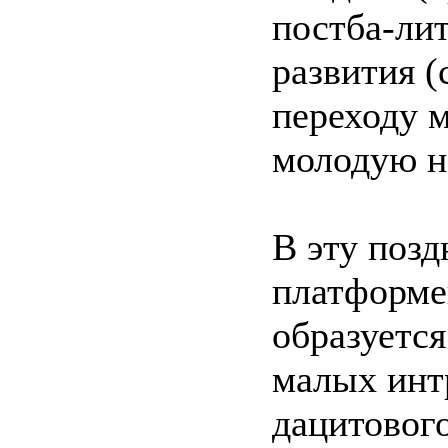
постба-лит
развития (
переходу м
молодую н
В эту поз
платформе
образуетс
малых инт
дацитового