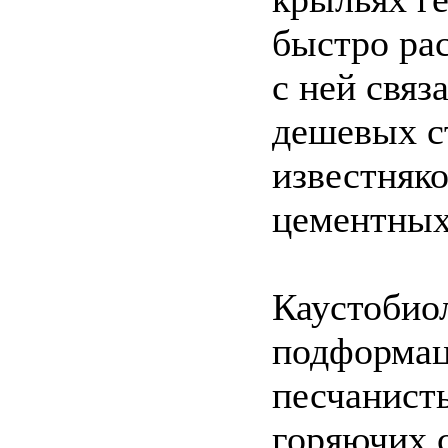
быстро ра
с ней связ
дешевых с
известняко
цементных
Каустобио
подформац
песчанист
горяючих с