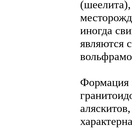
(шеелита)
месторожд
иногда св
являются 
вольфрамо
Формация 
гранитоид
аляскитов,
характерна