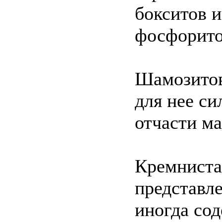
бокситов и
фосфорито
Шамозитов
для нее си
отчасти ма
Кремниста
представле
иногда со