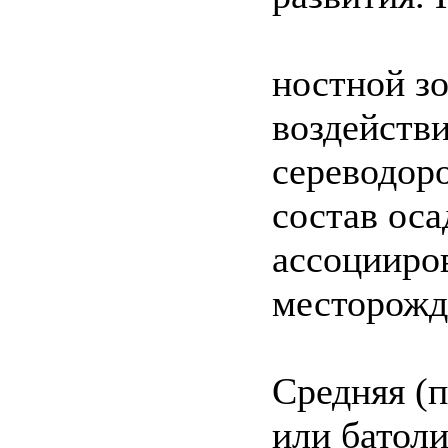
ностной зо
воздейств
сереводоро
состав ос
ассоцииро
месторожде
Средняя (п
или батоли