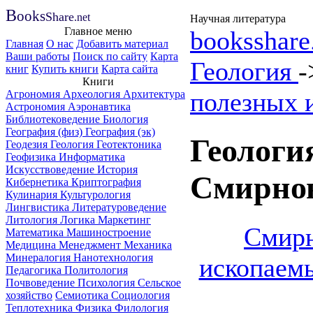
B
ooks
Share
.net
Научная литература
Главное меню
booksshare
Главная
О нас
Добавить материал
Ваши работы
Поиск по сайту
Карта
Геология
книг
Купить книги
Карта сайта
Книги
полезных 
Агрономия
Археология
Архитектура
Астрономия
Аэронавтика
Библиотековедение
Биология
География (физ)
География (эк)
Геологи
Геодезия
Геология
Геотектоника
Геофизика
Информатика
Искусствоведение
История
Смирнов
Кибернетика
Криптография
Кулинария
Культурология
Лингвистика
Литературоведение
Литология
Логика
Маркетинг
Смирн
Математика
Машиностроение
Медицина
Менеджмент
Механика
Минералогия
Нанотехнология
ископаем
Педагогика
Политология
Почвоведение
Психология
Сельское
хозяйство
Семиотика
Социология
Теплотехника
Физика
Филология