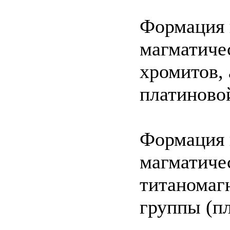
Формация 
магматиче
хромитов, 
платиново
Формация 
магматиче
титаномаг
группы (пл