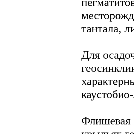
пегматито
месторожд
тантала, л
Для осадо
геосинкли
характерн
каустобио-
Флишевая 
крыльях г