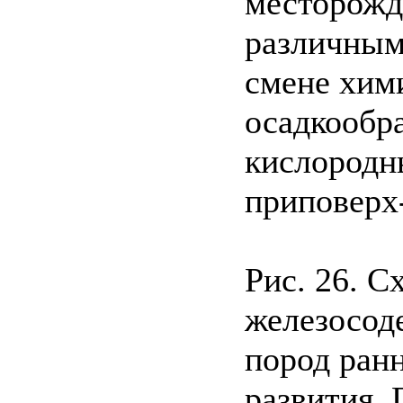
месторожд
различным
смене хим
осадкообр
кислородн
приповерх
Рис. 26. 
железосод
пород ран
развития. 