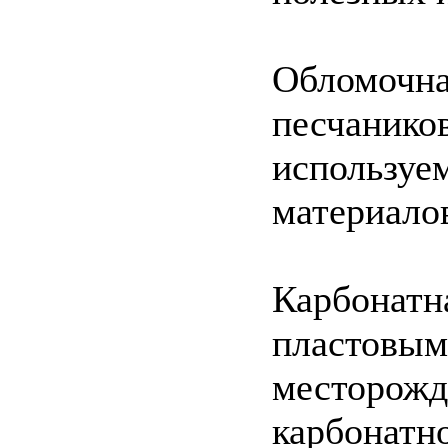
Обломочна
песчаников
используе
материало
Карбонатна
пластовым
месторожд
карбонатн