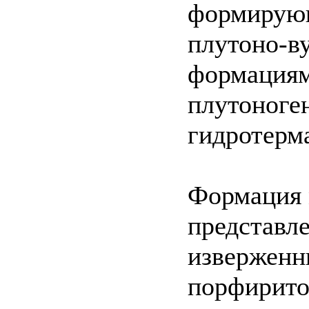
формирующ
плутоно-ву
формациям
плутоноге
гидротерм
Формация 
представл
изверженны
порфирито