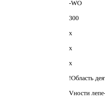
-WO
300
х
х
x
!Область дея
Vности лепе-