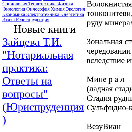
Волокнистая
Социология
Теплотехника
Физика
Филология
Философия
Химия
Экология
тонконитеви
Экономика
Электротехника
Энергетика
Этика
Юриспруденция
руду минерал
Новые книги
Зайцева Т.И.
Зональная ст
чередовании
"Нотариальная
вследствие и
практика:
Мине р а л
Ответы на
(ладная стад
вопросы"
Стадия рудн
(Юриспруденция
Сульфидно-к
)
ВезуВиан