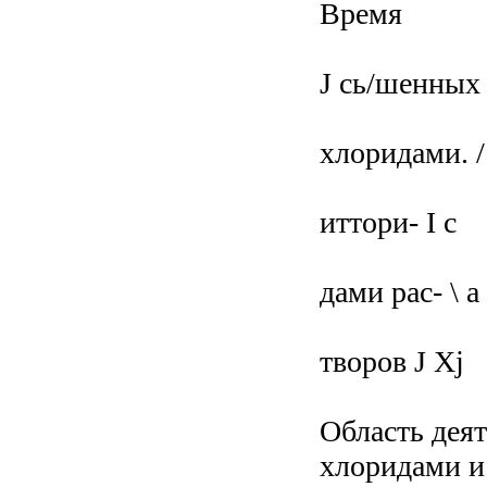
Время
J сь/шенных 
хлоридами. /
иттори- I с
дами рас- \ а
творов J Xj
Область дея
хлоридами и