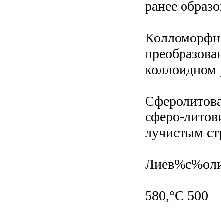
ранее образо
Колломорфна
преобразова
коллоидном р
Сферолитова
сферо-литов
лучистым ст
Лиев%с%оли™
580,°С 500