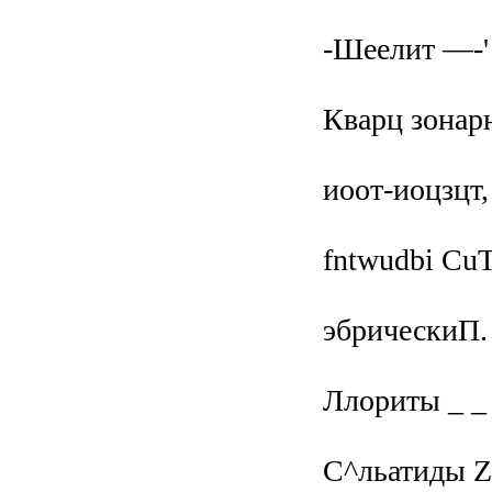
-Шеелит —-'
Кварц зонар
иоот-иоцзцт, 
fntwudbi CuT
эбрическиП.
Ллориты _ _
С^льатиды Zn