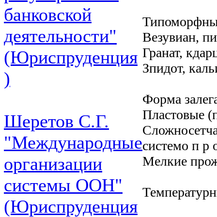
банковской
Типоморфные
деятельности"
Везувиан, пи
Гранат, кдар
(Юриспруденция
Зпидот, каль
)
Форма залег
Пластовые (п
Шеретов С.Г.
Сложносетча
"Международные
системо п р 
Мелкие про
организации
системы ООН"
Температур
(Юриспруденция