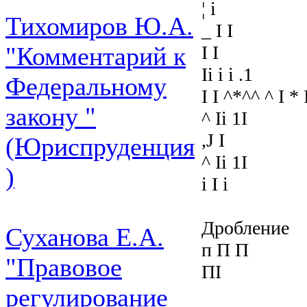
¦ і
Тихомиров Ю.А.
_ I I
I I
"Комментарий к
Iі і і .1
Федеральному
I I ^*^^ ^ I * 
закону "
^ Iі 1I
,J I
(Юриспруденция
^ Iі 1I
)
i I i
Дробление
Суханова Е.А.
п П П
"Правовое
ПІ
регулирование