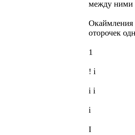
между ними (
Окаймления с
оторочек одн
1
! і
і і
і
І