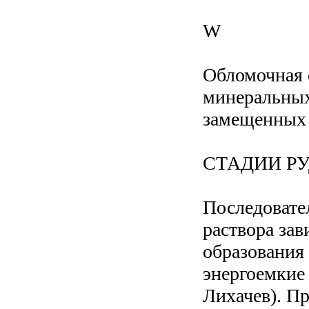
W
Обломочная 
минеральных
замещенных 
СТАДИИ Р
Последовате
раствора зав
образования
энергоемкие
Лихачев). Пр