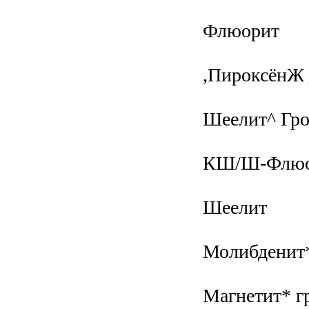
Флюорит
,ПироксёнЖ 
Шеелит^ Гр
КШ/Ш-Флюо
Шеелит
Молибденит
Магнетит* г