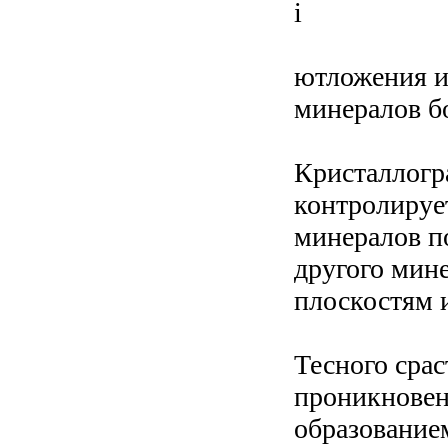
і
ютложения и
минералов бо
Кристаллогр
контролируе
минералов п
другого мин
плоскостям и 
Тесного срас
проникновен
образование