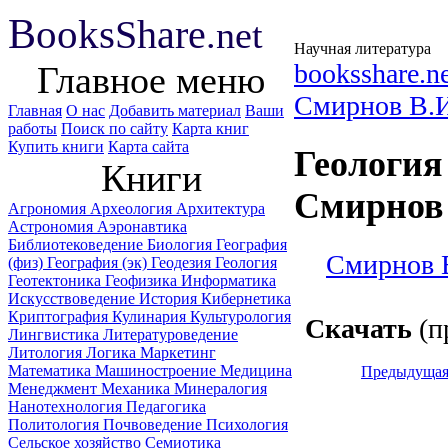
B
ooks
Share
.net
Научная литература
booksshare.n
Главное меню
Смирнов В.
Главная
О нас
Добавить материал
Ваши
работы
Поиск по сайту
Карта книг
Купить книги
Карта сайта
Геология
Книги
Смирнов 
Агрономия
Археология
Архитектура
Астрономия
Аэронавтика
Библиотековедение
Биология
География
Смирнов В
(физ)
География (эк)
Геодезия
Геология
Геотектоника
Геофизика
Информатика
Искусствоведение
История
Кибернетика
Криптография
Кулинария
Культурология
Скачать
(п
Лингвистика
Литературоведение
Литология
Логика
Маркетинг
Математика
Машиностроение
Медицина
Предыдуща
Менеджмент
Механика
Минералогия
Нанотехнология
Педагогика
Политология
Почвоведение
Психология
Сельское хозяйство
Семиотика