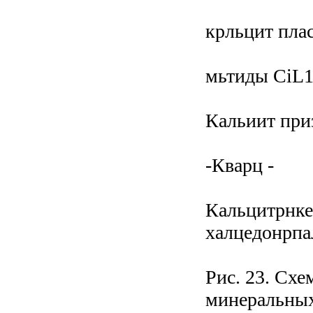
крльцит пла
мьтиды CiL
Кальиит при
-Кварц -
Кальцитрнке
халцедонрпа
Рис. 23. Сх
минеральных