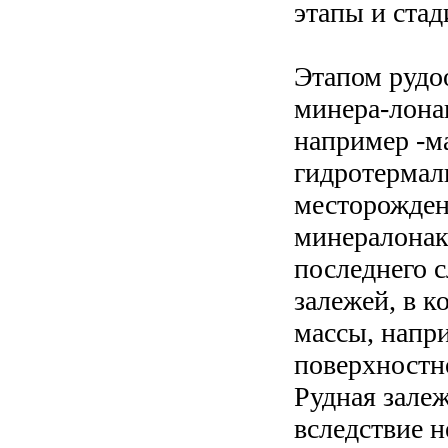
этапы и стад
Этапом рудо
минера-лона
например -ма
гидротермал
месторожден
минералонак
последнего 
залежей, в 
массы, напр
поверхностно
Рудная зале
вследствие н