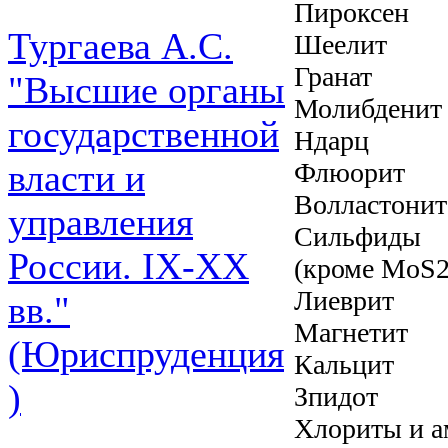
Пироксен
Тургаева А.С.
Шеелит
Гранат
"Высшие органы
Молибденит
государственной
Ндарц
Флюорит
власти и
Волластонит
управления
Сильфиды
России. IХ-ХХ
(кроме MoS2
Лиеврит
вв."
Магнетит
(Юриспруденция
Кальцит
)
Зпидот
Хлориты и 