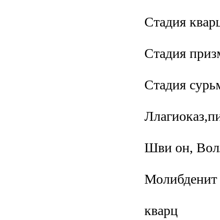
Стадия квар
Стадия приз
Стадия сурь
Ллагиоказ,пи
Шви он, Вол
Молибденит
кварц