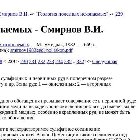
Смирнов В.И.
->
"Геология полезных ископаемых"
->
229
паемых - Смирнов В.И.
х ископаемых
— M.: «Недра», 1982. — 669 c.
лка)
:
smirnov1982geol-pol-iskop.pdf
8
<
229
>
230
231
232
233
234
235
..
332
>>
Следующая
 сульфидных и первичных руд в поперечном разрезе
ту и др. Зоны руд: 1 — окисленных; 2 — вторичных
дного обогащения превышает содержание ее в первичной руде
нием меди на выходе в зоне окисления оно всегда бывает выше
рождений медных, особенно вкрапленных руд, не может быть
ого обогащения.
ит в легкорастворимое сульфатное соединение
рировать книзу. В зоне Цементации такие соединения под