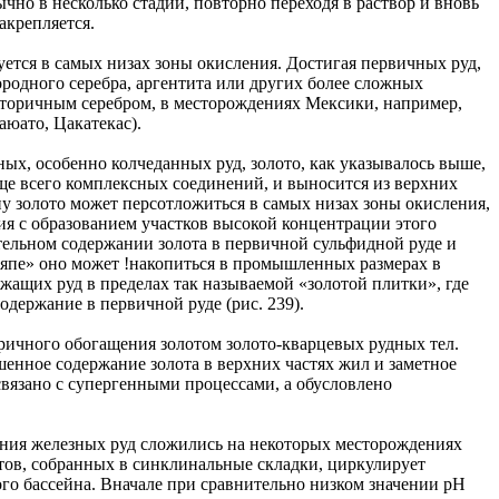
чно в несколько стадий, повторно переходя в раствор и вновь
закрепляется.
уется в самых низах зоны окисления. Достигая первичных руд,
родного серебра, аргентита или других более сложных
вторичным серебром, в месторождениях Мексики, например,
юато, Цакатекас).
ых, особенно колчеданных руд, золото, как указывалось выше,
ще всего комплексных соединений, и выносится из верхних
у золото может персотложиться в самых низах зоны окисления,
ия с образованием участков высокой концентрации этого
тельном содержании золота в первичной сульфидной руде и
ляпе» оно может !накопиться в промышленных размерах в
ащих руд в пределах так называемой «золотой плитки», где
одержание в первичной руде (рис. 239).
ричного обогащения золотом золото-кварцевых рудных тел.
нное содержание золота в верхних частях жил и заметное
вязано с супергенными процессами, а обусловлено
ения железных руд сложились на некоторых месторождениях
тов, собранных в синклинальные складки, циркулирует
го бассейна. Вначале при сравнительно низком значении рН