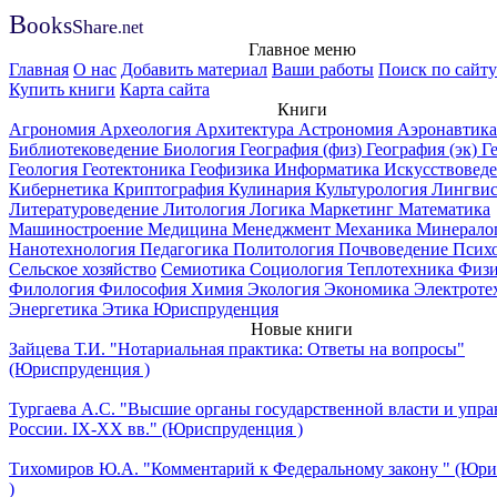
B
ooks
Share
.net
Главное меню
Главная
О нас
Добавить материал
Ваши работы
Поиск по сайту
Купить книги
Карта сайта
Книги
Агрономия
Археология
Архитектура
Астрономия
Аэронавтика
Библиотековедение
Биология
География (физ)
География (эк)
Г
Геология
Геотектоника
Геофизика
Информатика
Искусствовед
Кибернетика
Криптография
Кулинария
Культурология
Лингвис
Литературоведение
Литология
Логика
Маркетинг
Математика
Машиностроение
Медицина
Менеджмент
Механика
Минерало
Нанотехнология
Педагогика
Политология
Почвоведение
Псих
Сельское хозяйство
Семиотика
Социология
Теплотехника
Физи
Филология
Философия
Химия
Экология
Экономика
Электроте
Энергетика
Этика
Юриспруденция
Новые книги
Зайцева Т.И. "Нотариальная практика: Ответы на вопросы"
(Юриспруденция )
Тургаева А.С. "Высшие органы государственной власти и упра
России. IХ-ХХ вв." (Юриспруденция )
Тихомиров Ю.А. "Комментарий к Федеральному закону " (Юр
)