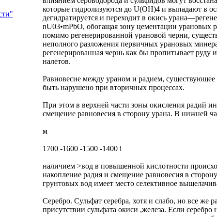
влиянием сероводорода и сульфидов могут восстана
которые гидролизуются до U(OH)4 и выпадают в оса
сти"
дегидратируется и переходит в окись урана—реге
nU03•mPbO, обогащая зону цементации урановых р
помимо регенерированной урановой черни, существ
неполного разложения первичных урановых минерал
регенерированная чернь как бы пропитывает руду и
налетов.
Равновесие между ураном и радием, существующее 
быть нарушено при вторичных процессах.
При этом в верхней части зоны окисления радий ино
смещение равновесия в сторону урана. В нижней ча
м
1700 -1600 -1500 -1400 і
наличием >вод в повышенной кислотности происхо
накопление радия и смещение равновесия в сторону
грунтовых вод имеет место селективное выщелачива
Серебро. Сульфат серебра, хотя и слабо, но все же 
присутствии сульфата окиси ,железа. Если серебро 