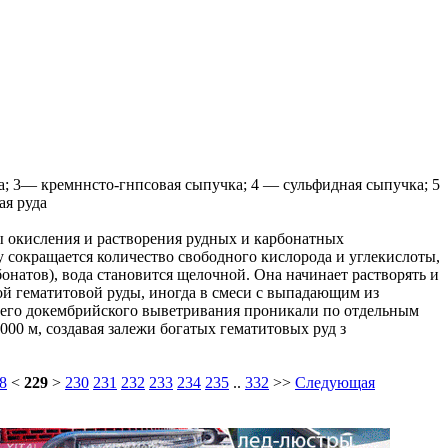
а; 3— кремннсто-гнпсовая сыпучка; 4 — сульфидная сыпучка; 5
ая руда
 окисления и растворения рудных и карбонатных
сокращается количество свободного кислорода и углекислоты,
бонатов), вода становится щелочной. Она начинает растворять и
ой гематитовой руды, иногда в смеси с выпадающим из
внего докембрийского выветривания проникали по отдельным
00 м, создавая залежи богатых гематитовых руд з
8
<
229
>
230
231
232
233
234
235
..
332
>>
Следующая