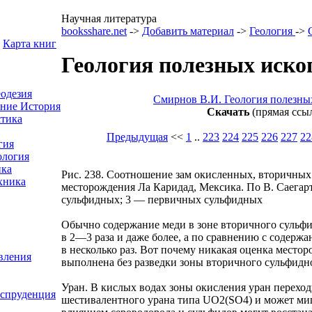
Научная литература
booksshare.net
->
Добавить материал
->
Геология
->
Карта книг
Геология полезных иско
еодезия
Смирнов В.И. Геология полезны
ение
История
Скачать
(прямая ссы
тика
Предыдущая
<<
1
..
223
224
225
226
227
22
гия
ология
ка
Рис. 238. Соотношение зам окисленных, вторичных
хника
месторождения Ла Каридад, Мексика. По В. Саегар
сульфидных; 3 — первичных сульфидных
Обычно содержание меди в зоне вторичного сульфи
в 2—3 раза и даже более, а по сравнению с содержа
в несколько раз. Вот почему никакая оценка место
вления
выполнена без разведки зоны вторичного сульфидн
Уран. В кислых водах зоны окисления уран переход
испруденция
шестивалентного урана типа UO2(SO4) и может миг