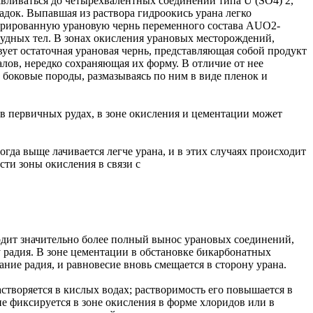
вливаться до четырехвалентных соединений типа U (SO4) 2,
док. Выпавшая из раствора гидроокись урана легко
нерированную урановую чернь переменного состава AUO2-
удных тел. В зонах окисления урановых месторождений,
ует остаточная урановая чернь, представляющая собой продукт
ов, нередко сохраняющая их форму. В отличие от нее
 боковые породы, размазываясь по ним в виде пленок и
в первичных рудах, в зоне окисления и цементации может
гда выще лачивается легче урана, и в этих случаях происходит
сти зоны окисления в связи с
дит значительно более полный вынос урановых соединений,
 радия. В зоне цементации в обстановке бикарбонатных
ние радия, и равновесие вновь смещается в сторону урана.
растворяется в кислых водах; растворимость его повышается в
не фиксируется в зоне окисления в форме хлоридов или в