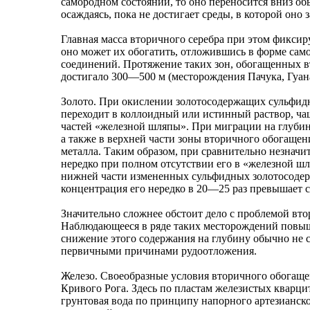
самородном состоянии, то оно переносится вниз обы
осаждаясь, пока не достигает среды, в которой оно 
Главная масса вторичного серебра при этом фиксир
оно может их обогатить, отложившись в форме само
соединений. Протяжение таких зон, обогащенных 
достигало 300—500 м (месторождения Пачука, Гуана
Золото. При окислении золотосодержащих сульфидн
переходит в коллоидный или истинный раствор, ча
частей «железной шляпы». При миграции на глубин
а также в верхней части зоны вторичного обогащен
металла. Таким образом, при сравнительно незначи
нередко при полном отсутствии его в «железной ш
нижней части измененных сульфидных золотосодерж
концентрация его нередко в 20—25 раз превышает с
Значительно сложнее обстоит дело с проблемой вто
Наблюдающееся в ряде таких месторождений повыше
снижение этого содержания на глубину обычно не с
первичными причинами рудоотложения.
Железо. Своеобразные условия вторичного обогащ
Кривого Рога. Здесь по пластам железистых кварци
грунтовая вода по принципу напорного артезианско