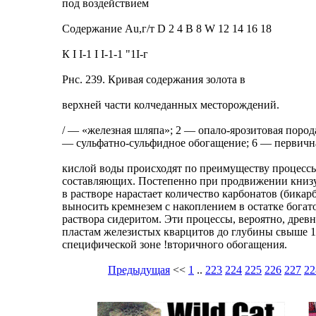
под воздействием
Содержание Au,г/т D 2 4 В 8 W 12 14 16 18
К I I-1 I I-1-1 "1I-г
Рнс. 239. Кривая содержания золота в
верхней части колчеданных месторождений.
/ — «железная шляпа»; 2 — опало-ярозитовая пород
— сульфатно-сульфидное обогащение; 6 — первичн
кислой воды происходят по преимуществу процессы
составляющих. Постепенно при продвижении книзу 
в растворе нарастает количество карбонатов (бикар
выносить кремнезем с накоплением в остатке богат
раствора сидеритом. Эти процессы, вероятно, дре
пластам железистых кварцитов до глубины свыше 10
специфической зоне !вторичного обогащения.
Предыдущая
<<
1
..
223
224
225
226
227
22