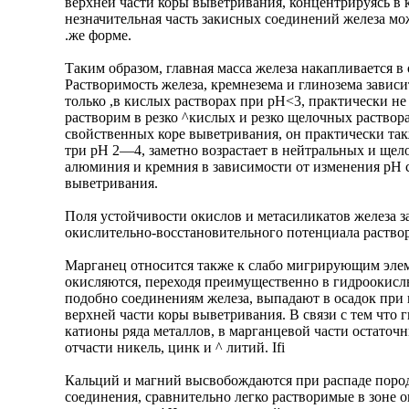
верхней части коры выветривания, концентрируясь в 
незначительная часть закисных соединений железа мо
.же форме.
Таким образом, главная масса железа накапливается в
Растворимость железа, кремнезема и глинозема зависит
только ,в кислых растворах при рН<3, практически н
растворим в резко ^кислых и резко щелочных растворах
свойственных коре выветривания, он практически та
три рН 2—4, заметно возрастает в нейтральных и щел
алюминия и кремния в зависимости от изменения рН 
выветривания.
Поля устойчивости окислов и метасиликатов железа за
окислительно-восстановительного потенциала раствор
Марганец относится также к слабо мигрирующим элем
окисляются, переходя преимущественно в гидроокисл
подобно соединениям железа, выпадают в осадок при 
верхней части коры выветривания. В связи с тем что
катионы ряда металлов, в марганцевой части остаточ
отчасти никель, цинк и ^ литий. Ifi
Кальций и магний высвобождаются при распаде поро
соединения, сравнительно легко растворимые в зоне 