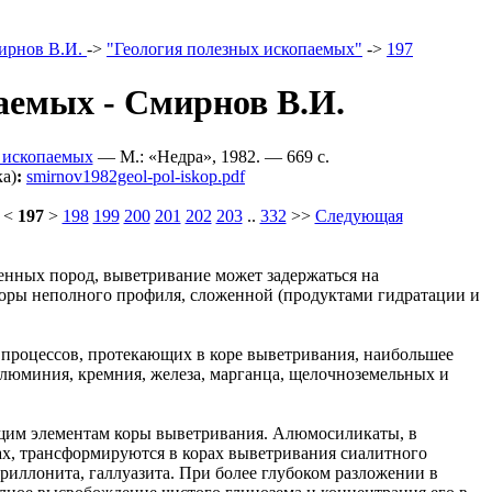
ирнов В.И.
->
"Геология полезных ископаемых"
->
197
аемых - Смирнов В.И.
 ископаемых
— M.: «Недра», 1982. — 669 c.
а)
:
smirnov1982geol-pol-iskop.pdf
<
197
>
198
199
200
201
202
203
..
332
>>
Следующая
енных пород, выветривание может задержаться на
оры неполного профиля, сложенной (продуктами гидратации и
 процессов, протекающих в коре выветривания, наибольшее
алюминия, кремния, железа, марганца, щелочноземельных и
им элементам коры выветривания. Алюмосиликаты, в
ах, трансформируются в корах выветривания сиалитного
иллонита, галлуазита. При более глубоком разложении в