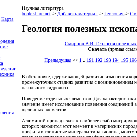
Научная литература
booksshare.net
->
Добавить материал
->
Геология
->
См
Карта
Геология полезных ископ
еодезия
Смирнов В.И. Геология полезных
ение
Скачать
(прямая ссылк
г
Предыдущая
<<
1
..
191
192
193
194
195
196
ка
ведение
ехника
В обстановке, сдерживающей развитие изменения кор
промежуточных стадиях развития с возникновением к
начального гидролиза.
Поведение отдельных элементов. Для характеристики
значение имеет исследование поведения соединений 
щелочных элементов.
вления
Алюминий принадлежит к наиболее слабо мигрирующ
которых находится этот элемент в материнских пород
профиля в глинистые минералы типа каолина, монтмор