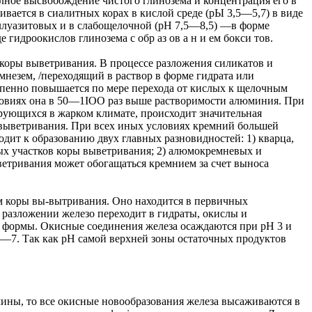
лное высвобождение чистого глинозема и концентрация его в
вается в сиалитных корах в кислой среде (рЫ 3,5—5,7) в виде
аллуазитовых и в слабощелочной (рН 7,5—8,5) —в форме
гидроокислов глинозема с обр аз ов а н и ем бокси тов.
оры выветривания. В процессе разложения силикатов и
незем, /переходящий в раствор в форме гидрата или
епенно повышается по мере перехода от кислых к щелочным
словиях она в 50—1IOO раз выше растворимости алюминия. При
рующихся в жарком климате, происходит значительная
выветривания. При всех иных условиях кремний большей
одит к образованию двух главных разновидностей: 1) кварца,
ых участков коры выветривания; 2) алюмокремневых и
ветривания может обогащаться кремнием за счет выноса
 коры вы-вытривания. Оно находится в первичных
разложении железо переходит в гидраты, окислы и
 формы. Окисные соединения железа осаждаются при рН 3 и
 5—7. Так как рН самой верхней зоны остаточных продуктов
чины, то все окисные новообразования железа высаживаются в