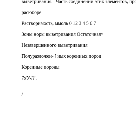
выветривания. ' Часть соединений этих элементов, пр
расюборе
Растворимость, ммоль 0 12 3 4 5 6 7
Зоны норы выветривания Остаточная^
Незавершенного выветривания
Полуразложен- [ ных коренных пород
Коренные породы
7s'У//?',
/