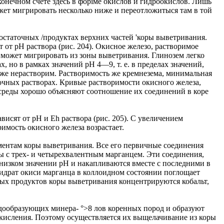
конечном счете здесь в форіме окислов и гидроокислов. Лишь
жет мигрировать несколько ниже и переотложитыся там в той
 остаточных /продуктах верхних частей 'коры выветривания.
 от рН раствора (рис. 204). Окисное железо, растворимое
е может мигрировать из зоны выветривания. Глинозем легко
, но в рамках значений рН 4—9, т. е. в пределах значений,
кже нерастворим. Растворимость же кремнезема, минимальная
очных растворах. Кривые растворимости окисного железа,
среды хорошо объясняют соотношение их соединений в коре
висят от рН и Eh раствора (рис. 205). С увеличением
имость окисного железа возрастает.
ентам коры выветривания. Все его первичные соединения
ы с трех- и четырехвалентным марганцем. Эти соединения,
низком значении рН и накапливаются вместе с последними в
 гидрат окиси марганца в коллоидном состоянии поглощает
ных продуктов коры выветривания концентрируются кобальт,
дообразующих минера- °>8 лов коренных пород и образуют
окисления. Поэтому осуществляется их выщелачивание из коры