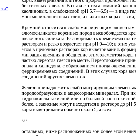
корах выветривания алитного профиля происходит по
бокситовых залежах. В связи с этим алюминий накапли
сти"
каолиновых, в слабокислой (рН 5,7—6,5) — в виде г
монтморил-лонитовых глин, а в алитных корах—в виде 
Кремний относится к слабо мигрирующим элементам к
алюмосиликатов коренных пород высвобождается крем
щелочного силиката. Растворимость кремнезема пост
растворам и резко возрастает при рН 9—10; в этих у
этом в щелочных растворах кор выветривания, форми
миграция кремния и обеднение этим элементом коры 
частью лереотла-гаегся на месте. Переотложение прив
опала и халпедона, с образованием иногда окремненн
феррикремневых соединений. В этих случаях кора вы
соединений других элементов.
Железо принадлежит к слабо мигрирующим элементам
породообразующих и акцессорных минералах. При их 
гидроокислы закисной или по большей части окисной
более, а закисные могут находиться в растворе до рН
коры выветривания обычно около 5, а всех
заз
остальных, ниже расположенных зон более этой вели