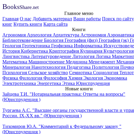
B
ooks
Share
.net
Главное меню
Главная
О нас
Добавить материал
Ваши работы
Поиск по сайту
книг
Купить книги
Карта сайта
Книги
Агрономия
Археология
Архитектура
Астрономия
Аэронавтика
Библиотековедение
Биология
География (физ)
География (эк)
Г
Геология
Геотектоника
Геофизика
Информатика
Искусствовед
История
Кибернетика
Криптография
Кулинария
Культурология
Лингвистика
Литературоведение
Литология
Логика
Маркетин
Математика
Машиностроение
Медицина
Менеджмент
Механи
Минералогия
Нанотехнология
Педагогика
Политология
Почво
Психология
Сельское хозяйство
Семиотика
Социология
Теплот
Физика
Филология
Философия
Химия
Экология
Экономика
Электротехника
Энергетика
Этика
Юриспруденция
Новые книги
Зайцева Т.И. "Нотариальная практика: Ответы на вопросы"
(Юриспруденция )
Тургаева А.С. "Высшие органы государственной власти и упра
России. IХ-ХХ вв." (Юриспруденция )
Тихомиров Ю.А. "Комментарий к Федеральному закону "
(Юриспруденция )