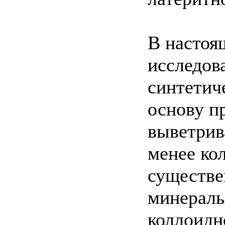
В настоя
исследова
синтетич
основу п
выветрив
менее ко
существе
минераль
коллоидн