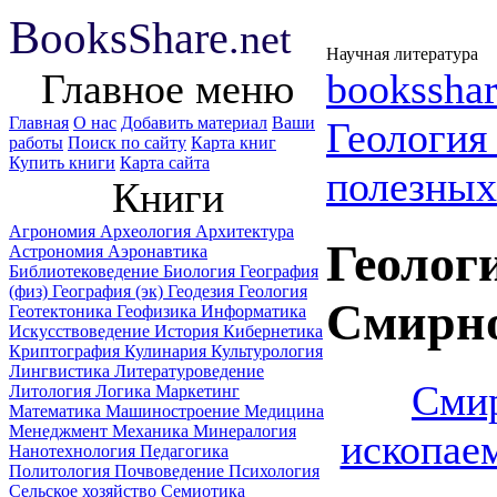
B
ooks
Share
.net
Научная литература
Главное меню
booksshar
Главная
О нас
Добавить материал
Ваши
Геологи
работы
Поиск по сайту
Карта книг
Купить книги
Карта сайта
полезных
Книги
Агрономия
Археология
Архитектура
Геолог
Астрономия
Аэронавтика
Библиотековедение
Биология
География
(физ)
География (эк)
Геодезия
Геология
Смирно
Геотектоника
Геофизика
Информатика
Искусствоведение
История
Кибернетика
Криптография
Кулинария
Культурология
Лингвистика
Литературоведение
Смир
Литология
Логика
Маркетинг
Математика
Машиностроение
Медицина
Менеджмент
Механика
Минералогия
ископае
Нанотехнология
Педагогика
Политология
Почвоведение
Психология
Сельское хозяйство
Семиотика