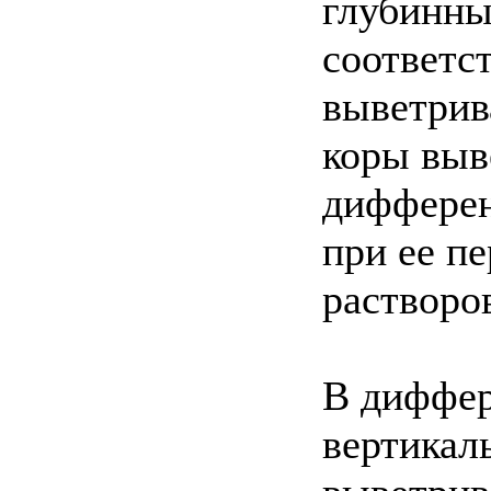
глубинны
соответс
выветрив
коры выв
дифферен
при ее п
растворо
В диффер
вертикал