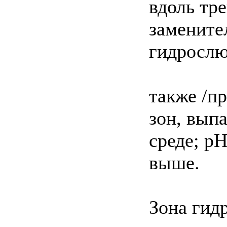
вдоль тр
замените
гидрослю
также /п
зон, вып
среде; р
выше.
Зона гид