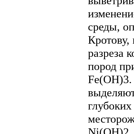
выветрив
изменени
среды, о
Кротову, 
разреза 
пород пр
Fe(OH)3.
выделяют
глубоких
месторож
Ni(OH)2,