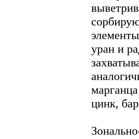
выветрив
сорбирую
элементы
уран и р
захватыв
аналогич
марганца 
цинк, ба
Зонально