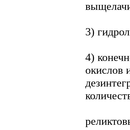
выщелачи
3) гидро
4) конеч
окислов 
дезинтег
количест
реликтов