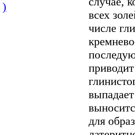
случае, 
)
всех зол
числе гл
кремнево
последую
приводит
глинисто
выпадает
выноситс
для обра
латеритн