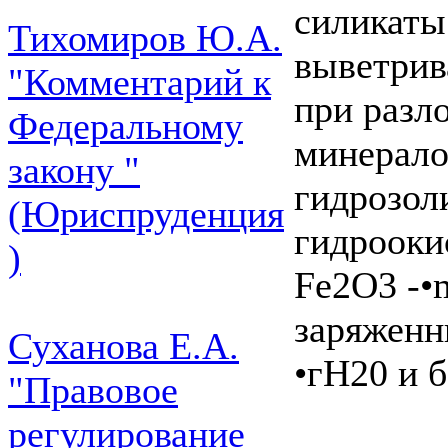
силикаты
Тихомиров Ю.А.
выветрив
"Комментарий к
при разл
Федеральному
минерало
закону "
гидрозол
(Юриспруденция
гидрооки
)
Fe2O3 -•
заряженн
Суханова Е.А.
•гН20 и б
"Правовое
регулирование