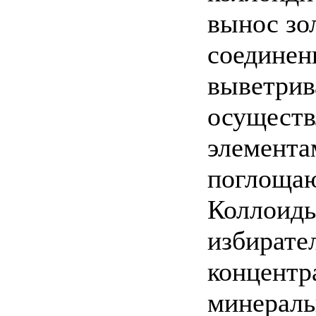
вынос зо
соединен
выветрив
осуществ
элемента
поглощаю
Коллоиды
избирате
концентр
минераль