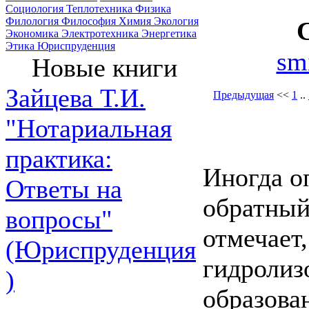
Социология
Теплотехника
Физика
Филология
Философия
Химия
Экология
Экономика
Электротехника
Энергетика
Этика
Юриспруденция
sm
Новые книги
Зайцева Т.И.
Предыдущая
<<
1
..
"Нотариальная
практика:
Иногда о
Ответы на
обратный
вопросы"
отмечает,
(Юриспруденция
гидролиз
)
образова