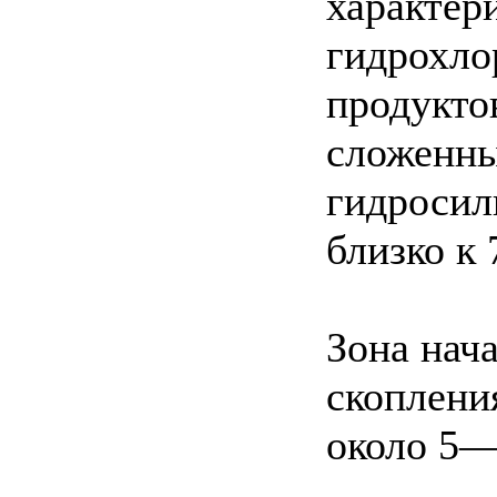
характер
гидрохло
продукто
сложенны
гидросил
близко к 
Зона нач
скоплени
около 5—