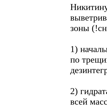
Никитину
выветрив
зоны (!сн
1) начал
по трещи
дезинтег
2) гидра
всей мас