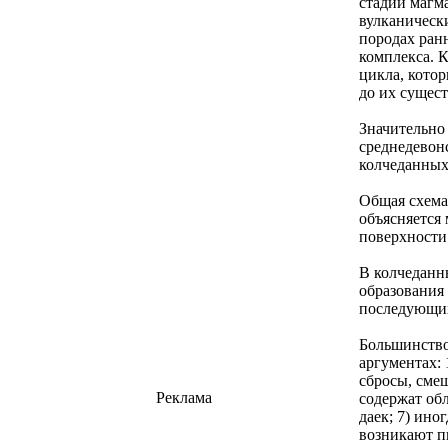
стадии магм
вулканическ
породах ран
комплекса. 
цикла, кото
до их сущес
Значительно
среднедевон
колчеданных
Общая схема
объясняется
поверхности
В колчеданн
образования
последующих
Большинство
аргументах: 
сбросы, смещ
Реклама
содержат об
даек; 7) ино
возникают п