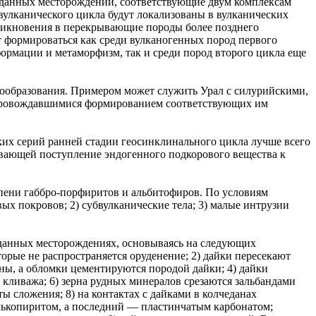
еданных месторождений, соответствующие двум комплексам
вулканического цикла будут локализованы в вулканических
оникновения в перекрывающие породы более позднего
 формироваться как среди вулканогенных пород первого
формации и метаморфизм, так и среди пород второго цикла еще
дообразования. Примером может служить Урал с силурийскими,
провождавшимися формированием соответствующих им
их серий ранней стадии геосинклинального цикла лучше всего
ивающей поступление эндогенного подкорового вещества к
епени габбро-порфиритов и альбитофиров. По условиям
х покровов; 2) субвулканические тела; 3) малые интрузии
еданных месторождениях, основываясь на следующих
торые не распространяется оруденение; 2) дайки пересекают
ены, а обломки цементируются породой дайки; 4) дайки
 кливажа; 6) зерна рудных минералов срезаются зальбандами
ты сложения; 8) на контактах с дайками в колчеданах
алькопиритом, а последний — пластинчатым карбонатом;