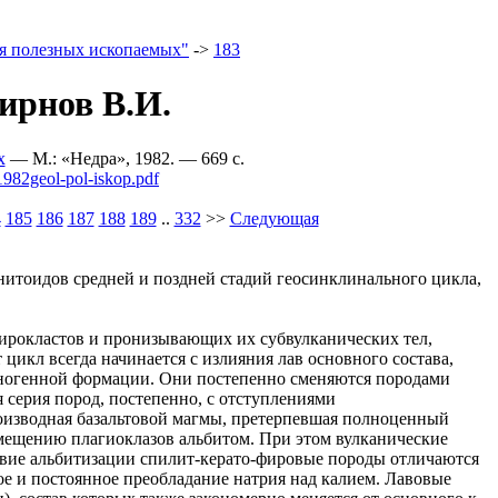
я полезных ископаемых"
->
183
ирнов В.И.
х
— M.: «Недра», 1982. — 669 c.
982geol-pol-iskop.pdf
4
185
186
187
188
189
..
332
>>
Следующая
нитоидов средней и поздней стадий геосинклинального цикла,
пирокластов и пронизывающих их субвулканических тел,
икл всегда начинается с излияния лав основного состава,
аногенной формации. Они постепенно сменяются породами
я серия пород, постепенно, с отступлениями
оизводная базальтовой магмы, претерпевшая полноценный
мещению плагиоклазов альбитом. При этом вулканические
твие альбитизации спилит-керато-фировые породы отличаются
е и постоянное преобладание натрия над калием. Лавовые