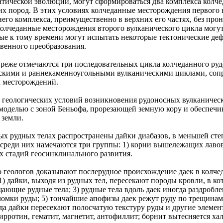
атической эволюции, могут сформироваться два комплекса колч
их пород. В этих условиях колчеданные месторождения первого 
него комплекса, преимущественно в верхних его частях, без пр
Колчеданные месторождения второго вулканического цикла могут
рые к тому времени могут испытать некоторые тектонические де
твенного преобразования.
 реже отмечаются три последовательных цикла колчеданного ру
скими и раннекаменноугольными вулканическими циклами, со
 месторождений.
 геологических условий возникновения рудоносных вулканическ
 моделью с зоной Беньофа, прорезающей земную кору и обеспеч
 земли.
ых рудных телах распространены дайки диабазов, в меньшей ст
 среди них намечаются три группы: 1) корни вышележащих лавовы
 стадий геосинклинального развития.
 геологов доказывают послерудное происхождение даек в колч
1) дайки, выходя из рудных тел, пересекают породы кровли, в ко
ающие рудные тела; 3) рудные тела вдоль даек иногда раздробл
ломки руды; 5) тончайшие апофизы даек режут руду по трещинам
гда дайки пересекают полосчатую текстуру руды и другие элемен
ирротин, гематит, магнетит, антофиллит; борнит вытесняется х