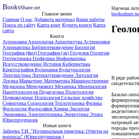
B
ooks
Share
.net
Научная лит
Главное меню
booksshare.ne
Главная
О нас
Добавить материал
Ваши работы
Поиск по сайту
Карта книг
Купить книги
Карта
Геоло
сайта
Книги
Агрономия
Археология
Архитектура
Астрономия
Аэронавтика
Библиотековедение
Биология
География (физ)
География (эк)
Геодезия
Геология
Геотектоника
Геофизика
Информатика
Искусствоведение
История
Кибернетика
Криптография
Кулинария
Культурология
Лингвистика
Литературоведение
Литология
В ряде райо
Логика
Маркетинг
Математика
Машиностроение
свидетельст
Медицина
Менеджмент
Механика
Минералогия
Нанотехнология
Педагогика
Политология
Базальт-лип
Почвоведение
Психология
Сельское хозяйство
формирующих
Семиотика
Социология
Теплотехника
Физика
формирующих
Филология
Философия
Химия
Экология
андезитового
Экономика
Электротехника
Энергетика
Этика
эволюционир
Юриспруденция
натровый ав
Новые книги
породы прео
Зайцева Т.И. "Нотариальная практика: Ответы на
повышенным 
вопросы" (Юриспруденция )