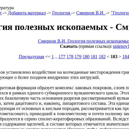
ература
t
->
Добавить материал
->
Геология
->
Смирнов В.И.
->
"Геологи
гия полезных ископаемых - См
Смирнов В.И. Геология полезных ископаемы
Скачать
(прямая ссылка)
:
smirnov1
Предыдущая
<<
1
..
177
178
179
180
181
182
<
183
>
18
нов установлено воздействие на колчеданные месторождения гра
вующее о более позднем внедрении этих интрузий.
аритовая формация образует комплекс лавовых покровов, слоев 
ся в рамках единого субмаринного вулканического цикла. Этот ц
 базальтовую часть основания разрезов рассматриваемой вулк
, затем дацитового и, наконец, липаритового состава. Эта едина
ующая от основных к кислым породам, рассматривается как пр
тометасоматсз, приведший к повсеместному и почти полному за
бразуются в серию спилит-кератофировых образований. Вследс
содержание щелочей, в составе которых отмечается значительно