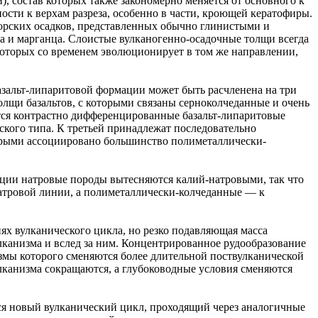
, состав которых также закономерно меняется от основного к
ности к верхам разреза, особенно в части, кроющей кератофиры.
орских осадков, представленных обычно глинистыми и
 и марганца. Слоистые вулканогенно-осадочные толщи всегда
которых со временем эволюционирует в том же направлении,
базальт-липаритовой формации может быть расчленена на три
щи базальтов, с которыми связаны серноколчеданные и очень
тся контрастно дифференцированные базальт-липаритовые
ого типа. К третьей принадлежат последовательно
орыми ассоциировано большинство полиметаллически-
мации натровые породы вытесняются калий-натровыми, так что
атровой линии, а полиметаллически-колчеданные — к
ях вулканического цикла, но резко подавляющая масса
улканизма и вслед за ним. Концентрированное рудообразование
змы которого сменяются более длительной поствулканической
лканизма сокращаются, а глубоководные условия сменяются
ся новый вулканический цикл, проходящий через аналогичные