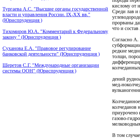
породы пере
кислому от н
Тургаева А.С. "Высшие органы государственной
Среди лав и
власти и управления России. IХ-ХХ вв."
углеводород
(Юриспруденция )
прорваны да
что и состав
Тихомиров Ю.А. "Комментарий к Федеральному
закону " (Юриспруденция )
Согласно А. 
субформации
Суханова Е.А. "Правовое регулирование
редкие медн
банковской деятельности" (Юриспруденция )
толщи, поро
дифференцир
Шеретов С.Г. "Международные организации
колчеданных
системы ООН" (Юриспруденция )
дений рудно
мед-ноколче
вулканогенн
Колчеданное
колчеданов н
приурочено 
газово-гидр
мелководны
В том случа