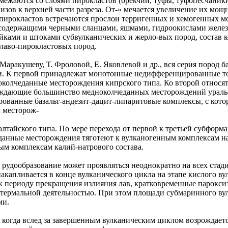
межаются со слоями пирокластов (брекчии, туфы, туфопесчаники)
изов к верхней части разреза. От-» мечается увеличение их мощ
 пирокластов встречаются прослои терригенных и хемогенных м
содержащими черными сланцами, яшмами, гидроокислами железа
йками и штоками субвулканических и жерло-вых пород, состав 
 лаво-пирокластовых пород.
Маракушеву, Т. Фроловой, Е. Яковлевой и др., вся серия пород 
. К первой принадлежат монотонные недифференцированные тол
околчеданные месторождения кипрского типа. Ко второй относя
ждающие большинство медноколчеданных месторождений уральск
ованные базальт-андезит-дацит-липаритовые комплексы, с кот
 месторож-
алтайского типа. По мере перехода от первой к третьей субфор
данные месторождения тяготеют к вулканогенным комплексам н
ым комплексам калий-натрового состава.
 рудообразование может проявляться неоднократно на всех стади
акапливается в конце вулканического цикла на этапе кислого в
к периоду прекращения излияния лав, кратковременные парокси
отермальной деятельностью. При этом площади субмаринного ву
ми.
е когда вслед за завершенным вулканическим циклом возрождает