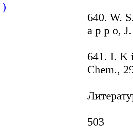
)
640. W. S.
a p p o, 
641. I. K і
Chem., 29
Литерату
503