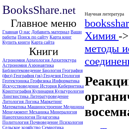
B
ooks
Share
.net
Научная литература
Главное меню
booksshar
Главная
О нас
Добавить материал
Ваши
Химия
-
работы
Поиск по сайту
Карта книг
Купить книги
Карта сайта
методы и
Книги
соединен
Агрономия
Археология
Архитектура
Астрономия
Аэронавтика
Библиотековедение
Биология
География
(физ)
География (эк)
Геодезия
Геология
Реакци
Геотектоника
Геофизика
Информатика
Искусствоведение
История
Кибернетика
Криптография
Кулинария
Культурология
органи
Лингвистика
Литературоведение
Литология
Логика
Маркетинг
Математика
Машиностроение
Медицина
восемн
Менеджмент
Механика
Минералогия
Нанотехнология
Педагогика
Политология
Почвоведение
Психология
Сельское хозяйство
Семиотика