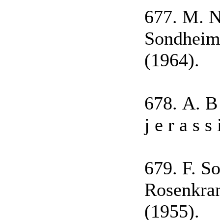
677. M. N 
Sondheime
(1964).
678. А. В 
j e r a s 
679. F. So
Rosenkran
(1955).