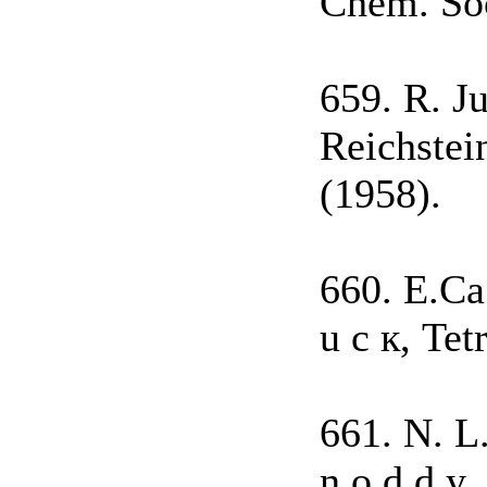
Chem. Soc
659. R. J
Reichstei
(1958).
660. E.Ca 
u с к, Tet
661. N. L.
n о d d y,