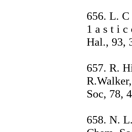
656. L. C 
1 a s t і 
Hal., 93, 
657. R. H
R.Walker,
Soc, 78, 
658. N. L.