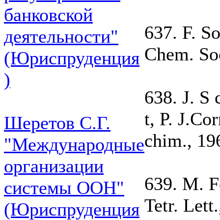
банковской
637. F. So
деятельности"
Chem. Soc
(Юриспруденция
)
638. J. S 
t, P. J.Co
Шеретов С.Г.
chim., 19
"Международные
организации
639. M. F
системы ООН"
Tetr. Lett
(Юриспруденция