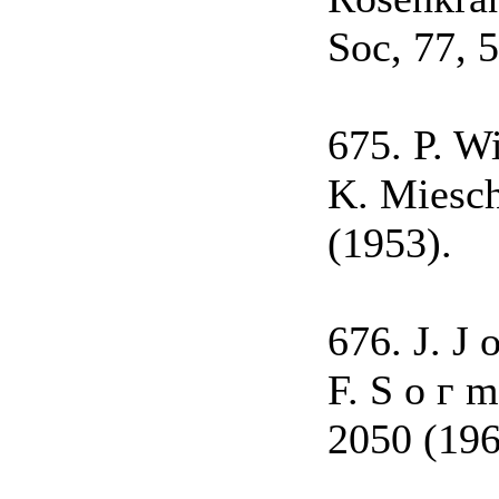
Soc, 77, 
675. P. W
K. Miesch
(1953).
676. J. J 
F. S о г 
2050 (196