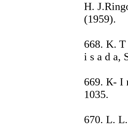
H. J.Ring
(1959).
668. K. T 
і s a d a,
669. К- I 
1035.
670. L. L.