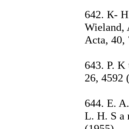
642. К- H 
Wieland, A
Acta, 40,
643. P. K 
26, 4592 
644. E. A
L. H. S a 
(1955).