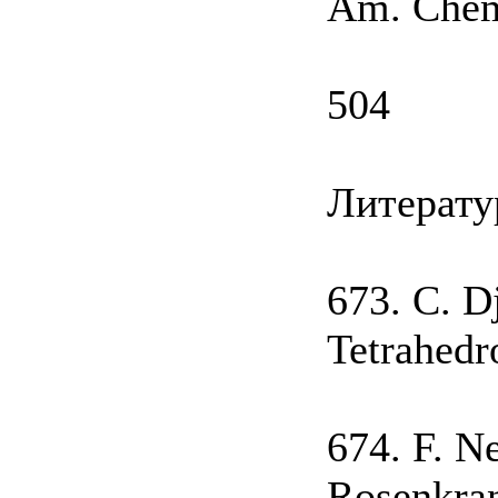
Am. Chem.
504
Литерату
673. С. Dj
Tetrahedr
674. F. N
Rosenkran