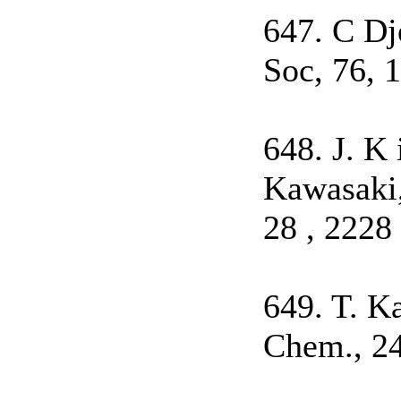
647. C Dj
Soc, 76, 
648. J. K 
Kawasaki, 
28 , 2228
649. T. Ka
Chem., 24