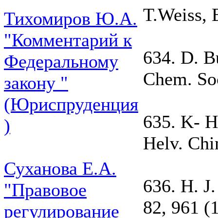
T.Weiss, 
Тихомиров Ю.А.
"Комментарий к
634. D. Bu
Федеральному
Chem. Soc
закону "
(Юриспруденция
635. K- H 
)
Helv. Chi
Суханова Е.А.
636. Н. J
"Правовое
82, 961 (
регулирование