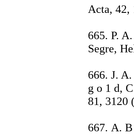
Acta, 42,
665. P. A. 
Segre, He
666. J. A.
g о 1 d, C
81, 3120 
667. А. В