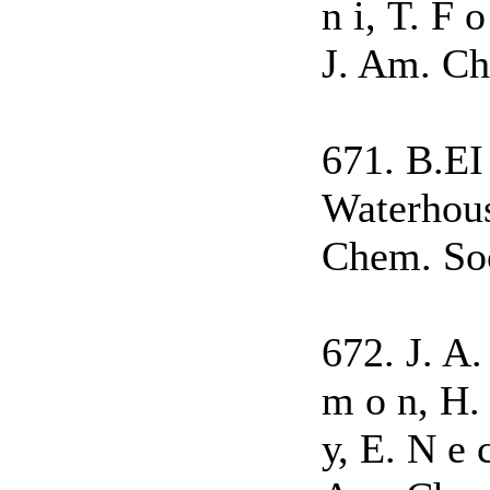
n і, T. F 
J. Am. Ch
671. B.EI 
Waterhouse
Chem. Soc
672. J. A. 
m о n, H. 
у, Е. N е с