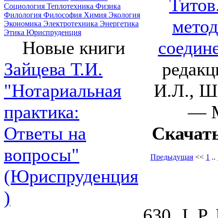
Титов
Социология
Теплотехника
Физика
Филология
Философия
Химия
Экология
метод
Экономика
Электротехника
Энергетика
Этика
Юриспруденция
соедин
Новые книги
редакц
Зайцева Т.И.
И.Л., Ш
"Нотариальная
— М
практика:
Скачат
Ответы на
вопросы"
Предыдущая
<<
1
..
(Юриспруденция
)
630. J. P. 