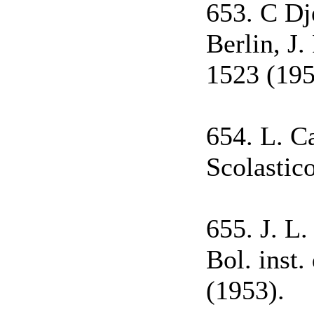
653. C Dje
Berlin, J
1523 (195
654. L. Ca
Scolastico
655. J. L
Bol. inst.
(1953).