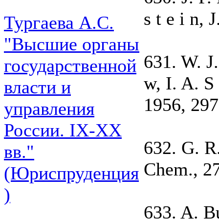
s t е і n,
Тургаева А.С.
"Высшие органы
631. W. J.
государственной
w, I. A. S
власти и
1956, 297
управления
России. IХ-ХХ
632. G. R.
вв."
Chem., 27
(Юриспруденция
)
633. A. B