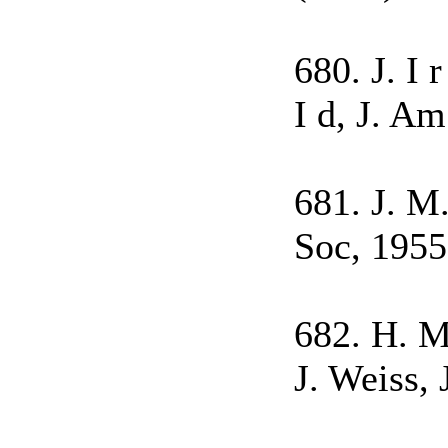
680. J. I r
I d, J. A
681. J. M.
Soc, 1955
682. H. M
J. Weiss,