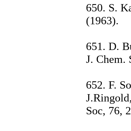
650. S. K
(1963).
651. D. Bu
J. Chem. 
652. F. S
J.Ringold
Soc, 76, 