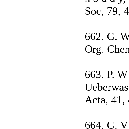
Soc, 79, 
662. G. W. 
Org. Chem
663. P. W 
Ueberwasse
Acta, 41,
664. G. V