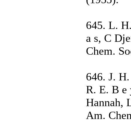
645. L. H.
a s, C Dje
Chem. Soc
646. J. H.
R. E. В e 
Hannah, L.
Am. Chem.