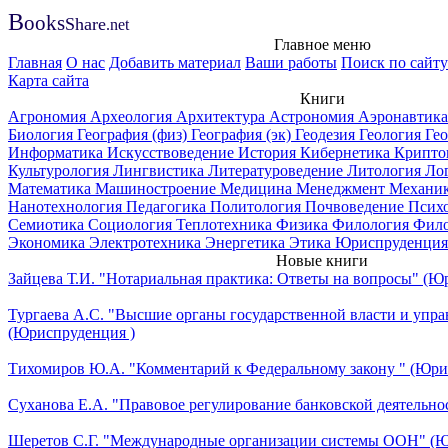
B
ooks
Share
.net
Главное меню
Главная
О нас
Добавить материал
Ваши работы
Поиск по сайту
Карта сайта
Книги
Агрономия
Археология
Архитектура
Астрономия
Аэронавтик
Биология
География (физ)
География (эк)
Геодезия
Геология
Ге
Информатика
Искусствоведение
История
Кибернетика
Крипто
Культурология
Лингвистика
Литературоведение
Литология
Ло
Математика
Машиностроение
Медицина
Менеджмент
Механи
Нанотехнология
Педагогика
Политология
Почвоведение
Псих
Семиотика
Социология
Теплотехника
Физика
Филология
Фил
Экономика
Электротехника
Энергетика
Этика
Юриспруденция
Новые книги
Зайцева Т.И. "Нотариальная практика: Ответы на вопросы" (Ю
Тургаева А.С. "Высшие органы государственной власти и упра
(Юриспруденция )
Тихомиров Ю.А. "Комментарий к Федеральному закону " (Юри
Суханова Е.А. "Правовое регулирование банковской деятельно
Шеретов С.Г. "Международные организации системы ООН" (Ю