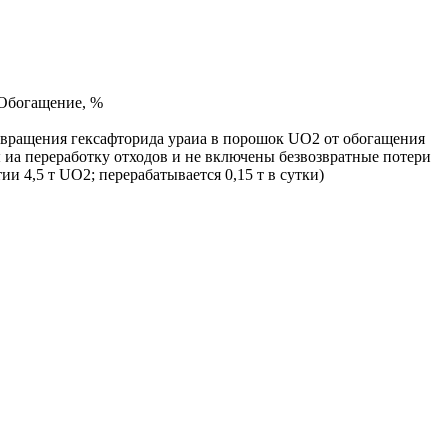
,5 Обогащение, %
ревращения гексафторида ураиа в порошок UO2 от обогащения
 иа переработку отходов и не включены безвозвратные потери
ии 4,5 т UO2; перерабатывается 0,15 т в сутки)