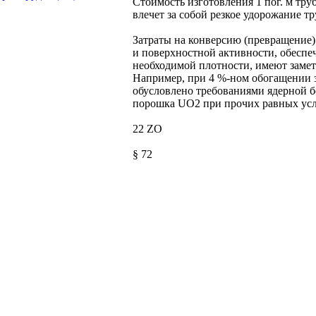
Стоимость изготовления 1 пог. м тру
влечет за собой резкое удорожание т
Затраты на конверсию (превращение
и поверхностной активности, обесп
необходимой плотности, имеют замет
Например, при 4 %-ном обогащении з
обусловлено требованиями ядерной бе
порошка UO2 при прочих равных усло
22 ZO
§ 72