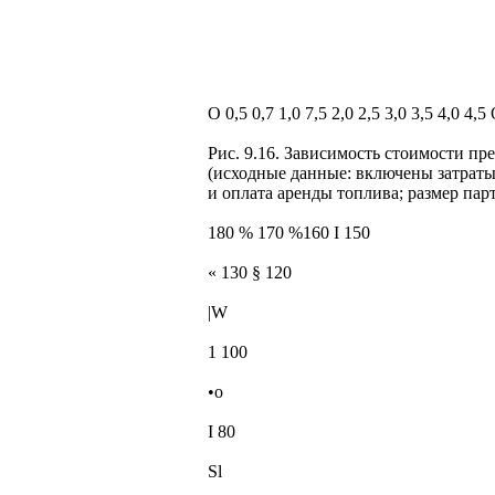
О 0,5 0,7 1,0 7,5 2,0 2,5 3,0 3,5 4,0 4
Рис. 9.16. Зависимость стоимости п
(исходные данные: включены затраты
и оплата аренды топлива; размер парт
180 % 170 %160 І 150
« 130 § 120
|W
1 100
•о
І 80
Sl