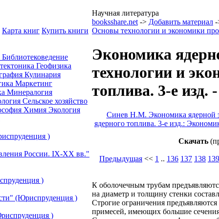
Научная литература
booksshare.net
->
Добавить материал
-
Карта книг
Купить книги
Основы технологии и экономики произ
Экономика ядерн
а
Библиотековедение
отектоника
Геофизика
технологии и эко
графия
Кулинария
гика
Маркетинг
топлива. 3-е изд.
ка
Минералогия
ология
Сельское хозяйство
ософия
Химия
Экология
Синев Н.М. Экономика ядерной 
ядерного топлива. 3-е изд.: Экономи
риспруденция )
Скачать
(п
вления России. IХ-ХХ вв."
Предыдущая
<<
1
..
136
137
138
13
спруденция )
К оболочечным трубам предъявляются
на диаметр и толщину стенки составл
сти" (Юриспруденция )
Строгие ограничения предъявляются 
примесей, имеющих большие сечения з
риспруденция )