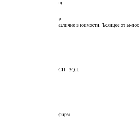
щ
P
азличие в юимости, Ъсяицее от ы-по
СП ¦ 3Q.L
фирм