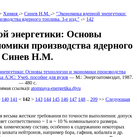
>
Химия
->
Синев Н.М.
->
"Экономика ядерной энергетики:
водства ядерного топлива. 3-е изд."
->
142
ой энергетики: Основы
номики производства ядерного
 - Синев Н.М.
энергетики: Основы технологии и экономики производства
ка АЭС: Учеб. пособие для вузов
— M.: Энергоатомиздат, 1987.
— 480 c.
рямая ссылка)
:
atomnaya-energetika.djvu
9
140
141
<
142
>
143
144
145
146
147
148
..
209
>>
Следующая
 весьма жесткие требования по точности выполнения: допуск
яет соответственно ~ 1 и ~ 10 % номинального размера.
к химическому составу, особенно к содержанию некоторых
ахвата нейтронов, например бора, гафния, кобальта и др.