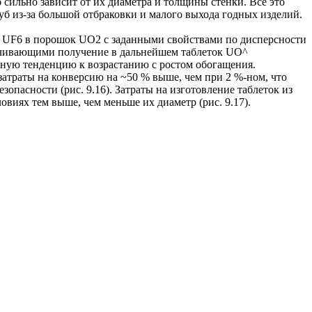
б сильно зависит от их диаметра и толщины стенки. Все это
руб из-за большой отбраковки и малого выхода годных изделий.
) UF6 в порошок UO2 с заданными свойствами по дисперсности
ечивающими получение в дальнейшем таблеток UO^
ную тенденцию к возрастанию с ростом обогащения.
атраты на конверсию на ~50 % выше, чем при 2 %-ном, что
зопасности (рис. 9.16). Затраты на изготовление таблеток из
виях тем выше, чем меньше их диаметр (рис. 9.17).