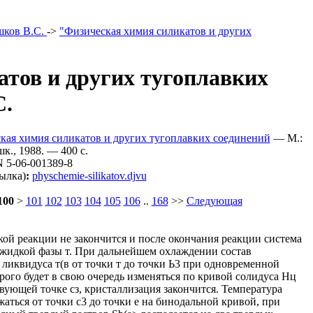
шков В.С.
->
"Физическая химия силикатов и других
тов и других тугоплавких
С.
ская химия силикатов и других тугоплавких соединений
— М.:
к., 1988. — 400 c.
 5-06-001389-8
ылка)
:
physchemie-silikatov.djvu
100
>
101
102
103
104
105
106
..
168
>>
Следующая
еской реакции не закончится и после окончания реакции система
 и жидкой фазы т. При дальнейшем охлаждении состав
 ликвидуса т(в от точки т до точки Ь3 при одновременной
орого будет в свою очередь изменяться по кривой солидуса Нц
ствующей точке сз, кристаллизация закончится. Температура
жаться от точки с3 до точки е на бинодальной кривой, при