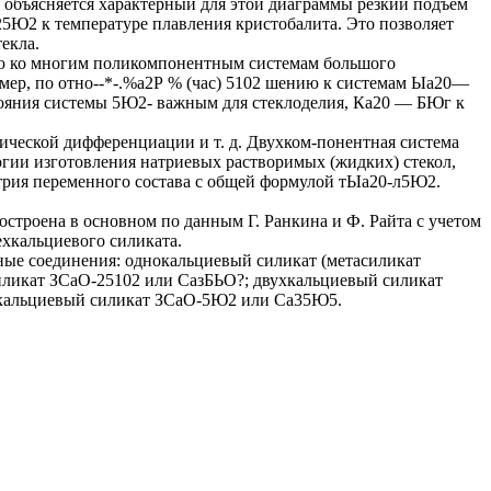
им объясняется характерный для этой диаграммы резкий подъем
5Ю2 к температуре плавления кристобалита. Это позволяет
екла.
ю ко многим поликомпонентным системам большого
имер, по отно--*-.%а2Р % (час) 5102 шению к системам Ыа20—
ния системы 5Ю2- важным для стеклоделия, Ка20 — БЮг к
ической дифференциации и т. д. Двухком-понентная система
гии изготовления натриевых растворимых (жидких) стекол,
трия переменного состава с общей формулой тЫа20-л5Ю2.
строена в основном по данным Г. Ранкина и Ф. Райта с учетом
ехкальциевого силиката.
е соединения: однокальциевый силикат (метасиликат
ликат ЗСаО-25102 или СазБЬО?; двухкальциевый силикат
хкальциевый силикат ЗСаО-5Ю2 или Са35Ю5.