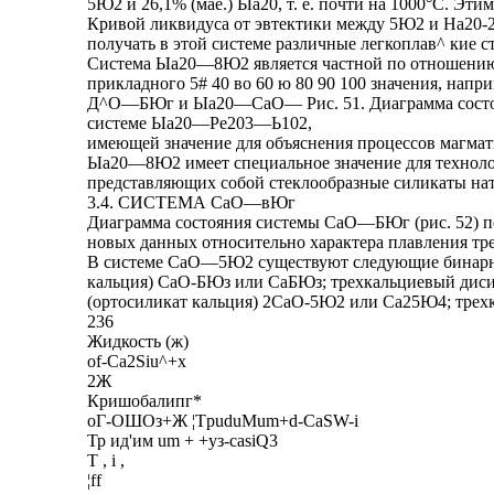
5Ю2 и 26,1% (мае.) Ыа20, т. е. почти на 1000°С. Эт
Кривой ликвидуса от эвтектики между 5Ю2 и На20-2
получать в этой системе различные легкоплав^ кие ст
Система Ыа20—8Ю2 является частной по отношени
прикладного 5# 40 во 60 ю 80 90 100 значения, напр
Д^О—БЮг и Ыа20—СаО— Рис. 51. Диаграмма состоя
системе Ыа20—Ре203—Ь102,
имеющей значение для объяснения процессов магмат
Ыа20—8Ю2 имеет специальное значение для техноло
представляющих собой стеклообразные силикаты на
3.4. СИСТЕМА СаО—вЮг
Диаграмма состояния системы СаО—БЮг (рис. 52) по
новых данных относительно характера плавления тр
В системе СаО—5Ю2 существуют следующие бинарны
кальция) СаО-БЮз или СаБЮз; трехкальциевый диси
(ортосиликат кальция) 2СаО-5Ю2 или Са25Ю4; тре
236
Жидкость (ж)
of-Ca2Siu^+x
2Ж
Кришобалипг*
оГ-ОШОз+Ж ¦TpuduMum+d-CaSW-i
Тр ид'им um + +уз-casiQ3
Т , i ,
¦ff