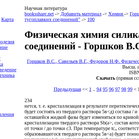
Научная литература
booksshare.net
->
Добавить материал
->
Химия
->
Гор
Карта
тугоплавких соединений"
->
100
Физическая химия силика
еодезия
соединений - Горшков В.
ение
г
Горшков В.С., Савельев В.Г., Федоров Н.Ф. Физиче
ка
Высш. ш
ведение
ISBN
ехника
Скачать
(прямая сс
Предыдущая
<<
1
..
94
95
96
97
98
99
<
234
нется, т. е. кристаллизация в результате перитектич
будет состоять из твердого раствора 5в<д) состава /
вления
оставшейся жидкой фазы будет изменяться по кривой
кристаллизации твердого раствора Sb(a>, состав кот
от точки / до точки с3. При температуре tc„ соответ
образовавшегося твердого раствора 5в<а) будет пони