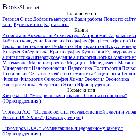
B
ooks
Share
.net
Главное меню
Главная
О нас
Добавить материал
Ваши работы
Поиск по сайту
книг
Купить книги
Карта сайта
Книги
Агрономия
Археология
Архитектура
Астрономия
Аэронавтика
Библиотековедение
Биология
География (физ)
География (эк)
Г
Геология
Геотектоника
Геофизика
Информатика
Искусствовед
История
Кибернетика
Криптография
Кулинария
Культурология
Лингвистика
Литературоведение
Литология
Логика
Маркетин
Математика
Машиностроение
Медицина
Менеджмент
Механи
Минералогия
Нанотехнология
Педагогика
Политология
Почво
Психология
Сельское хозяйство
Семиотика
Социология
Теплот
Физика
Филология
Философия
Химия
Экология
Экономика
Электротехника
Энергетика
Этика
Юриспруденция
Новые книги
Зайцева Т.И. "Нотариальная практика: Ответы на вопросы"
(Юриспруденция )
Тургаева А.С. "Высшие органы государственной власти и упра
России. IХ-ХХ вв." (Юриспруденция )
Тихомиров Ю.А. "Комментарий к Федеральному закону "
(Юриспруденция )