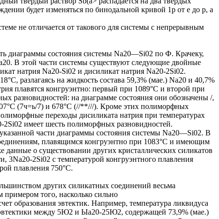
одный твердый раствор Sb(a> распадается на два твердых
ждении будет изменяться по бинодальной кривой 1р от е до р, а
истеме не отличается от такового для системы с непрерывным
сть диаграммы состояния системы Na20—Si02 по Ф. Крачеку,
Na20. В этой части системы существуют следующие двойные
икат натрия Na20-Si02 и дисиликат натрия Na20-2Si02.
8°С, разлагаясь на жидкость состава 59,3% (мае.) Na20 и 40,7%
атрия плавятся конгруэнтно: первый при 1089°С и второй при
ых разновидностей: на диаграмме состояния они обозначены /,
7°С (7ч=ь/7) и 678°С (//**///). Кроме этих полиморфных
олиморфные переходы дисиликата натрия при температурах
20-2Si02 имеет шесть полиморфных разновидностей.
 указанной части диаграммы состояния системы Na20—Si02. В
 соединениям, плавящимся конгруэнтно при 1083°С и имеющим
е данные о существовании других кристаллических силикатов
ти, 3Na20-2Si02 с температурой конгруэнтного плавления
урой плавления 750°С.
ьшинством других силикатных соединений весьма
 примером того, насколько сильно
счет образования эвтектик. Например, температура ликвидуса
 эвтектики между 5Ю2 и Ыа20-25Ю2, содержащей 73,9% (мае.)