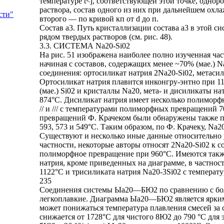
температуре t<j, соответствующей этой точке, однор
раствора, состав одного из них при дальнейшем охла
сти"
второго — по кривой кп от d до п.
Состав а3. Путь кристаллизации состава а3 в этой с
рядом твердых растворов (см. рис. 48).
3.3. СИСТЕМА Na20-Si02
На рис. 51 изображена наиболее полно изученная ча
начиная с составов, содержащих менее ~70% (мае.) 
соединения: ортосиликат натрия 2Na20-Si02, метасил
Ортосиликат натрия плавится инконгру-энтно при 111
(мае.) Si02 и кристаллы Na20, мета- и дисиликаты н
874°С. Дисиликат натрия имеет несколько полиморфн
// и /// с температурами полиморфных превращений 70
превращений Ф. Крачеком были обнаружены также п
593, 573 и 549°С. Таким образом, по Ф. Крачеку, Na
Существуют и несколько иные данные относительно
частности, некоторые авторы относят 2Na20-Si02 к
полиморфное превращение при 960°С. Имеются такж
натрия, кроме приведенных на диаграмме, в частнос
1122°С и трисиликата натрия Na20-3Si02 с температ
235
Соединения системы Ыа20—БЮ2 по сравнению с бол
легкоплавкие. Диаграмма Ыа20—БЮ2 является ярким
может понижаться температура плавления смесей за 
снижается от 1728°С для чистого 8Ю2 до 790 °С для