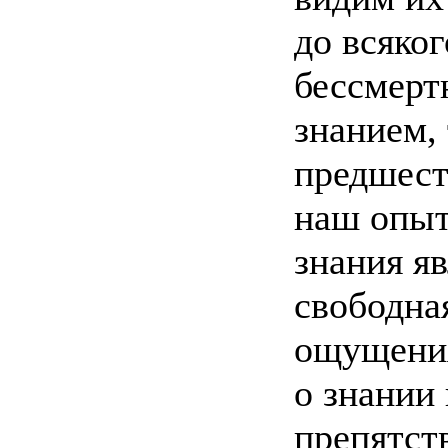
до всяко
бессмерт
знанием, 
предшест
наш опыт
знания я
свободная
ощущения
о знании
препятст