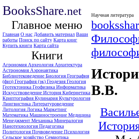
B
ooks
Share
.net
Научная литература
Главное меню
booksshar
Главная
О нас
Добавить материал
Ваши
Философ
работы
Поиск по сайту
Карта книг
Купить книги
Карта сайта
философ
Книги
Агрономия
Археология
Архитектура
Истори
Астрономия
Аэронавтика
Библиотековедение
Биология
География
(физ)
География (эк)
Геодезия
Геология
B.B.
Геотектоника
Геофизика
Информатика
Искусствоведение
История
Кибернетика
Криптография
Кулинария
Культурология
Лингвистика
Литературоведение
Василье
Литология
Логика
Маркетинг
Математика
Машиностроение
Медицина
Менеджмент
Механика
Минералогия
История
Нанотехнология
Педагогика
Политология
Почвоведение
Психология
Сельское хозяйство
Семиотика