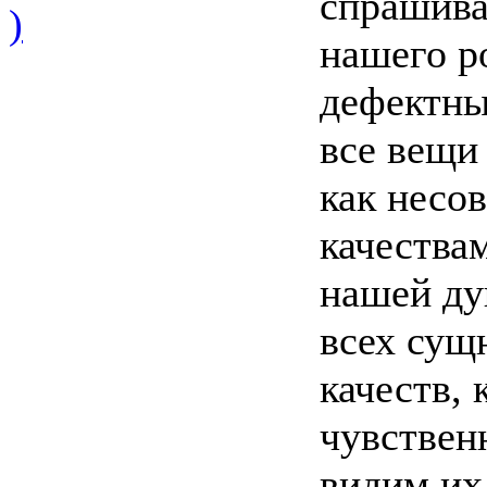
спрашива
)
нашего р
дефектны
все вещи
как несо
качества
нашей ду
всех сущ
качеств,
чувствен
видим их