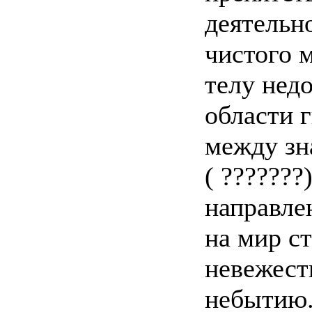
деятельн
чистого 
телу нед
области 
между зн
( ???????
направле
на мир с
невежеств
небытию.