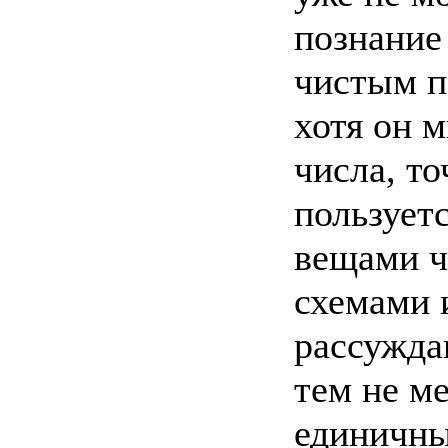
познание
чистым п
хотя он 
числа, то
пользует
вещами ч
схемами 
рассужда
тем не ме
единичны