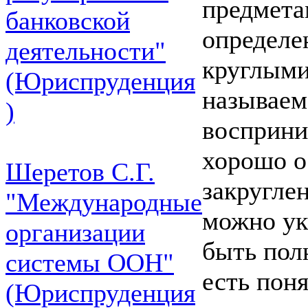
предмет
банковской
определе
деятельности"
круглыми
(Юриспруденция
называем
)
восприни
хорошо о
Шеретов С.Г.
закругле
"Международные
можно ук
организации
быть пол
системы ООН"
есть пон
(Юриспруденция