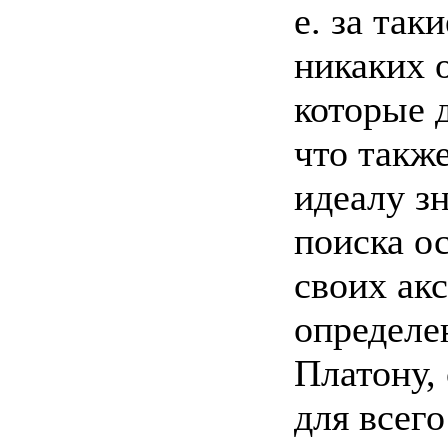
е. за так
никаких 
которые 
что такж
идеалу з
поиска о
своих ак
определе
Платону,
для всег