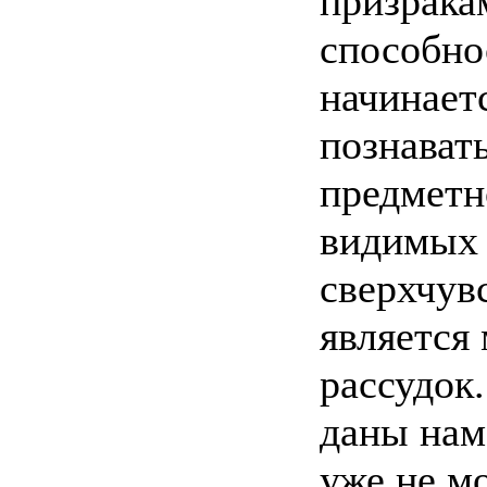
призрака
способно
начинает
познават
предметн
видимых
сверхчув
является
рассудок
даны нам
уже не м