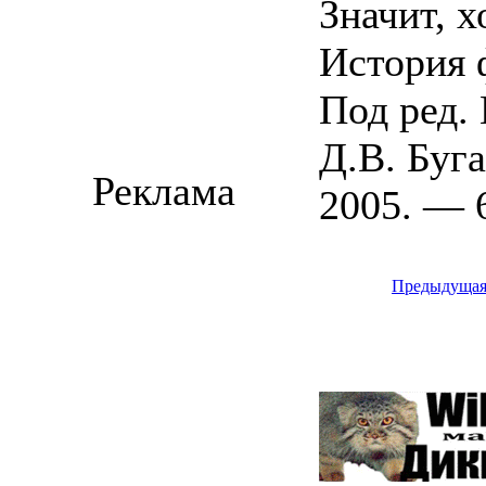
Значит, х
История 
Под ред. 
Д.В. Буг
Реклама
2005. — 6
Предыдуща