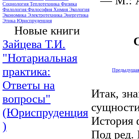
— М.: 
Социология
Теплотехника
Физика
Филология
Философия
Химия
Экология
Экономика
Электротехника
Энергетика
Этика
Юриспруденция
Новые книги
Зайцева Т.И.
"Нотариальная
практика:
Предыдуща
Ответы на
Итак, зн
вопросы"
сущности
(Юриспруденция
История 
)
Под ред. 