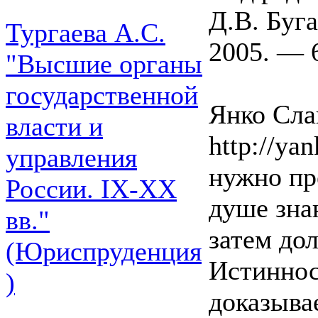
Д.В. Буг
Тургаева А.С.
2005. — 6
"Высшие органы
государственной
Янко Слав
власти и
http://yan
управления
нужно пр
России. IХ-ХХ
душе зна
вв."
затем до
(Юриспруденция
Истиннос
)
доказывае