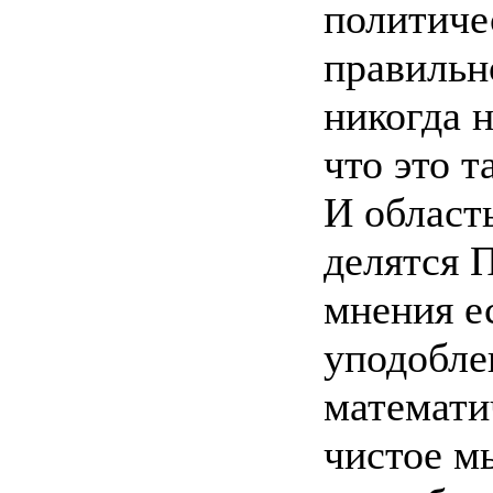
политиче
правильн
никогда н
что это т
И област
делятся 
мнения ес
уподобле
математи
чистое м