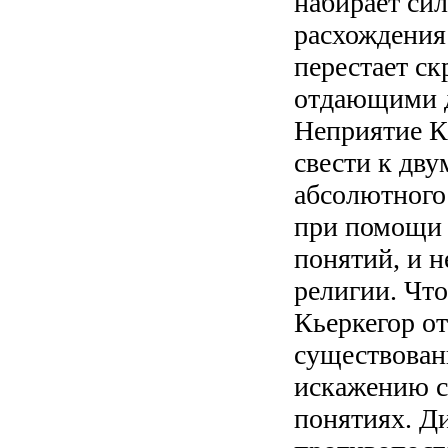
набирает си
расхождения
перестает с
отдающими д
Неприятие К
свести к дв
абсолютного
при помощи 
понятий, и 
религии. Что
Кьеркегор от
существован
искажению с
понятиях. Д