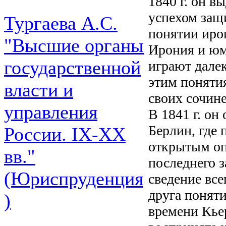
1840 г. он в
успехом защ
Тургаева А.С.
понятии иро
"Высшие органы
Ирония и юм
государственной
играют далек
этим поняти
власти и
своих сочин
управления
В 1841 г. он
Берлин, где
России. IХ-ХХ
открытым оп
вв."
последнего з
(Юриспруденция
сведение все
друга поняти
)
времени Кье