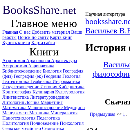
B
ooks
Share
.net
Научная литература
booksshare.n
Главное меню
Васильев B.
Главная
О нас
Добавить материал
Ваши
работы
Поиск по сайту
Карта книг
Купить книги
Карта сайта
История 
Книги
Агрономия
Археология
Архитектура
Василье
Астрономия
Аэронавтика
Библиотековедение
Биология
География
философии
(физ)
География (эк)
Геодезия
Геология
Геотектоника
Геофизика
Информатика
Искусствоведение
История
Кибернетика
Криптография
Кулинария
Культурология
Лингвистика
Литературоведение
Скача
Литология
Логика
Маркетинг
Математика
Машиностроение
Медицина
Менеджмент
Механика
Минералогия
Предыдущая
<<
1
..
Нанотехнология
Педагогика
Политология
Почвоведение
Психология
Сельское хозяйство
Семиотика