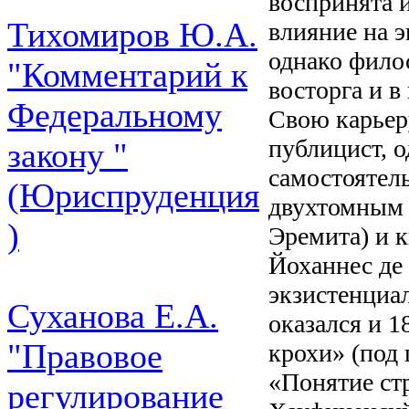
воспринята и
Тихомиров Ю.А.
влияние на 
однако фило
"Комментарий к
восторга и в
Федеральному
Свою карьер
публицист, о
закону "
самостоятел
(Юриспруденция
двухтомным 
)
Эремита) и 
Йоханнес де
экзистенциа
Суханова Е.А.
оказался и 1
"Правовое
крохи» (под
«Понятие ст
регулирование