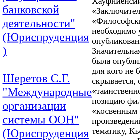
Хауфниенси
банковской
«Заключител
«Философски
деятельности"
необходимо 
(Юриспруденция
опубликован
)
Значительная
была опубли
для кого не 
Шеретов С.Г.
скрывается,
"Международные
«таинственн
позицию фил
организации
«косвенным 
системы ООН"
произведени
тематику, К
(Юриспруденция