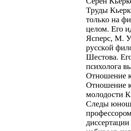
Серен Кьерке
Труды Кьерк
только на ф
целом. Его и
Ясперс, М. У
русской фило
Шестова. Его
психолога вы
Отношение к
Отношение к
молодости К
Следы юнош
профессором
диссертации