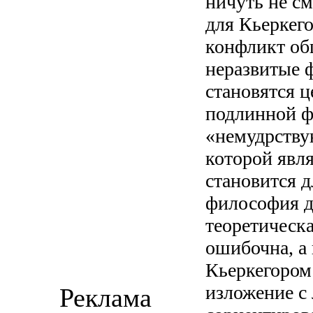
ничуть не с
для Кьеркег
конфликт общ
неразвитые ф
становятся 
подлинной ф
«немудрству
которой явля
становится 
философия д
теоретическ
ошибочна, а
Кьеркегором
изложение с
Реклама