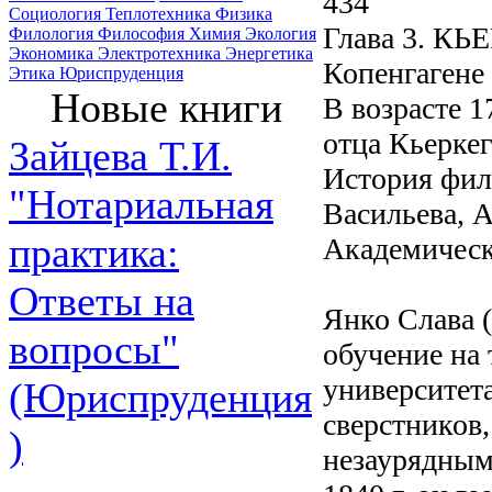
434
Социология
Теплотехника
Физика
Глава 3. КЬ
Филология
Философия
Химия
Экология
Экономика
Электротехника
Энергетика
Копенгагене 
Этика
Юриспруденция
Новые книги
В возрасте 1
отца Кьеркег
Зайцева Т.И.
История фило
"Нотариальная
Васильева, А
практика:
Академическ
Ответы на
Янко Слава (Б
вопросы"
обучение на
университет
(Юриспруденция
сверстников,
)
незаурядным