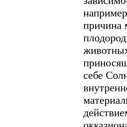
зависимос
например
причина 
плодород
животных
приносящ
себе Сол
внутренн
материал
действие
окказион