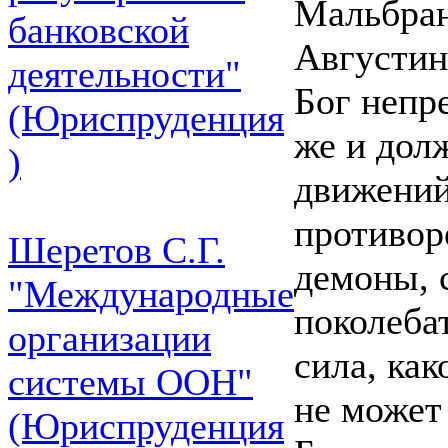
Мальбран
банковской
Августин
деятельности"
Бог непр
(Юриспруденция
же и дол
)
движений
противоре
Шеретов С.Г.
демоны, 
"Международные
поколебат
организации
сила, как
системы ООН"
не может
(Юриспруденция