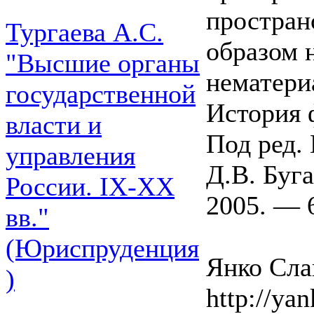
простран
Тургаева А.С.
образом 
"Высшие органы
нематери
государственной
История 
власти и
Под ред. 
управления
Д.В. Буг
России. IХ-ХХ
2005. — 6
вв."
(Юриспруденция
Янко Слав
)
http://yan