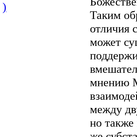
Божествен
)
Таким об
отличия 
может су
поддержи
вмешател
мнению М
взаимоде
между дв
но также
же субст