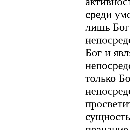
активнос
среди ум
лишь Бог
непосред
Бог и яв
непосред
только Б
непосред
просвети
сущностью
познание