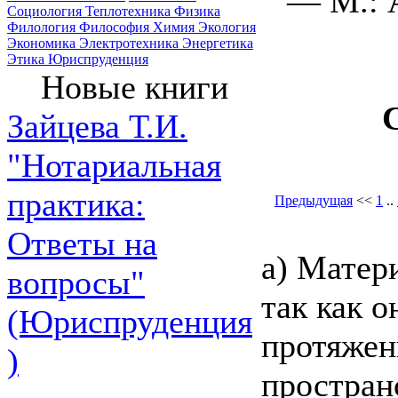
— М.: 
Социология
Теплотехника
Физика
Филология
Философия
Химия
Экология
Экономика
Электротехника
Энергетика
Этика
Юриспруденция
Новые книги
Зайцева Т.И.
"Нотариальная
практика:
Предыдущая
<<
1
..
Ответы на
а) Матери
вопросы"
так как о
(Юриспруденция
протяжен
)
простран