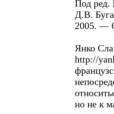
Под ред. 
Д.В. Буг
2005. — 6
Янко Слав
http://yan
французс
непосред
относить
но не к 