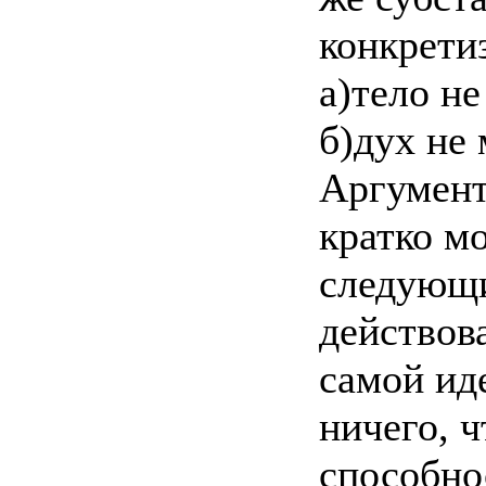
конкретиз
а)тело не
б)дух не 
Аргумент
кратко м
следующи
действова
самой ид
ничего, 
способно