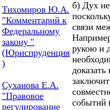
б) Дух не
Тихомиров Ю.А.
поскольк
"Комментарий к
связи ме
Федеральному
Например
закону "
рукою и 
(Юриспруденция
необходи
)
доказать
заключит
Суханова Е.А.
совместн
"Правовое
событий (
регулирование