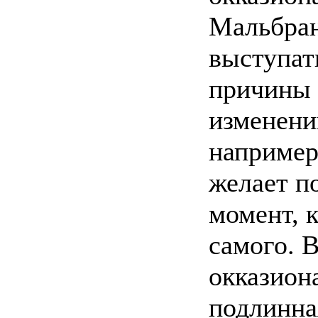
Мальбран
выступат
причины 
изменени
например
желает п
момент, к
самого. 
окказион
подлинна