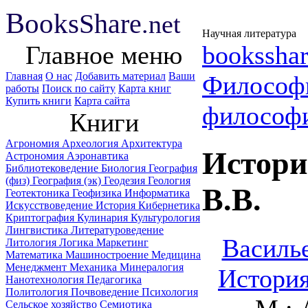
B
ooks
Share
.net
Научная литература
Главное меню
booksshar
Главная
О нас
Добавить материал
Ваши
Философ
работы
Поиск по сайту
Карта книг
Купить книги
Карта сайта
философ
Книги
Агрономия
Археология
Архитектура
Истори
Астрономия
Аэронавтика
Библиотековедение
Биология
География
(физ)
География (эк)
Геодезия
Геология
B.B.
Геотектоника
Геофизика
Информатика
Искусствоведение
История
Кибернетика
Криптография
Кулинария
Культурология
Лингвистика
Литературоведение
Василье
Литология
Логика
Маркетинг
Математика
Машиностроение
Медицина
Менеджмент
Механика
Минералогия
История
Нанотехнология
Педагогика
Политология
Почвоведение
Психология
Сельское хозяйство
Семиотика