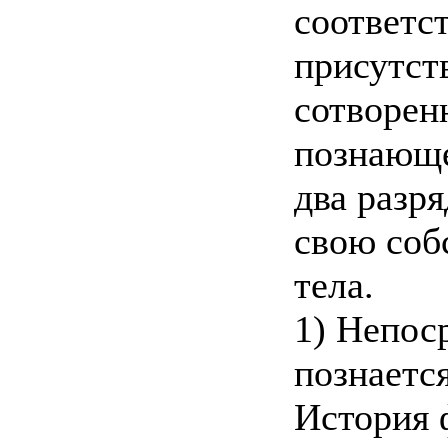
соответс
присутст
сотворен
познающе
два разр
свою соб
тела.
1) Непос
познаетс
История 