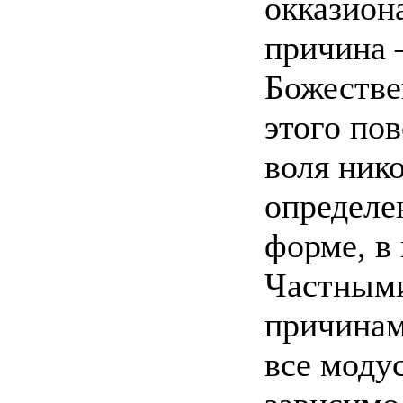
окказион
причина 
Божестве
этого по
воля ник
определе
форме, в
Частными
причинам
все моду