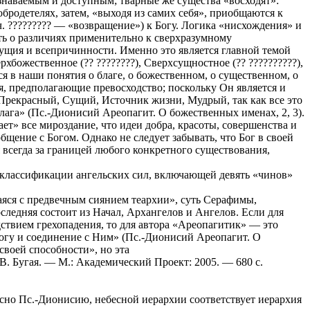
знаваемым и доступным; тварные же существа «восходят»:
обродетелях, затем, «выходя из самих себя», приобщаются к
. ????????? — «возвращение») к Богу. Логика «нисхождения» и
ть о различиях применительно к сверхразумному
ущия и всепричинности. Именно это является главной темой
хбожественное (?? ????????), Сверхсущностное (?? ??????????),
ся в наши понятия о благе, о божественном, о существенном, о
, предполагающие превосходство; поскольку Он является и
Прекрасный, Сущий, Источник жизни, Мудрый, так как все это
ага» (Пс.-Дионисий Ареопагит. О божественных именах, 2, 3).
ет» все мироздание, что идеи добра, красоты, совершенства и
бщение с Богом. Однако не следует забывать, что Бог в своей
я всегда за границей любого конкретного существования,
 классификации ангельских сил, включающей девять «чинов»
аяся с предвечным сиянием теархии», суть Серафимы,
следняя состоит из Начал, Архангелов и Ангелов. Если для
ствием грехопадения, то для автора «Ареопагитик» — это
огу и соединение с Ним» (Пс.-Дионисий Ареопагит. О
своей способности», но эта
.В. Бугая. — М.: Академический Проект: 2005. — 680 с.
асно Пс.-Дионисию, небесной иерархии соответствует иерархия