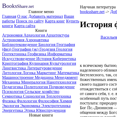
B
ooks
Share
.net
Научная литература
Главное меню
booksshare.net
->
Доб
Главная
О нас
Добавить материал
Ваши
работы
Поиск по сайту
Карта книг
Купить
История 
книги
Карта сайта
Книги
Агрономия
Археология
Архитектура
Васильев
Астрономия
Аэронавтика
Библиотековедение
Биология
География
(физ)
География (эк)
Геодезия
Геология
Геотектоника
Геофизика
Информатика
Искусствоведение
История
Кибернетика
Криптография
Кулинария
Культурология
к всяческому бытию,
Лингвистика
Литературоведение
наделенного облико
Литология
Логика
Маркетинг
Математика
бестелесного, так,
Машиностроение
Медицина
Менеджмент
божественных именах
Механика
Минералогия
Нанотехнология
своего падшего сост
Педагогика
Политология
Почвоведение
отождествиться с с
Психология
Сельское хозяйство
от самого себя, т. 
Семиотика
Социология
Теплотехника
особенный путь пос
Физика
Филология
Философия
Химия
постулата: природн
Экология
Экономика
Электротехника
Бог Пс.-Дионисия —
Энергетика
Этика
Юриспруденция
общения между Бого
Новые книги