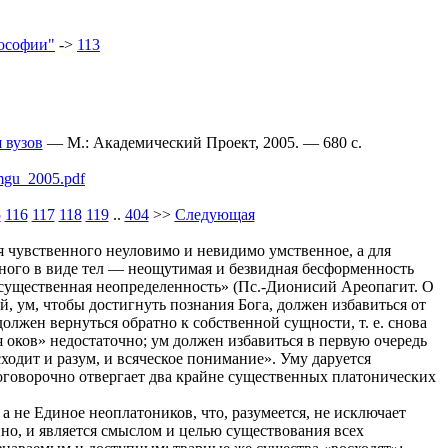
ософии"
->
113
 вузов
— М.: Академический Проект, 2005. — 680 c.
_mgu_2005.pdf
5
116
117
118
119
..
404
>>
Следующая
ля чувственного неуловимо и невидимо умственное, а для
ного в виде тел — неощутимая и безвидная бесформенность
рхсущественная неопределенность» (Пс.-Дионисий Ареопагит. О
й, ум, чтобы достигнуть познания Бога, должен избавиться от
лжен вернуться обратно к собственной сущности, т. е. снова
 оков» недостаточно; ум должен избавиться в первую очередь
сходит и разум, и всяческое понимание». Уму даруется
оговорочно отвергает два крайне существенных платонических
.
 не Единое неоплатоников, что, разумеется, не исключает
но, и является смыслом и целью существования всех