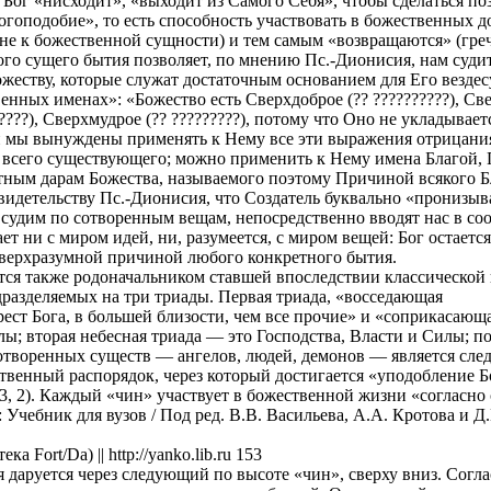
Бог «нисходит», «выходит из Самого Себя», чтобы сделаться по
огоподобие», то есть способность участвовать в божественных д
не к божественной сущности) и тем самым «возвращаются» (греч
ого сущего бытия позволяет, по мнению Пс.-Дионисия, нам суди
жеству, которые служат достаточным основанием для Его вездес
енных именах»: «Божество есть Сверхдоброе (?? ??????????), Свер
????), Сверхмудрое (?? ?????????), потому что Оно не укладывает
и мы вынуждены применять к Нему все эти выражения отрицания
всего существующего; можно применить к Нему имена Благой, 
тным дарам Божества, называемого поэтому Причиной всякого Бл
видетельству Пс.-Дионисия, что Создатель буквально «пронизыва
 судим по сотворенным вещам, непосредственно вводят нас в соо
ет ни с миром идей, ни, разумеется, с миром вещей: Бог остаетс
 сверхразумной причиной любого конкретного бытия.
тся также родоначальником ставшей впоследствии классической
подразделяемых на три триады. Первая триада, «восседающая
ест Бога, в большей близости, чем все прочие» и «соприкасающ
; вторая небесная триада — это Господства, Власти и Силы; по
отворенных существ — ангелов, людей, демонов — является след
венный распорядок, через который достигается «уподобление Б
3, 2). Каждый «чин» участвует в божественной жизни «согласно 
Учебник для вузов / Под ред. В.В. Васильева, А.А. Кротова и Д
а Fort/Da) || http://yanko.lib.ru 153
 даруется через следующий по высоте «чин», сверху вниз. Согл