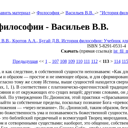
авить материал
->
Философия
->
Васильев B.B.
->
"История фил
философии - Васильев B.B.
 B.B., Кротов A.A., Бугай Д.В. История философии: Учебник для
ISBN 5-8291-0531-4
Скачать
(прямая ссылка)
:
ist_fil
Предыдущая
<<
1
..
107
108
109
110
111
112
<
113
>
114
11
 и как следствие, в собственной сущности непознаваем: «Как д
м и образом — простое и не имеющее образа, и для сформирован
 согласно тому же слову Истины, выше сущностей находится све
, 1, 1). В соответствии с платоническо-оригенистской традицие
ояния и от окружающих его сущих вещей; другими словами, он до
обой. По утверждению Пс.Дионисия, этой практики «сбрасывания
е. выйти за собственные пределы, поскольку познание Бога «прево
тижения — «через незнание». Пс.-Дионисий, таким образом, без
ую божественность ума и познаваемость божественной сущности
 это библейский предвечный и всемогущий Творец мироздания, а
м и сотворенными существами; наоборот, это общение, собствен