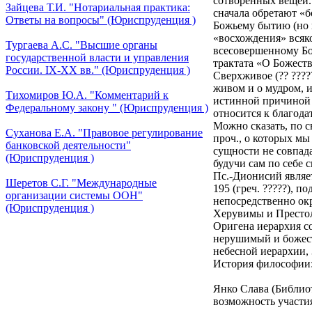
сотворенных вещей. 
Зайцева Т.И. "Нотариальная практика:
сначала обретают «б
Ответы на вопросы" (Юриспруденция )
Божьему бытию (но 
«восхождения» всяк
Тургаева А.С. "Высшие органы
всесовершенному Бо
государственной власти и управления
трактата «О Божеств
России. IХ-ХХ вв." (Юриспруденция )
Сверхживое (?? ????
живом и о мудром, 
Тихомиров Ю.А. "Комментарий к
истинной причиной 
Федеральному закону " (Юриспруденция )
относится к благода
Можно сказать, по с
Суханова Е.А. "Правовое регулирование
проч., о которых мы
банковской деятельности"
сущности не совпада
(Юриспруденция )
будучи сам по себе
Пс.-Дионисий являе
Шеретов С.Г. "Международные
195 (греч. ?????), 
организации системы ООН"
непосредственно окр
(Юриспруденция )
Херувимы и Престолы
Оригена иерархия с
нерушимый и божест
небесной иерархии, 
История философии: 
Янко Слава (Библиотек
возможность участия