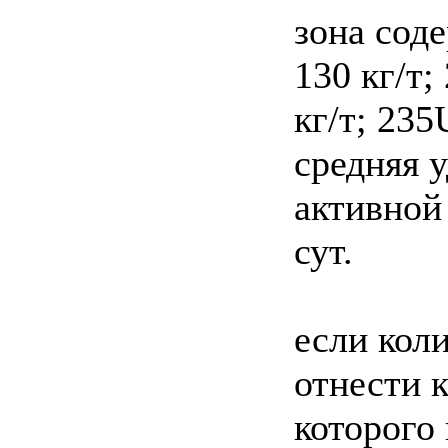
зона сод
130 кг/т;
кг/т; 235
средняя у
активной
сут.
если кол
отнести к
которого