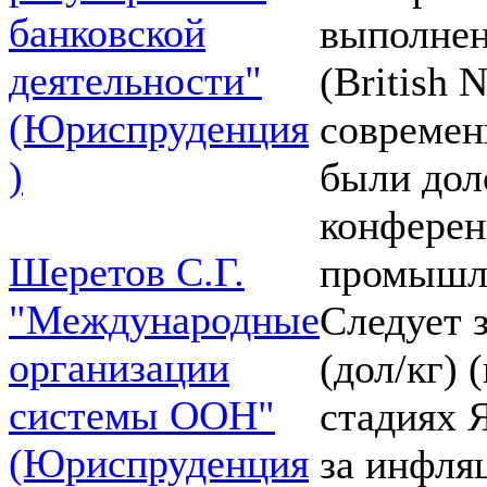
банковской
выполне
деятельности"
(British 
(Юриспруденция
современ
)
были дол
конферен
Шеретов С.Г.
промышле
"Международные
Следует 
организации
(дол/кг) 
системы ООН"
стадиях 
(Юриспруденция
за инфля