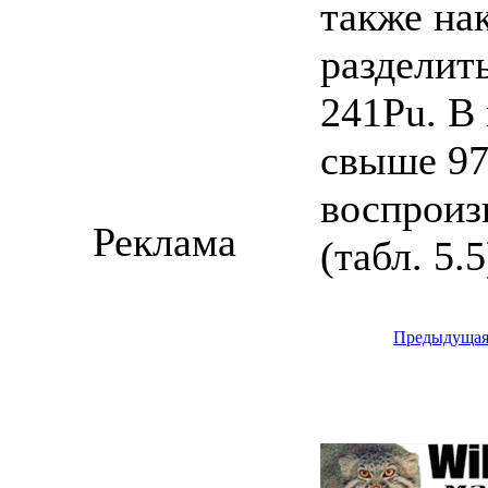
также на
разделит
241Pu. В 
свыше 97
воспроиз
Реклама
(табл. 5.5
Предыдуща