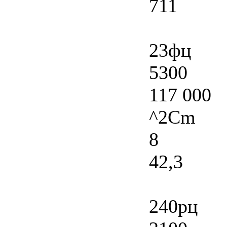
711
23фц
5300
117 000
^2Cm
8
42,3
240рц