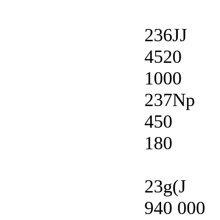
236JJ
4520
1000
237Np
450
180
23g(J
940 000