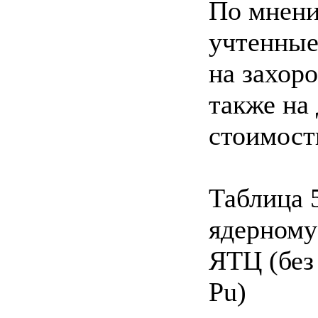
По мнени
учтенные
на захор
также на
стоимост
Таблица 
ядерному
ЯТЦ (без
Pu)