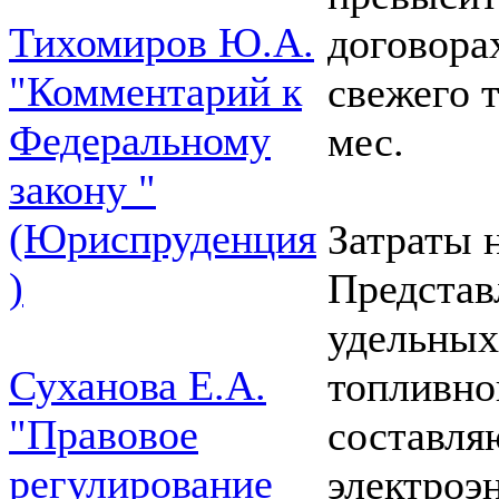
Тихомиров Ю.А.
договора
"Комментарий к
свежего 
Федеральному
мес.
закону "
(Юриспруденция
Затраты 
)
Представ
удельных
Суханова Е.А.
топливно
"Правовое
составля
регулирование
электроэ