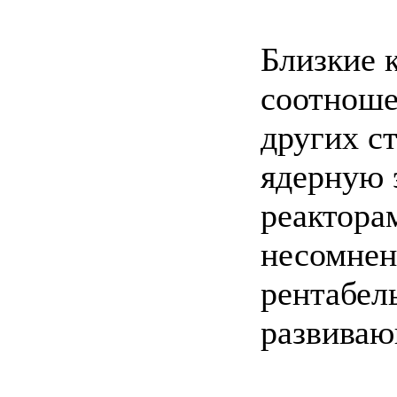
Близкие 
соотноше
других с
ядерную 
реакторам
несомнен
рентабел
развиваю