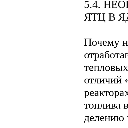
5.4. Н
ЯТЦ В 
Почему н
отработа
тепловых
отличий 
реактора
топлива в
делению 