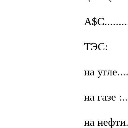
А$С.......
ТЭС:
на угле...
на газе :.
на нефти..