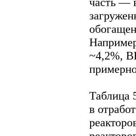
часть — 
загружен
обогащен
Например
~4,2%, В
примерно
Таблица 5
в отрабо
реакторо
реакторо