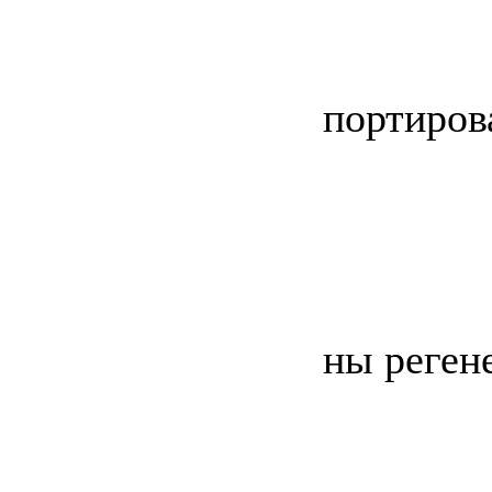
портирова
ны реген