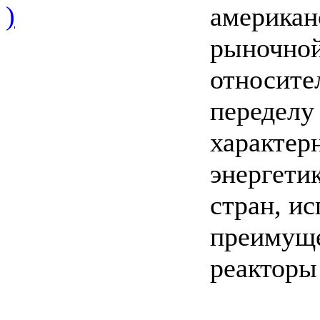
)
американ
рыночной
относите
переделу
характер
энергети
стран, и
преимущ
реактор