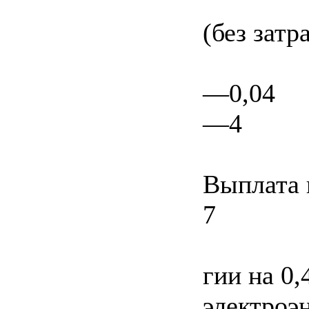
(без затр
—0,04
—4
Выплата 
7
гии на 0,
электроэ