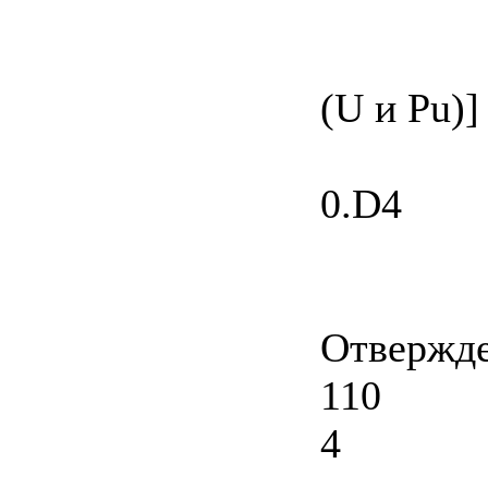
(U и Pu)]
0.D4
Отвержде
110
4