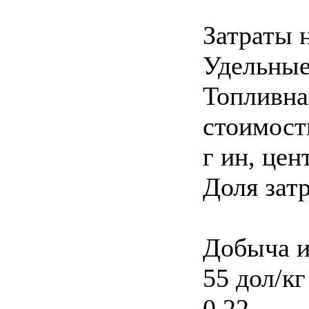
Затраты 
Удельные
Топливна
стоимост
г ин, цен
Доля зат
Добыча и
55 дол/к
0,22