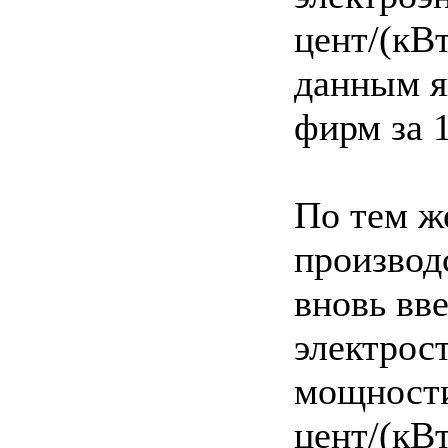
цент/(кВт
данным я
фирм за 1
По тем ж
производ
вновь вв
электрос
мощности
цент/(кВт