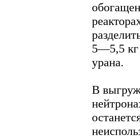
обогащен
реактора
разделить
5—5,5 кг
урана.
В выгруж
нейтрона
останетс
неисполь