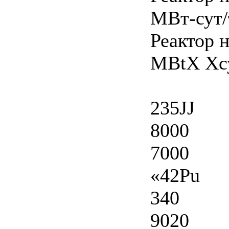
МВт-сут/
Реактор 
MBtX Хс
235JJ
8000
7000
«42Pu
340
9020