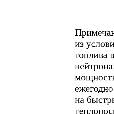
Примечан
из услов
топлива 
нейтрона
мощность
ежегодно
на быстр
теплонос