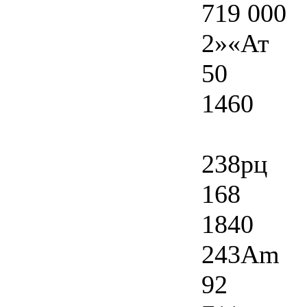
719 000
2»«Ат
50
1460
238рц
168
1840
243Am
92