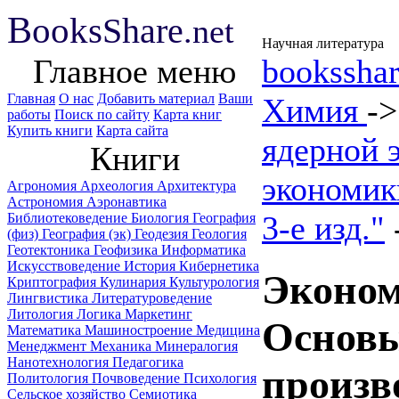
B
ooks
Share
.net
Научная литература
Главное меню
booksshar
Главная
О нас
Добавить материал
Ваши
Химия
-
работы
Поиск по сайту
Карта книг
Купить книги
Карта сайта
ядерной 
Книги
экономик
Агрономия
Археология
Архитектура
Астрономия
Аэронавтика
3-е изд."
Библиотековедение
Биология
География
(физ)
География (эк)
Геодезия
Геология
Геотектоника
Геофизика
Информатика
Искусствоведение
История
Кибернетика
Эконом
Криптография
Кулинария
Культурология
Лингвистика
Литературоведение
Литология
Логика
Маркетинг
Основы
Математика
Машиностроение
Медицина
Менеджмент
Механика
Минералогия
Нанотехнология
Педагогика
произв
Политология
Почвоведение
Психология
Сельское хозяйство
Семиотика