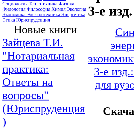
Социология
Теплотехника
Физика
3-е изд
Филология
Философия
Химия
Экология
Экономика
Электротехника
Энергетика
Этика
Юриспруденция
Новые книги
Син
Зайцева Т.И.
энер
"Нотариальная
экономик
практика:
3-е изд
Ответы на
для вуз
вопросы"
(Юриспруденция
Скача
)