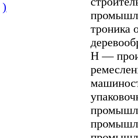
строител
)
промышле
троника 
деревооб
Н — прои
ремеслен
машиност
упаковоч
промышле
промышле
промышле