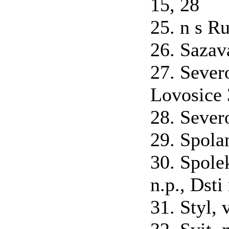
15, 28
25. n s Ru
26. Sazav
27. Sever
Lovosice 
28. Sever
29. Spolan
30. Spole
n.p., Dsti
31. Styl, 