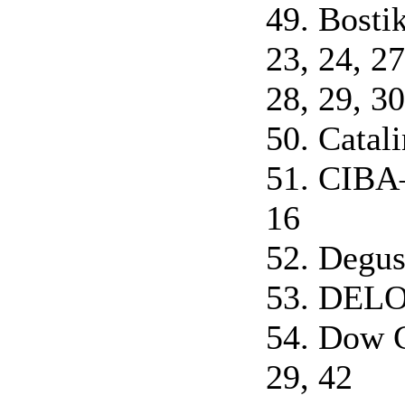
49. Bostik
23, 24, 27
28, 29, 30
50. Catal
51. CIBA
16
52. Degus
53. DELO
54. Dow C
29, 42