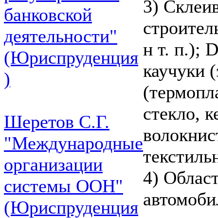
3) Склеи
банковской
строител
деятельности"
н т. п.);
(Юриспруденция
каучуки 
)
(термопл
стекло, 
Шеретов С.Г.
волокнис
"Международные
текстиль
организации
4) Облас
системы ООН"
автомоби
(Юриспруденция