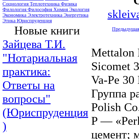
Социология
Теплотехника
Физика
Филология
Философия
Химия
Экология
skleiv
Экономика
Электротехника
Энергетика
Этика
Юриспруденция
Новые книги
Предыдуща
Зайцева Т.И.
Mettalon 
"Нотариальная
Sicomet 3
практика:
Va-Pe 30 
Ответы на
Группа р
вопросы"
Polish Со
(Юриспруденция
P — «Perk
)
цемент; 