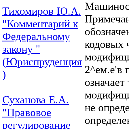
Машиност
Тихомиров Ю.А.
Примечан
"Комментарий к
обозначе
Федеральному
кодовых ч
закону "
модифици
(Юриспруденция
2^ем.е'в
)
означает
модифици
Суханова Е.А.
не опред
"Правовое
определе
регулирование