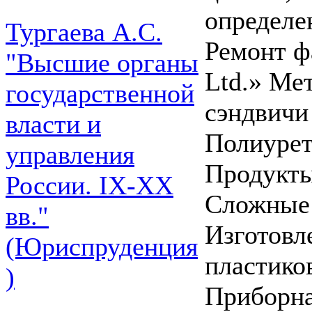
определе
Тургаева А.С.
Ремонт ф
"Высшие органы
Ltd.» Ме
государственной
сэндвичи
власти и
Полиурет
управления
Продукты
России. IХ-ХХ
Сложные 
вв."
Изготовл
(Юриспруденция
пластиков
)
Приборна