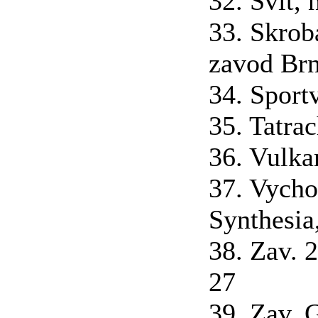
32. Svit,
33. Skrob
zavod Brn
34. Sportv
35. Tatrac
36. Vulka
37. Vych
Synthesia,
38. Zav. 2
27
39. Zav. 