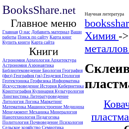
B
ooks
Share
.net
Научная литература
Главное меню
booksshar
Главная
О нас
Добавить материал
Ваши
Химия
-
работы
Поиск по сайту
Карта книг
Купить книги
Карта сайта
металлов
Книги
Агрономия
Археология
Архитектура
Склеив
Астрономия
Аэронавтика
Библиотековедение
Биология
География
(физ)
География (эк)
Геодезия
Геология
пластм
Геотектоника
Геофизика
Информатика
Искусствоведение
История
Кибернетика
Криптография
Кулинария
Культурология
Лингвистика
Литературоведение
Кова
Литология
Логика
Маркетинг
Математика
Машиностроение
Медицина
Менеджмент
Механика
Минералогия
пластма
Нанотехнология
Педагогика
Политология
Почвоведение
Психология
Сельское хозяйство
Семиотика