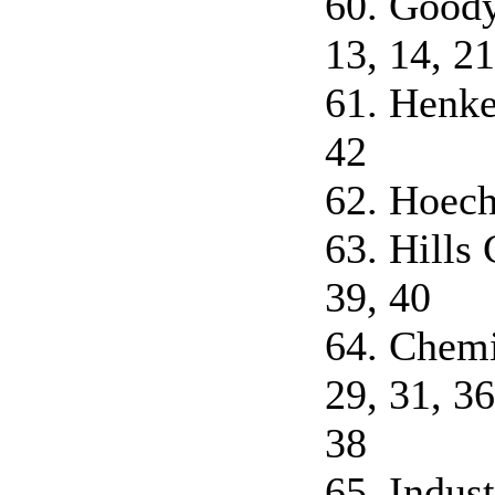
60. Good
13, 14, 21
61. Henke
42
62. Hoech
63. Hills
39, 40
64. Chemi
29, 31, 36
38
65. Indust