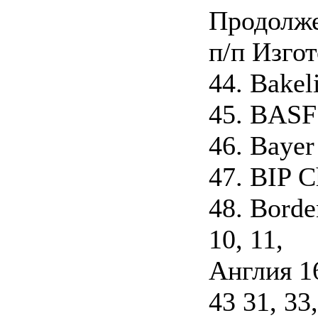
Продолже
п/п Изго
44. Bakeli
45. BASF
46. Bayer
47. BIP C
48. Borde
10, 11,
Англия 16,
43 31, 33,