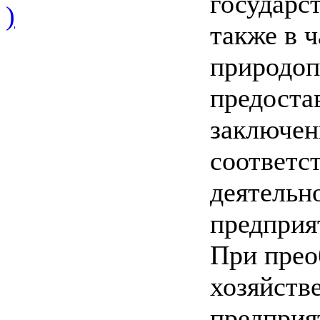
государс
)
также в 
природоп
предоста
заключен
соответс
деятельн
предприя
При прео
хозяйств
предприя