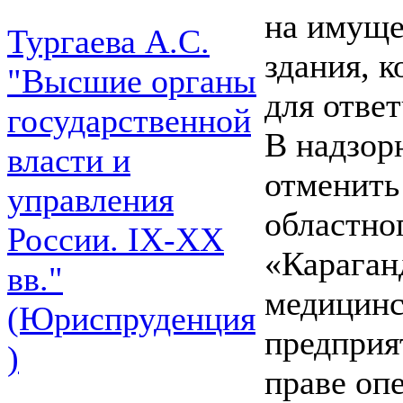
на имуще
Тургаева А.С.
здания, 
"Высшие органы
для отве
государственной
В надзор
власти и
отменить
управления
областно
России. IХ-ХХ
«Караган
вв."
медицинс
(Юриспруденция
предприя
)
праве оп