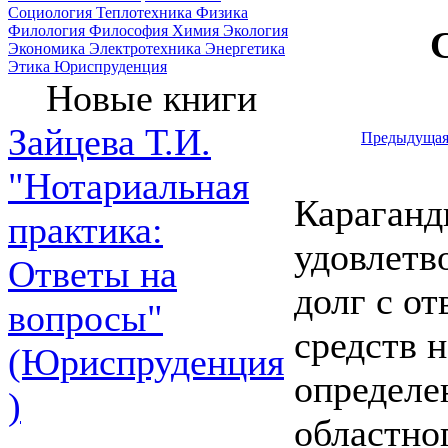
Социология
Теплотехника
Физика
Филология
Философия
Химия
Экология
Экономика
Электротехника
Энергетика
Этика
Юриспруденция
Новые книги
Зайцева Т.И.
Предыдуща
"Нотариальная
Караганд
практика:
удовлетв
Ответы на
долг с от
вопросы"
средств н
(Юриспруденция
определе
)
областно