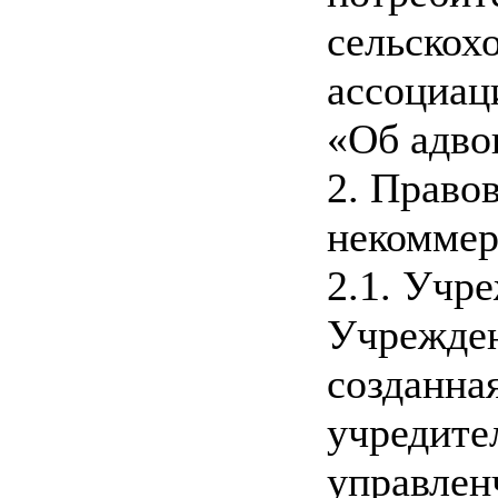
сельскох
ассоциац
«Об адво
2. Право
некоммер
2.1. Учр
Учрежден
созданна
учредите
управлен