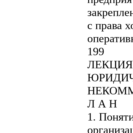
закрепле
с права х
оператив
199
ЛЕКЦИЯ
ЮРИДИЧ
НЕКОММ
Л А Н
1. Понят
организа