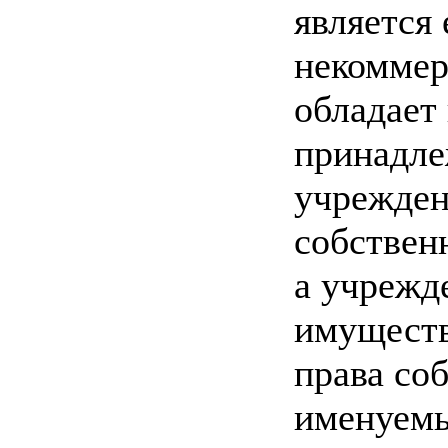
является
некоммер
обладает
принадл
учрежден
собствен
а учрежд
имуществ
права со
именуемы