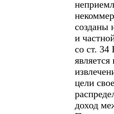
неприемл
некоммер
созданы н
и частно
со ст. 3
является
извлечен
цели сво
распреде
доход ме