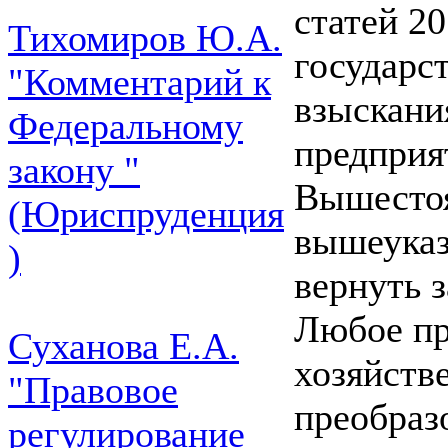
статей 20
Тихомиров Ю.А.
государс
"Комментарий к
взыскани
Федеральному
предприя
закону "
Вышестоя
(Юриспруденция
вышеуказ
)
вернуть з
Любое пр
Суханова Е.А.
хозяйств
"Правовое
преобраз
регулирование