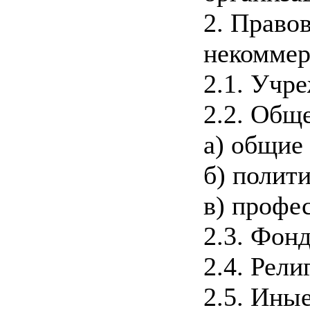
2. Право
некоммер
2.1. Учр
2.2. Общ
а) общие
б) полит
в) профе
2.3. Фон
2.4. Рел
2.5. Ины