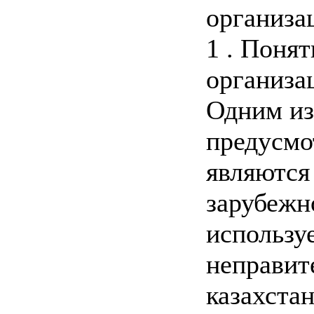
организа
1 . Поня
организа
Одним из
предусмо
являются
зарубежн
использу
неправит
казахста