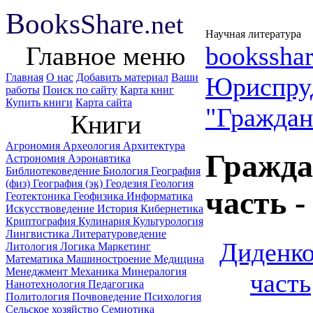
B
ooks
Share
.net
Научная литература
Главное меню
booksshar
Главная
О нас
Добавить материал
Ваши
Юриспру
работы
Поиск по сайту
Карта книг
Купить книги
Карта сайта
"Граждан
Книги
Агрономия
Археология
Архитектура
Гражда
Астрономия
Аэронавтика
Библиотековедение
Биология
География
(физ)
География (эк)
Геодезия
Геология
часть -
Геотектоника
Геофизика
Информатика
Искусствоведение
История
Кибернетика
Криптография
Кулинария
Культурология
Лингвистика
Литературоведение
Диденко
Литология
Логика
Маркетинг
Математика
Машиностроение
Медицина
Менеджмент
Механика
Минералогия
часть
Нанотехнология
Педагогика
Политология
Почвоведение
Психология
Сельское хозяйство
Семиотика