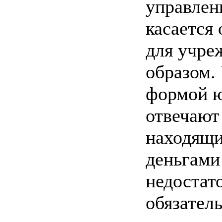
управлени
касается 
для учре
образом.
формой ю
отвечают
находящи
деньгами 
недостат
обязател