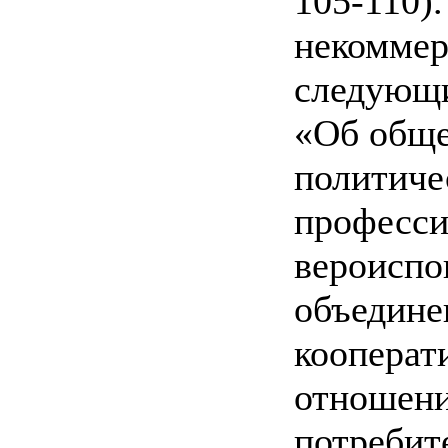
105-110)
некоммер
следующи
«Об обще
политиче
професси
вероиспо
объедине
кооперат
отношени
потребит