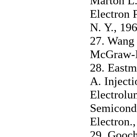
Marton L.
Electron 
N. Y., 196
27. Wang 
McGraw-Hi
28. Eastm
A. Injecti
Electrolu
Semicondu
Electron.,
29. Gooch