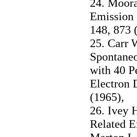
24. Moora
Emission 
148, 873 
25. Carr 
Spontaneo
with 40 P
Electron 
(1965),
26. Ivey 
Related Ef