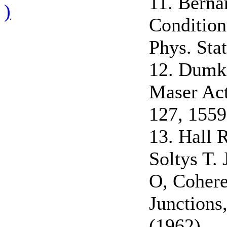
11. Berna
)
Condition
Phys. Stat
12. Dumke
Maser Act
127, 1559
13. Hall R
Soltys T. 
O, Cohere
Junctions,
(1962),