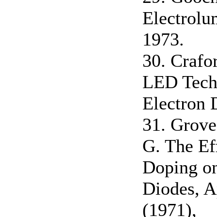
Electrolu
1973.
30. Crafo
LED Tech
Electron 
31. Grove
G. The Ef
Doping o
Diodes, Ap
(1971),