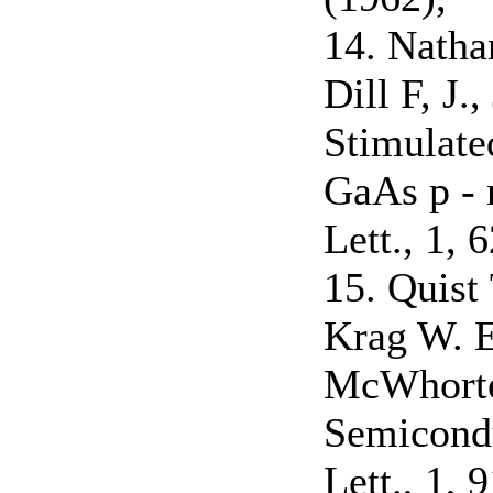
14. Natha
Dill F, J.,
Stimulate
GaAs p - 
Lett., 1, 
15. Quist 
Krag W. E
McWhorter
Semicondu
Lett., 1, 