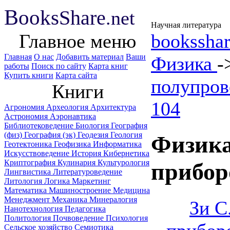
B
ooks
Share
.net
Научная литература
Главное меню
booksshar
Главная
О нас
Добавить материал
Ваши
Физика
-
работы
Поиск по сайту
Карта книг
Купить книги
Карта сайта
полупров
Книги
104
Агрономия
Археология
Архитектура
Астрономия
Аэронавтика
Библиотековедение
Биология
География
(физ)
География (эк)
Геодезия
Геология
Физика
Геотектоника
Геофизика
Информатика
Искусствоведение
История
Кибернетика
Криптография
Кулинария
Культурология
приборо
Лингвистика
Литературоведение
Литология
Логика
Маркетинг
Математика
Машиностроение
Медицина
Менеджмент
Механика
Минералогия
Зи С
Нанотехнология
Педагогика
Политология
Почвоведение
Психология
Сельское хозяйство
Семиотика