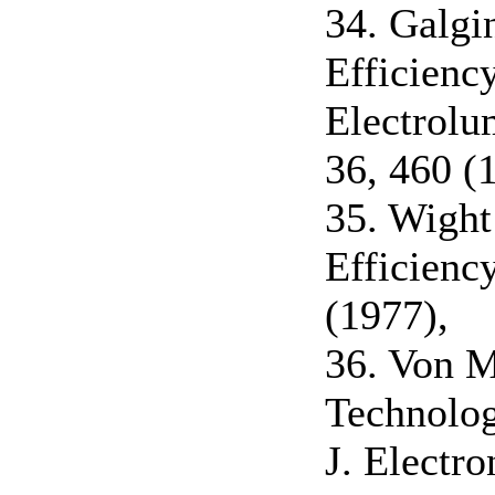
34. Galgi
Efficienc
Electrolu
36, 460 (
35. Wigh
Efficienc
(1977),
36. Von M
Technolog
J. Electro