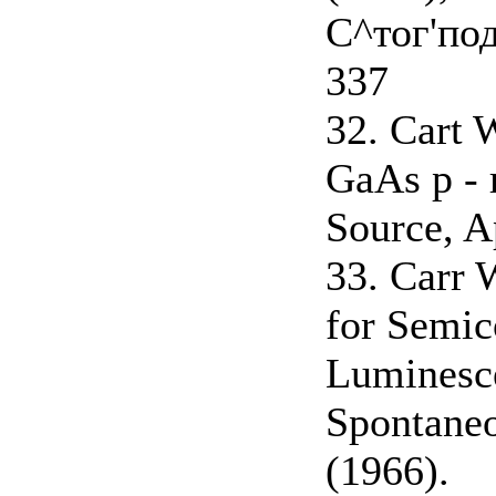
С^тог'по
337
32. Cart 
GaAs р - 
Source, Ap
33. Carr 
for Semic
Luminesce
Spontaneo
(1966).