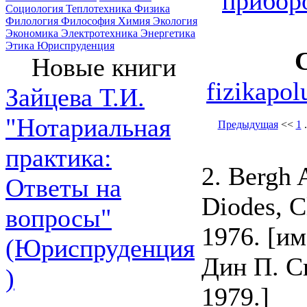
прибор
Социология
Теплотехника
Физика
Филология
Философия
Химия
Экология
Экономика
Электротехника
Энергетика
Этика
Юриспруденция
Новые книги
fizikapo
Зайцева Т.И.
"Нотариальная
Предыдущая
<<
1
.
практика:
2. Bergh 
Ответы на
Diodes, C
вопросы"
1976. [им
(Юриспруденция
Дин П. С
)
1979.]