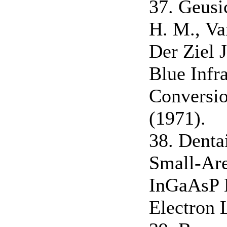
37. Geusi
H. М., Va
Der Ziel J
Blue Infr
Conversio
(1971).
38. Dentai
Small-Ar
InGaAsP L
Electron L