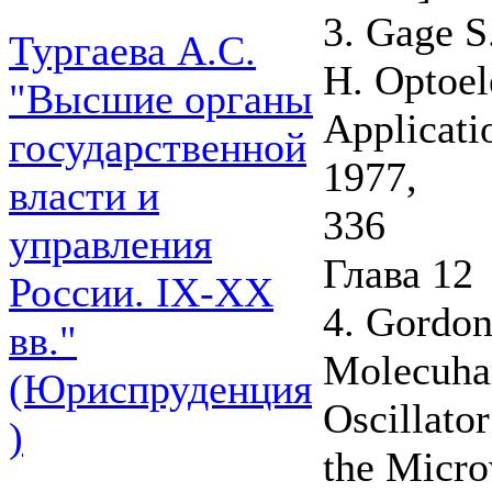
3. Gage S
Тургаева А.С.
H. Optoel
"Высшие органы
Applicati
государственной
1977,
власти и
336
управления
Глава 12
России. IХ-ХХ
4. Gordon 
вв."
Molecuha
(Юриспруденция
Oscillato
)
the Micr