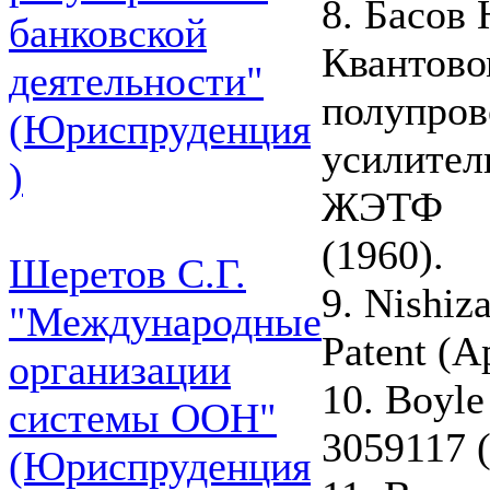
8. Басов 
банковской
Квантово
деятельности"
полупров
(Юриспруденция
усилител
)
ЖЭТФ
(1960).
Шеретов С.Г.
9. Nishiz
"Международные
Patent (A
организации
10. Boyle
системы ООН"
3059117 (
(Юриспруденция