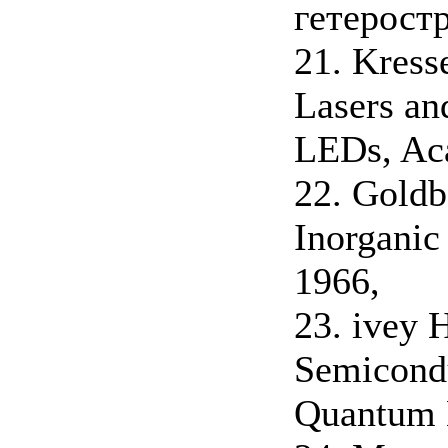
гетеростр
21. Kress
Lasers an
LEDs, Aca
22. Goldb
Inorganic
1966,
23. ivey 
Semicondu
Quantum E