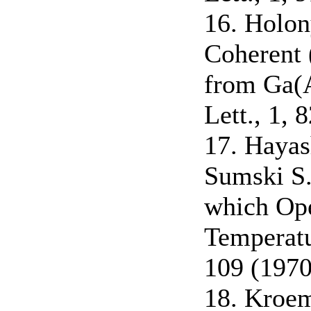
16. Holon
Coherent 
from Ga(A
Lett., 1, 
17. Hayash
Sumski S.
which Ope
Temperatu
109 (1970
18. Kroem