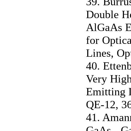
39. Burrus
Double He
AlGaAs El
for Optic
Lines, Op
40. Ettenb
Very Hig
Emitting 
QE-12, 36
41. Amann
GaAs - Ga