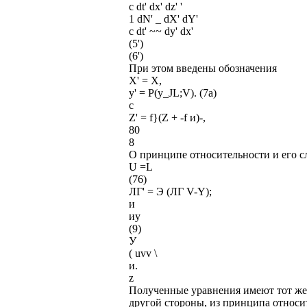
с dt' dx' dz' '
1 dN' _ dX' dY'
с dt' ~~ dy' dx'
(5')
(6')
При этом введены обозначения
Х' = Х,
y' = P(y_JL;V). (7а)
с
Z' = f}(Z + -f и)-,
80
8
О принципе относительности и его с
U =L
(76)
ЛГ' = Э (ЛГ V-Y);
и
иу
(9)
У
( uvv \
и.
z
Полученные уравнения имеют тот же в
другой стороны, из принципа относит