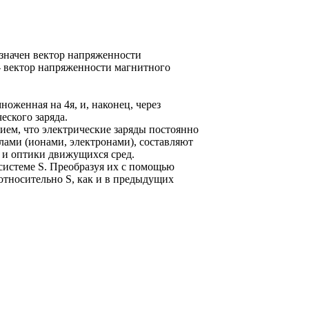
бозначен вектор напряженности
) - вектор напряженности магнитного
множенная на 4я, и, наконец, через
ческого заряда.
ием, что электрические заряды постоянно
лами (ионами, электронами), составляют
 и оптики движущихся сред.
системе S. Преобразуя их с помощью
 относительно S, как и в предыдущих