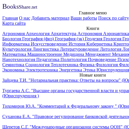
B
ooks
Share
.net
Главное меню
Главная
О нас
Добавить материал
Ваши работы
Поиск по сайту
Карта сайта
Книги
Агрономия
Археология
Архитектура
Астрономия
Аэронавтик
Биология
География (физ)
География (эк)
Геодезия
Геология
Ге
Информатика
Искусствоведение
История
Кибернетика
Крипто
Культурология
Лингвистика
Литературоведение
Литология
Ло
Математика
Машиностроение
Медицина
Менеджмент
Механи
Нанотехнология
Педагогика
Политология
Почвоведение
Псих
Семиотика
Социология
Теплотехника
Физика
Филология
Фил
Экономика
Электротехника
Энергетика
Этика
Юриспруденция
Новые книги
Зайцева Т.И. "Нотариальная практика: Ответы на вопросы" (Ю
Тургаева А.С. "Высшие органы государственной власти и упра
(Юриспруденция )
Тихомиров Ю.А. "Комментарий к Федеральному закону " (Юри
Суханова Е.А. "Правовое регулирование банковской деятельно
Шеретов С.Г. "Международные организации системы ООН" (Ю