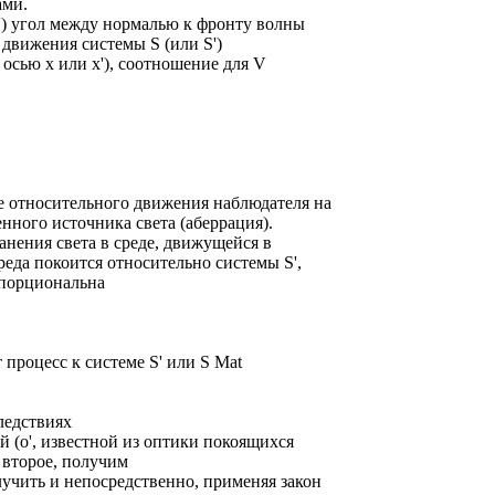
ами.
ф') угол между нормалью к фронту волны
 движения системы S (или S')
. осью х или х'), соотношение для V
е относительного движения наблюдателя на
нного источника света (аберрация).
анения света в среде, движущейся в
реда покоится относительно системы S',
опорциональна
т процесс к системе S' или S Mat
ледствиях
й (o', известной из оптики покоящихся
 второе, получим
учить и непосредственно, применяя закон