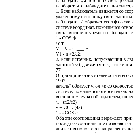
наблюдатель, а источник света (беск
наоборот, что наблюдатель покоится,
1. Если наблюдатель движется со ск
удаленному источнику света частоты v
наблюдатель" образует угол ф со ск
системе координат, покоящейся относи
света, воспринимаемого наблюдателе
1 - COS ф
/ с т
V = V -~г:___: ~ .
V1 - (г>2/с2)
2. Если источник, испускающий в дв
частотой v0, движется так, что линия
77
О принципе относительности и его с
1907 г.
датель" образует угол <р со скорост
системе, покоящейся относительно наб
воспринимаемая наблюдателем, опре
/1 _(г,2/с2)
v = v0 --. (4а)
1 - - COS ф
Оба эти соотношения выражают прин
последнее соотношение позволяет опр
движения ионов и от направления на