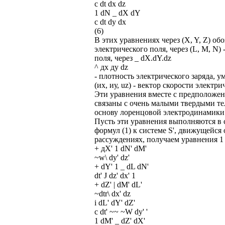
с dt dx dz
1 dN _ dX dY
с dt dy dx
(6)
В этих уравнениях через (X, Y, Z) о
электрического поля, через (L, М, N
поля, через _ dX.dY.dz
^ дх ду dz
- плотность электрического заряда, у
(их, иу, uz) - вектор скорости электри
Эти уравнения вместе с предположен
связаны с очень малыми твердыми те
основу лоренцовой электродинамики
Пусть эти уравнения выполняются в 
формул (1) к системе S', движущейся
рассуждениях, получаем уравнения 1
+ дХ' 1 dN' dM'
~w\ dy' dz'
+ dY' 1 _ dL dN'
dt' J dz' dx' 1
+ dZ' | dM' dL'
~dtr\ dx' dz
i dL' dY' dZ'
с dt' ~~ ~W dy' '
1 dM' _ dZ' dX'