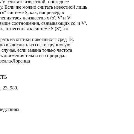
 V' считать известной, последнее
у. Если же можно считать известной лишь
ся" системе S, как, например, в
ения трех неизвестных (o', V' и V
выше соотношения, связывающих со' и V'.
ь, отнесенная к системе S (S'), то
 брать из оптики покоящихся сред 18,
жно вычислить из со, то групповую
случае, если задана только частота
ть движения тела и его природа.
свелла-Лоренца
СТЬ
, 23, 989.
ледствиях