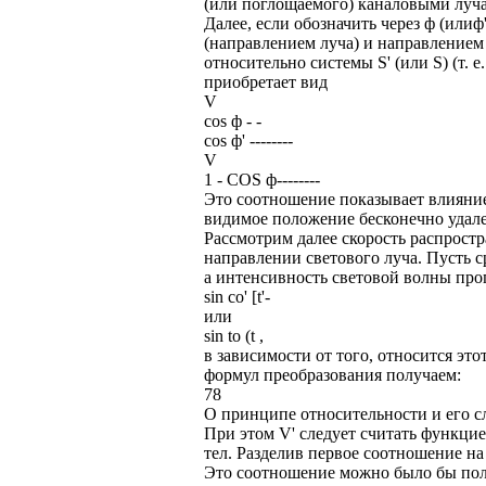
(или поглощаемого) каналовыми луч
Далее, если обозначить через ф (или
(направлением луча) и направлением
относительно системы S' (или S) (т. е
приобретает вид
V
cos ф - -
cos ф' --------
V
1 - COS ф--------
Это соотношение показывает влияни
видимое положение бесконечно удале
Рассмотрим далее скорость распростр
направлении светового луча. Пусть с
а интенсивность световой волны пр
sin со' [t'-
или
sin to (t ,
в зависимости от того, относится это
формул преобразования получаем:
78
О принципе относительности и его с
При этом V' следует считать функцие
тел. Разделив первое соотношение на
Это соотношение можно было бы пол