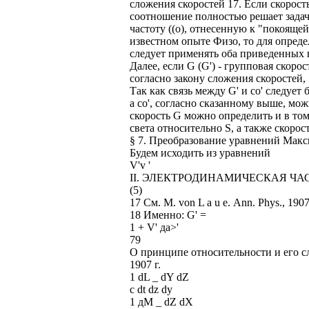
сложения скоростей 17. Если скорость
соотношение полностью решает задач
частоту ((о), отнесенную к "покоящей
известном опыте Физо, то для определ
следует применять оба приведенных 
Далее, если G (G') - групповая скорост
согласно закону сложения скоростей,
Так как связь между G' и со' следует
а со', согласно сказанному выше, мо
скорость G можно определить и в том 
света относительно S, а также скорос
§ 7. Преобразование уравнений Мак
Будем исходить из уравнений
V'v '
II. ЭЛЕКТРОДИНАМИЧЕСКАЯ ЧА
(5)
17 См. М. von L a u е. Ann. Phys., 1907
18 Именно: G' =
1 + V' да>'
79
О принципе относительности и его с
1907 г.
1 dL _ dY dZ
с dt dz dy
1 дМ _ dZ dX