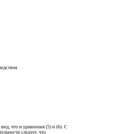
ледствия
ид, что и уравнения (5) и (6). С
ельности следует, что