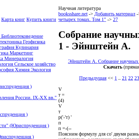
Научная литература
booksshare.net
->
Добавить материал
-
Карта книг
Купить книги
четырех томах. Том 1"
->
27
Собрание научных
а
Библиотековедение
отектоника
Геофизика
1 - Эйнштейн А.
графия
Кулинария
гика
Маркетинг
ка
Минералогия
Эйнштейн А. Собрание научных т
ология
Сельское хозяйство
Скачать
(прямая
ософия
Химия
Экология
Предыдущая
<<
1
..
21
22
2
риспруденция )
V
т =
вления России. IХ-ХХ вв."
(4)
V
т
спруденция )
р('-'т) '
п
сти" (Юриспруденция )
п =-(--
Поясним формулу для со' двумя разны
риспруденция )