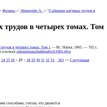
>
Физика
->
Эйнштейн А.
->
"Собрание научных трудов в
 трудов в четырех томах. Том
рудов в четырех томах. Том 1
— М.: Наука, 1965. — 702 c.
 ссылка)
:
sobranienauchnihtrudovt11965.djvu
3
24
25
26
<
27
>
28
29
30
31
32
33
..
263
>>
Следующая
ми способами, считая, что движется