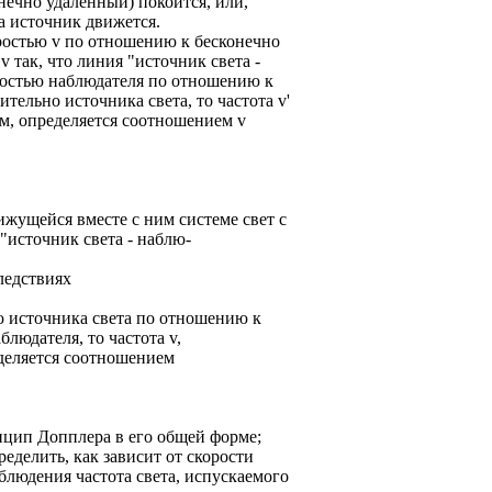
онечно удаленный) покоится, или,
 а источник движется.
оростью v по отношению к бесконечно
 так, что линия "источник света -
оростью наблюдателя по отношению к
тельно источника света, то частота v'
м, определяется соотношением v
ижущейся вместе с ним системе свет с
 "источник света - наблю-
ледствиях
ью источника света по отношению к
людателя, то частота v,
деляется соотношением
цип Допплера в его общей форме;
еделить, как зависит от скорости
блюдения частота света, испускаемого