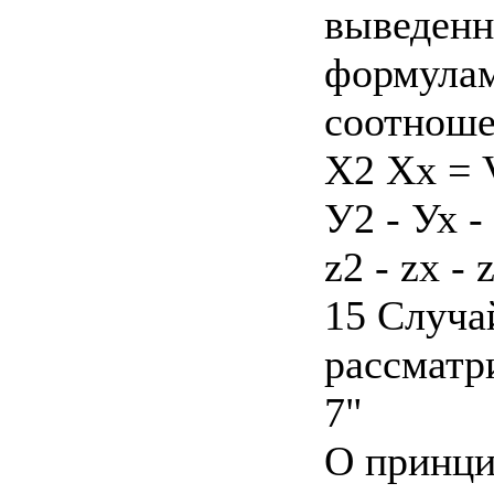
выведенн
формулам
соотнош
Х2 Хх = V
У2 - Ух -
z2 - zx - 
15 Случай
рассматр
7"
О принци