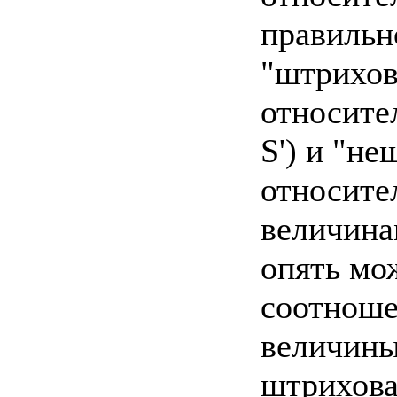
правильн
"штрихов
относите
S') и "н
относите
величина
опять мо
соотноше
величин
штрихован