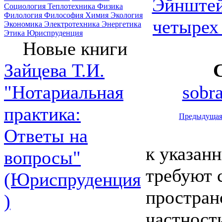
Эйнштей
Социология
Теплотехника
Физика
Филология
Философия
Химия
Экология
четырех 
Экономика
Электротехника
Энергетика
Этика
Юриспруденция
Новые книги
Зайцева Т.И.
sobr
"Нотариальная
практика:
Предыдуща
Ответы на
к указан
вопросы"
требуют 
(Юриспруденция
простран
)
частности