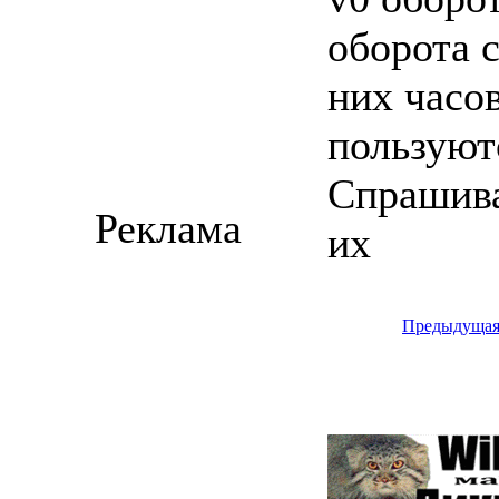
оборота 
них часо
пользуютс
Спрашива
Реклама
их
Предыдуща