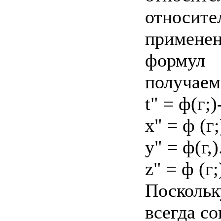
относите
применен
формул
получаем
t" = ф(г;)
х" = ф (г;
у" = ф(г,)
z" = ф (г;
Поскольк
всегда с