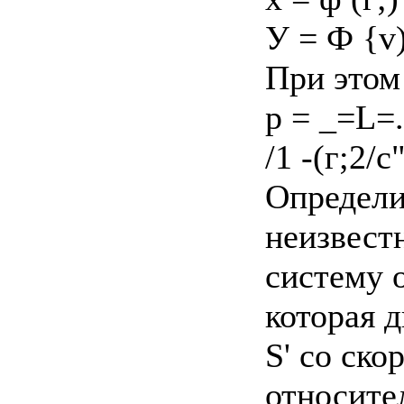
У = Ф {v)-
При этом
p = _=L=.
/1 -(г;2/с
Определи
неизвест
систему о
которая 
S' со ско
относител