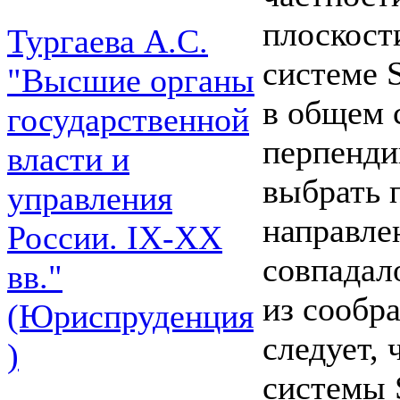
плоскост
Тургаева А.С.
системе 
"Высшие органы
в общем 
государственной
перпенди
власти и
выбрать п
управления
направле
России. IХ-ХХ
совпадал
вв."
из сообр
(Юриспруденция
следует,
)
системы S