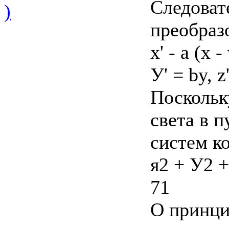
Следоват
)
преобраз
х' - а (х - 
У' = by, z
Поскольк
света в 
систем к
я2 + У2 +
71
О принци