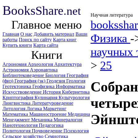
B
ooks
Share
.net
Научная литература
Главное меню
booksshar
Главная
О нас
Добавить материал
Ваши
Физика
-
работы
Поиск по сайту
Карта книг
Купить книги
Карта сайта
научных 
Книги
>
25
Агрономия
Археология
Архитектура
Астрономия
Аэронавтика
Библиотековедение
Биология
География
(физ)
География (эк)
Геодезия
Геология
Собран
Геотектоника
Геофизика
Информатика
Искусствоведение
История
Кибернетика
Криптография
Кулинария
Культурология
четырех
Лингвистика
Литературоведение
Литология
Логика
Маркетинг
Математика
Машиностроение
Медицина
Эйнште
Менеджмент
Механика
Минералогия
Нанотехнология
Педагогика
Политология
Почвоведение
Психология
Сельское хозяйство
Семиотика