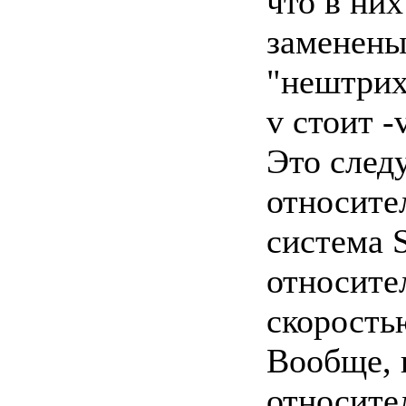
что в ни
заменен
"нештрих
v стоит -v
Это след
относител
система 
относител
скоростью
Вообще, 
относите