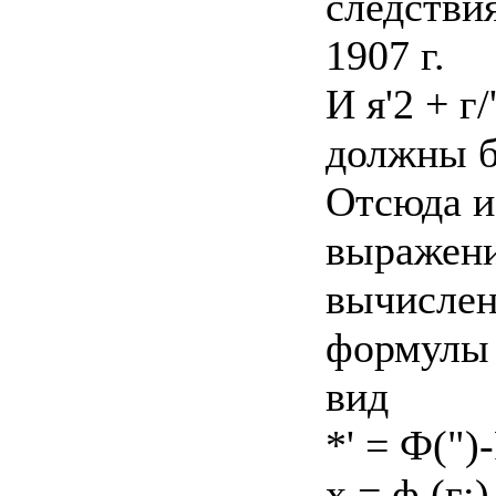
следстви
1907 г.
И я'2 + г/
должны б
Отсюда и
выражений
вычислен
формулы 
вид
*' = Ф(")-
х = ф (г;) 