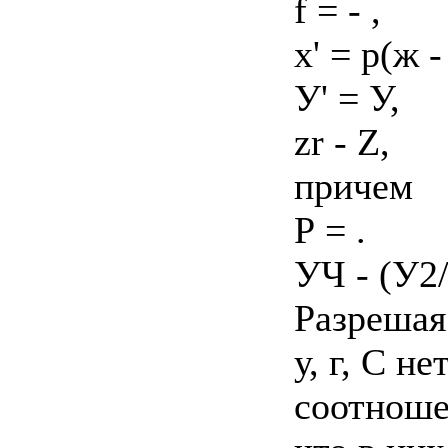
f = - ,
х' = р(ж - 
У' = У,
zr - Z,
причем
Р = .
УЧ - (У2
Разрешая
у, г, С н
соотноше