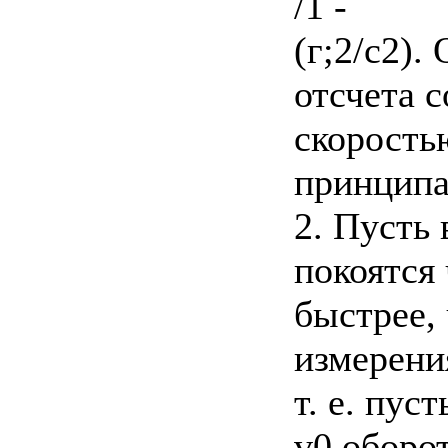
/1 -
(г;2/с2)
отсчета с
скорость
принципа
2. Пусть 
покоятся 
быстрее,
измерения
т. е. пус
v0 оборот