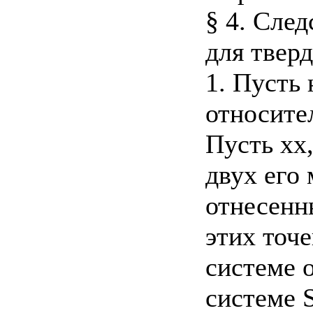
§ 4. Сле
для твер
1. Пусть 
относите
Пусть хх,
двух его 
отнесенн
этих точе
системе о
системе S