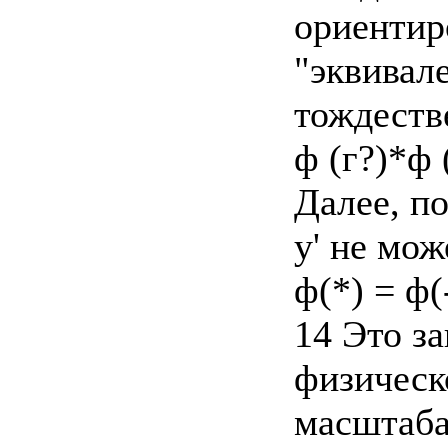
ориентир
"эквивал
тождеств
ф (г?)*ф (
Далее, п
у' не мож
ф(*) = ф(-
14 Это з
физическ
масштаба