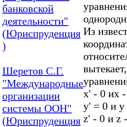
уравнени
банковской
однород
деятельности"
Из извес
(Юриспруденция
координа
)
относите
вытекает
Шеретов С.Г.
уравнени
"Международные
х' - 0 их -
организации
у' = 0 и у
системы ООН"
z' - 0 и z 
(Юриспруденция