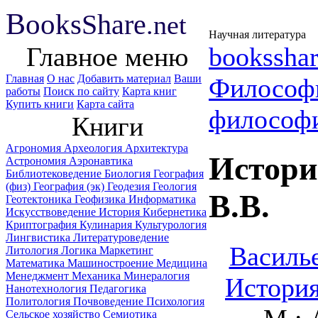
B
ooks
Share
.net
Научная литература
Главное меню
booksshar
Главная
О нас
Добавить материал
Ваши
Философ
работы
Поиск по сайту
Карта книг
Купить книги
Карта сайта
философ
Книги
Агрономия
Археология
Архитектура
Истори
Астрономия
Аэронавтика
Библиотековедение
Биология
География
(физ)
География (эк)
Геодезия
Геология
B.B.
Геотектоника
Геофизика
Информатика
Искусствоведение
История
Кибернетика
Криптография
Кулинария
Культурология
Лингвистика
Литературоведение
Василье
Литология
Логика
Маркетинг
Математика
Машиностроение
Медицина
Менеджмент
Механика
Минералогия
История
Нанотехнология
Педагогика
Политология
Почвоведение
Психология
Сельское хозяйство
Семиотика