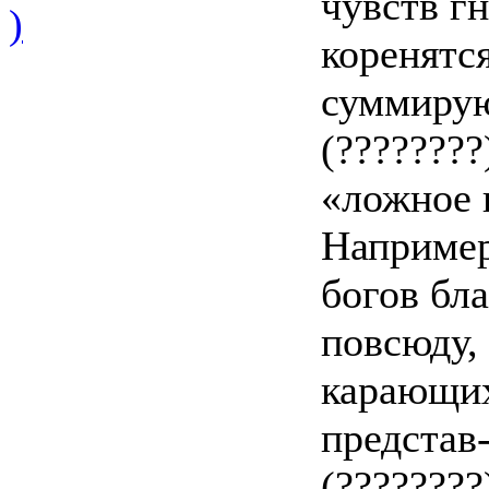
чувств г
)
коренятс
суммиру
(???????
«ложное 
Например
богов бл
повсюду,
карающих
представ
(???????