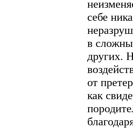
неизменя
себе ник
неразруш
в сложны
других. 
воздейст
от претер
как свид
породите
благодар