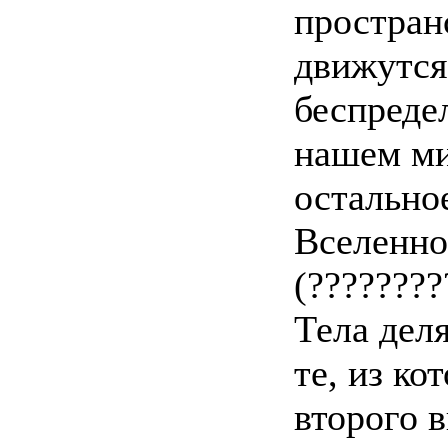
простран
движутся 
беспреде
нашем ми
остально
Вселенной
(????????
Тела деля
те, из ко
второго 