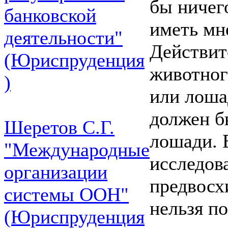
бы ничего
банковской
иметь мн
деятельности"
Действит
(Юриспруденция
животного
)
или лошад
должен б
Шеретов С.Г.
лошади. 
"Международные
исследов
организации
предвосх
системы ООН"
нельзя п
(Юриспруденция