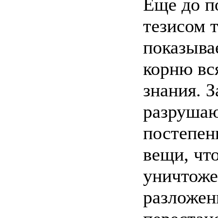
Еще до п
тезисом 
показывае
корню вс
знания. З
разрушаю
постепен
вещи, чт
уничтоже
разложен