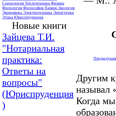
— М.: 
Социология
Теплотехника
Физика
Филология
Философия
Химия
Экология
Экономика
Электротехника
Энергетика
Этика
Юриспруденция
Новые книги
Зайцева Т.И.
"Нотариальная
практика:
Предыдуща
Ответы на
Другим к
вопросы"
называл 
(Юриспруденция
Когда мы
)
образова