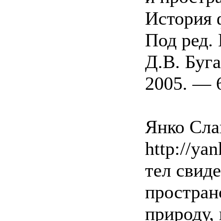
История 
Под ред. 
Д.В. Буг
2005. — 6
Янко Слав
http://yan
тел свид
пространс
природу,