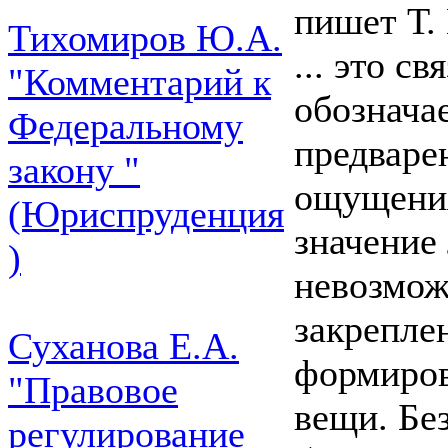
пишет Т.
Тихомиров Ю.А.
... это с
"Комментарий к
обознача
Федеральному
предваре
закону "
ощущения
(Юриспруденция
значение
)
невозмож
закрепле
Суханова Е.А.
формиров
"Правовое
вещи. Бе
регулирование