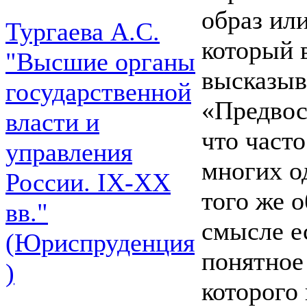
образ или
Тургаева А.С.
который в
"Высшие органы
высказыв
государственной
«Предвос
власти и
что часто
управления
многих о
России. IХ-ХХ
того же 
вв."
смысле ес
(Юриспруденция
понятное 
)
которого