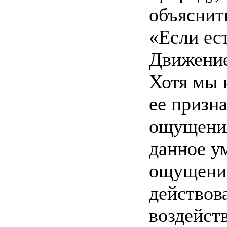
объяснит
«Если ест
Движение 
Хотя мы 
ее призн
ощущения
данное у
ощущении
действова
воздейст