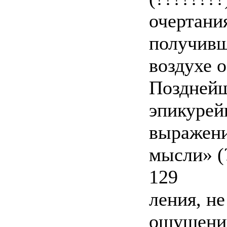
очертания
получивш
воздухе о
Поздней
эпикурей
выражени
мысли» (?
129
ления, н
ощущении