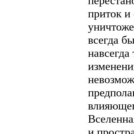
перестано
приток и 
уничтожен
всегда бы
навсегда
изменени
невозмож
предпола
влияющег
Вселенная
и простр