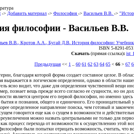
ратура
t
->
Добавить материал
->
Философия
->
Васильев B.B.
->
"Истор
ия философии - Васильев B.B.
ьев B.B., Кротов A.A., Бугай Д.В. История философии: Учебник
ISBN 5-8291-053
Скачать
(прямая ссылка)
:
ist
Предыдущая
<<
1
..
60
61
62
63
64
65
<
66
>
67
6
терии, благодаря которой форма создает составное целое. В обл
ая выражается в логическом определении, однако в области наш
ель ясно видит, что даже для определения чувственной вещи ино
мер, познает вещь прежде всего согласно ее сущности, но он до
ности является центром его первой философии, но именно здесь
бытия и познания, общего и единичного. Его проницательный ум
корее определенное направление поиска, чем готовый и закончен
сущем говорится еще как о сущем в возможности и действительно
преувеличения можно назвать центральными не только для перво
как процесс перехода от возможности к осуществлению этой воз
илософии были попытки отрицать возможность, считать, что воз