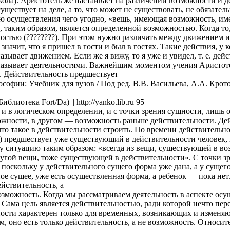
кола). Аристотель же настаивает на различении возможности и д
существует на деле, а то, что может не существовать, не обязате
 осуществления чего угодно, «вещь, имеющая возможность, имеет
 таким образом, является определенной возможностью. Когда то,
остью (????????). При этом нужно различать между движением и 
 значит, что я пришел в гости и был в гостях. Такие действия, у
азывает движением. Если же я вижу, то я уже и увидел, т. е. дей
азывает деятельностями. Важнейшим моментом учения Аристотеля
 Действительность предшествует
софии: Учебник для вузов / Под ред. В.В. Васильева, А.А. Крото
блиотека Fort/Da) || http://yanko.lib.ru 95
и в логическом определении, и с точки зрения сущности, лишь 
жности, в другом — возможность раньше действительности. Дей
что такое в действительности строить. По времени действительн
 предшествует уже существующий в действительности человек, п
у ситуацию таким образом: «всегда из вещи, существующей в во
угой вещи, тоже существующей в действительности». С точки зр
 поскольку у действительного сущего форма уже дана, а у сущего
ое сущее, уже есть осуществленная форма, а ребенок — пока нет
ействительность, а
зможность. Когда мы рассматриваем деятельность в аспекте ос
 Сама цель является действительностью, ради которой нечто пер
ости характерен только для временных, возникающих и изменяющ
, оно есть только действительность, а не возможность. Относи