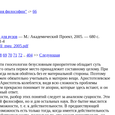
ия философии"
->
66
 для вузов
— М.: Академический Проект, 2005. — 680 c.
1-4
_fil_mgu_2005.pdf
8
69
70
71
72
..
404
>>
Следующая
асти гносеологии безусловным приоритетом обладает суть
его опыта первое место принадлежит составному целому. При
гда нельзя обойтись без ее материальной стороны. Поэтому
лжен обязательно учитывать и материю вещи. Аристотелевское
 Аристотель колеблется, видя всю сложность проблемы
 прекрасно понимает те апории, которые здесь встают, и он
ный ответ.
сти, разбор этих понятий следует за анализом сущности. Эти
й философии, но и для остальных наук. Все бытие мыслится
можности, т. е. к действительности. В предшествующей
можность есть только тогда, когда имеется действительность