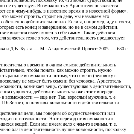
ействительности, поскольку то, что может существовать, не
льно не существует. Возможность у Аристотеля не является
 ее к чему-нибудь, в известное время и в известной форме».
 что может строить, строит на деле, мы называем это
собственно действительностью. Если я, например, иду в гости,
 которых есть конец и завершение, но не в самом действии,
ствие видения имеет конец в себе самом. Такие действия
 является тезис о том, что действительность предшествует
ва и Д.В. Бугая. — М.: Академический Проект: 2005. — 680 с.
относительно времени в одном смысле действительность
ствительно, чтобы понять, как можно строить, нужно
ость раньше возможности потому, что семени (человеку в
оскольку не может быть семени без человека. Аристотель
зможности, возникает вещь, существующая в действительности,
ения сущности, действительность также стоит впереди
 в возможности — еще нет. Так, взрослый мужчина, т. е.
. 116 Значит, в понятиях возможности и действительности
уществления цели, мы говорим об осуществленности или
еходит от возможности. Этот переход от возможности к
ихся вещей. Если мы имеем дело с чем-то вечным, т. е.
тельно блага действительность лучше возможности, поскольку