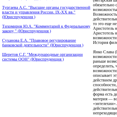
(мегарская ш
обязательно 
Тургаева А.С. "Высшие органы государственной
возможностью
власти и управления России. IХ-ХХ вв."
Возможность,
(Юриспруденция )
действительн
то это еще не
Тихомиров Ю.А. "Комментарий к Федеральному
Аристотель н
закону " (Юриспруденция )
Аристотель н
возможности.
Суханова Е.А. "Правовое регулирование
История фило
банковской деятельности" (Юриспруденция )
Янко Слава (Би
Шеретов С.Г. "Международные организации
возможности 
системы ООН" (Юриспруденция )
раньше возмо
определить, 
возможности)
описывает эт
действием др
способности,
действительн
форма есть д
материя — во
«энтелехии».
действительн
непреходящим