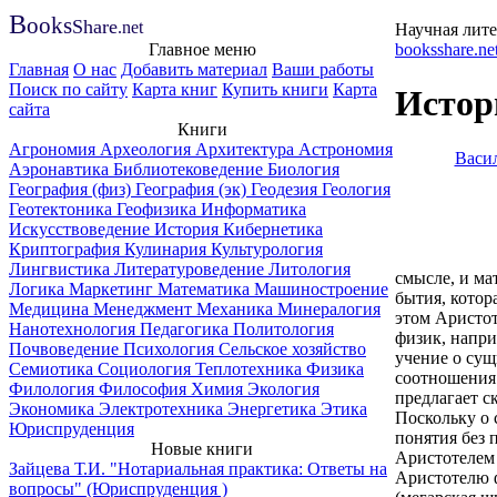
B
ooks
Share
.net
Научная лите
Главное меню
booksshare.ne
Главная
О нас
Добавить материал
Ваши работы
Поиск по сайту
Карта книг
Купить книги
Карта
Истор
сайта
Книги
Агрономия
Археология
Архитектура
Астрономия
Васил
Аэронавтика
Библиотековедение
Биология
География (физ)
География (эк)
Геодезия
Геология
Геотектоника
Геофизика
Информатика
Искусствоведение
История
Кибернетика
Криптография
Кулинария
Культурология
Лингвистика
Литературоведение
Литология
смысле, и ма
Логика
Маркетинг
Математика
Машиностроение
бытия, котор
Медицина
Менеджмент
Механика
Минералогия
этом Аристот
Нанотехнология
Педагогика
Политология
физик, напри
Почвоведение
Психология
Сельское хозяйство
учение о сущ
Семиотика
Социология
Теплотехника
Физика
соотношения 
Филология
Философия
Химия
Экология
предлагает с
Экономика
Электротехника
Энергетика
Этика
Поскольку о 
Юриспруденция
понятия без 
Новые книги
Аристотелем 
Зайцева Т.И. "Нотариальная практика: Ответы на
Аристотелю ф
вопросы" (Юриспруденция )