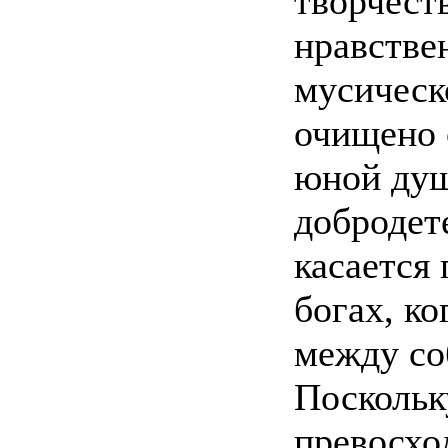
творчест
нравстве
мусическ
очищено о
юной душ
добродет
касается
богах, к
между соб
Поскольк
превосхо