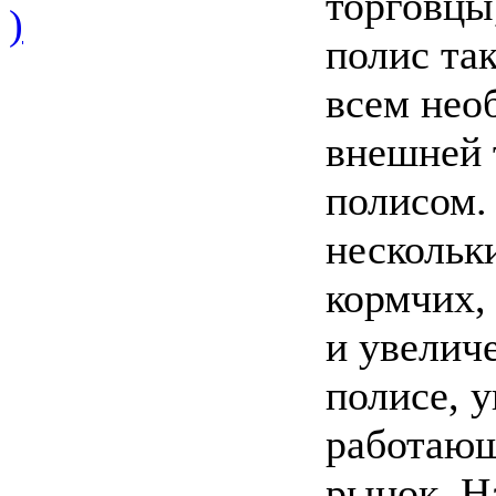
торговцы
)
полис та
всем нео
внешней 
полисом.
нескольк
кормчих, 
и увелич
полисе, 
работающ
рынок. Н