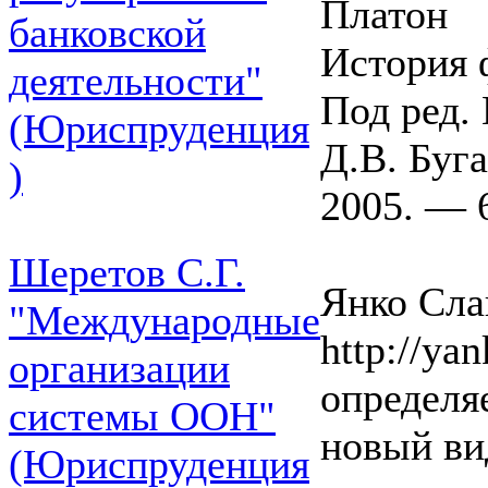
Платон
банковской
История 
деятельности"
Под ред. 
(Юриспруденция
Д.В. Буг
)
2005. — 6
Шеретов С.Г.
Янко Слав
"Международные
http://yan
организации
определя
системы ООН"
новый ви
(Юриспруденция