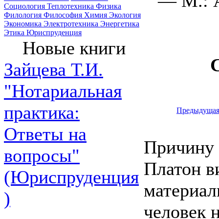
— М.: 
Социология
Теплотехника
Физика
Филология
Философия
Химия
Экология
Экономика
Электротехника
Энергетика
Этика
Юриспруденция
Новые книги
Зайцева Т.И.
"Нотариальная
практика:
Предыдуща
Ответы на
Причину 
вопросы"
Платон в
(Юриспруденция
материал
)
человек 