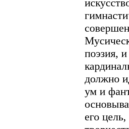
искусств
гимнасти
совершен
Мусическ
поэзия, 
кардинал
должно и
ум и фан
основыва
его цель,