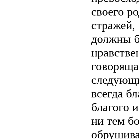
своего р
стражей,
должны б
нравстве
говоряща
следующи
всегда бл
благого и
ни тем б
обрушива