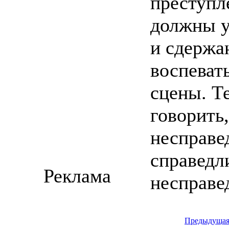
преступл
должны у
и сдержан
воспеват
сцены. Т
говорить,
несправе
справедл
Реклама
несправе
Предыдуща