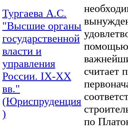
необходи
Тургаева А.С.
вынужден
"Высшие органы
удовлетв
государственной
помощью 
власти и
важнейши
управления
считает 
России. IХ-ХХ
первонач
вв."
соответс
(Юриспруденция
строитель
)
по Плато