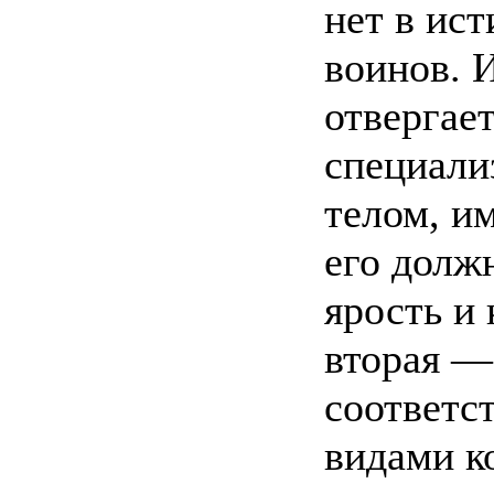
нет в ис
воинов. 
отвергае
специали
телом, и
его долж
ярость и 
вторая —
соответс
видами к