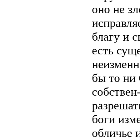
оно не зл
исправляе
благу и 
есть сущ
неизменн
бы то ни
собствен-
разрешать
боги изм
обличье 