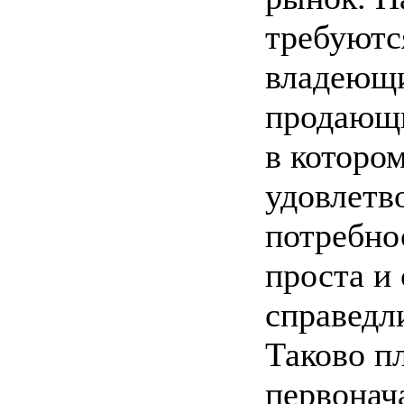
требуютс
владеющи
продающи
в котором
удовлетв
потребно
проста и
справедл
Таково п
первонач