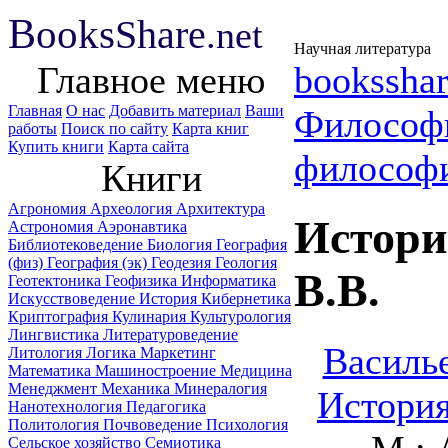
B
ooks
Share
.net
Научная литература
Главное меню
booksshar
Главная
О нас
Добавить материал
Ваши
Философ
работы
Поиск по сайту
Карта книг
Купить книги
Карта сайта
философ
Книги
Агрономия
Археология
Архитектура
Истори
Астрономия
Аэронавтика
Библиотековедение
Биология
География
(физ)
География (эк)
Геодезия
Геология
B.B.
Геотектоника
Геофизика
Информатика
Искусствоведение
История
Кибернетика
Криптография
Кулинария
Культурология
Лингвистика
Литературоведение
Василье
Литология
Логика
Маркетинг
Математика
Машиностроение
Медицина
Менеджмент
Механика
Минералогия
История
Нанотехнология
Педагогика
Политология
Почвоведение
Психология
Сельское хозяйство
Семиотика