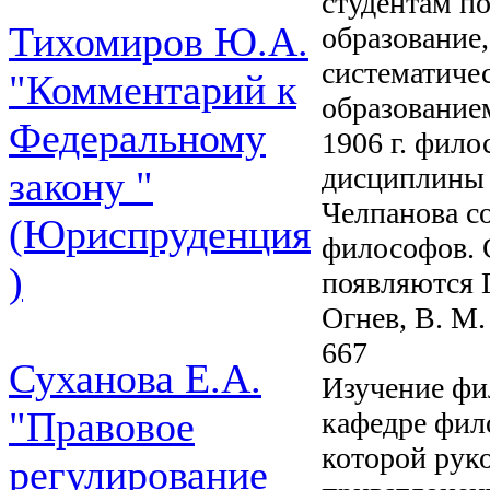
студентам п
Тихомиров Ю.А.
образование,
систематиче
"Комментарий к
образование
Федеральному
1906 г. фил
дисциплины 
закону "
Челпанова со
(Юриспруденция
философов. 
)
появляются Г
Огнев, В. М
667
Суханова Е.А.
Изучение фи
"Правовое
кафедре фил
которой руко
регулирование