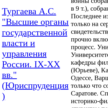
войны собра
в 9 т.), собр
Тургаева А.С.
Последнее из
"Высшие органы
только на се
государственной
свидетельств
прочно вклю
власти и
процесс. Уни
управления
Университет
кафедры фил
России. IХ-ХХ
(Юрьеве), Ка
вв."
Одессе, Варш
(Юриспруденция
только что 
Саратове. С
)
историко-фи