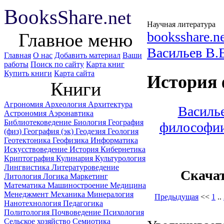
B
ooks
Share
.net
Научная литература
booksshare.n
Главное меню
Васильев B.
Главная
О нас
Добавить материал
Ваши
работы
Поиск по сайту
Карта книг
Купить книги
Карта сайта
История 
Книги
Агрономия
Археология
Архитектура
Василье
Астрономия
Аэронавтика
Библиотековедение
Биология
География
философии
(физ)
География (эк)
Геодезия
Геология
Геотектоника
Геофизика
Информатика
Искусствоведение
История
Кибернетика
Криптография
Кулинария
Культурология
Лингвистика
Литературоведение
Скача
Литология
Логика
Маркетинг
Математика
Машиностроение
Медицина
Менеджмент
Механика
Минералогия
Предыдущая
<<
1
..
Нанотехнология
Педагогика
Политология
Почвоведение
Психология
Сельское хозяйство
Семиотика