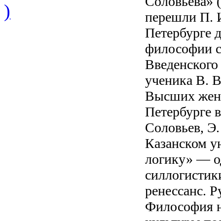
Соловьева» 
)
перешли П. И
Петербурге 
философии с
Введенского 
ученика В. В
Высших женс
Петербурге в
Соловьев, Э.
Казанском у
логику» — о
силлогистик
ренессанс. 
Философия н