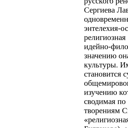
русского рен
Сергиева Лав
одновременн
энтелехия-о
религиозная
идейно-фило
значению он
культуры. И
становится 
общемировог
изучению кот
сводимая по
творениям Св
«религиозная