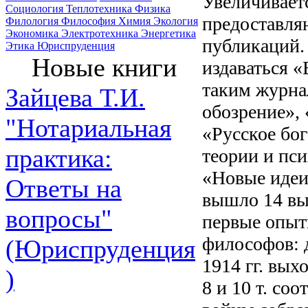
Увеличивает
Социология
Теплотехника
Физика
предоставля
Филология
Философия
Химия
Экология
Экономика
Электротехника
Энергетика
публикаций.
Этика
Юриспруденция
Новые книги
издаваться 
таким журна
Зайцева Т.И.
обозрение»,
"Нотариальная
«Русское бо
практика:
теории и пси
«Новые идеи
Ответы на
вышло 14 вы
вопросы"
первые опыт
философов: 
(Юриспруденция
1914 гг. вых
)
8 и 10 т. со