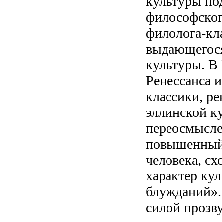
культуры по
философского
филолога-кла
выдающегося
культуры. В 
Ренессанса 
классики, ре
эллинской к
переосмысле
повышенный
человека, с
характер ку
блужданий».
силой прозву