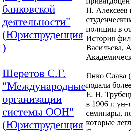
приватдоцент
банковской
H. Алексеев 
студенческим
деятельности"
полиции в о
(Юриспруденция
История фило
)
Васильева, А
Академическ
Шеретов С.Г.
Янко Слава (Б
"Международные
подали более
E. H. Трубе
организации
в 1906 г. ун
системы ООН"
семинары, п
которые лег
(Юриспруденция