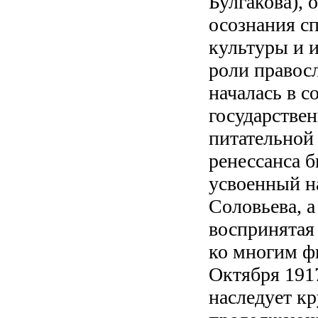
Булгакова), 
осознания с
культуры и 
роли правосл
началась в 
государстве
питательной
ренессанса 
усвоенный на
Соловьева, 
воспринятая
ко многим ф
Октября 191
наследует к