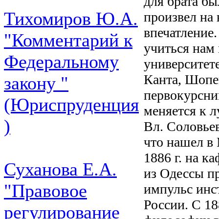
для брата бы
Тихомиров Ю.А.
произвел на
впечатление
"Комментарий к
учиться нам 
Федеральному
университет
Канта, Шопе
закону "
первокурсни
(Юриспруденция
меняется к 
)
Вл. Соловьев
что нашел в
1886 г. на 
Суханова Е.А.
из Одессы п
"Правовое
импульс инс
России. С 18
регулирование