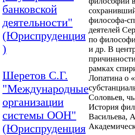
философии в
банковской
сохранивший 
философа-сп
деятельности"
деятелей Се
(Юриспруденция
по философии
)
и др. В цен
причинности
рамках спир
Шеретов С.Г.
Лопатина о 
"Международные
субстанциал
Соловьев, чь
организации
История фило
системы ООН"
Васильева, А
Академическ
(Юриспруденция