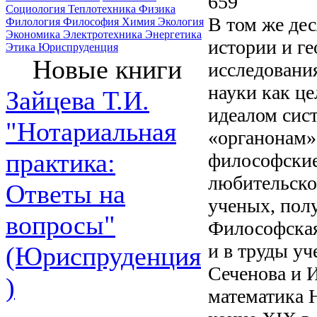
659
Социология
Теплотехника
Физика
В том же дес
Филология
Философия
Химия
Экология
Экономика
Электротехника
Энергетика
истории и г
Этика
Юриспруденция
Новые книги
исследовани
науки как це
Зайцева Т.И.
идеалом сис
"Нотариальная
«органонам»
практика:
философские
любительско
Ответы на
ученых, пол
вопросы"
Философская
и в труды уч
(Юриспруденция
Сеченова и И
)
математика Н