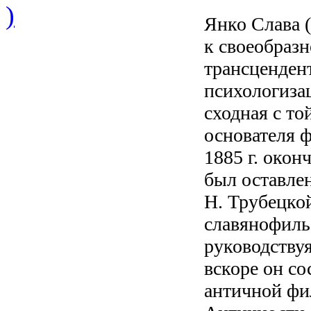
)
Янко Слава (Б
к своеобраз
трансценден
психологизац
сходная с то
основателя 
1885 г. око
был оставле
Н. Трубецкой
славянофиль
руководствуя
вскоре он со
античной фи