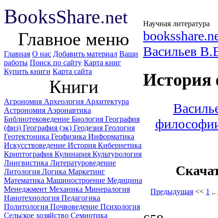
B
ooks
Share
.net
Научная литература
booksshare.n
Главное меню
Васильев B.
Главная
О нас
Добавить материал
Ваши
работы
Поиск по сайту
Карта книг
Купить книги
Карта сайта
История 
Книги
Агрономия
Археология
Архитектура
Василье
Астрономия
Аэронавтика
Библиотековедение
Биология
География
философии
(физ)
География (эк)
Геодезия
Геология
Геотектоника
Геофизика
Информатика
Искусствоведение
История
Кибернетика
Криптография
Кулинария
Культурология
Лингвистика
Литературоведение
Скача
Литология
Логика
Маркетинг
Математика
Машиностроение
Медицина
Менеджмент
Механика
Минералогия
Предыдущая
<<
1
..
Нанотехнология
Педагогика
Политология
Почвоведение
Психология
Сельское хозяйство
Семиотика