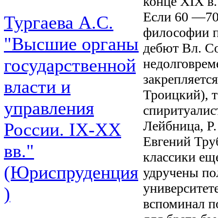
конце XIX в.
Если 60 —70-
Тургаева А.С.
философии п
"Высшие органы
дебют Вл. С
государственной
недолговрем
закрепляетс
власти и
Троицкий), т
управления
спиритуалист
Лейбница, Р.
России. IХ-ХХ
Евгений Тру
вв."
классики ещ
(Юриспруденция
удручены по
университете
)
вспоминал п