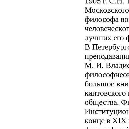
1905 г. C.H
Московского
философа во
человеческог
лучших его 
В Петербург
преподавани
М. И. Владис
философнеок
большое вни
кантовского
общества. Ф
Институцион
конце в XIX 