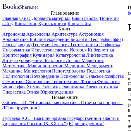
B
ooks
Share
.net
Н
Главное меню
b
Главная
О нас
Добавить материал
Ваши работы
Поиск по
сайту
Карта книг
Купить книги
Карта сайта
Книги
Агрономия
Археология
Архитектура
Астрономия
Аэронавтика
Библиотековедение
Биология
География (физ)
География (эк)
Геодезия
Геология
Геотектоника
Геофизика
Информатика
Искусствоведение
История
Кибернетика
Криптография
Кулинария
Культурология
Лингвистика
Литературоведение
Литология
Логика
Маркетинг
Математика
Машиностроение
Медицина
Менеджмент
Механика
Минералогия
Нанотехнология
Педагогика
С
Политология
Почвоведение
Психология
Сельское хозяйство
и
Семиотика
Социология
Теплотехника
Физика
Филология
С
Философия
Химия
Экология
Экономика
Электротехника
в
Энергетика
Этика
Юриспруденция
1
Новые книги
«
Зайцева Т.И. "Нотариальная практика: Ответы на вопросы"
(
(Юриспруденция )
в
в
Тургаева А.С. "Высшие органы государственной власти и
ч
управления России. IХ-ХХ вв." (Юриспруденция )
д