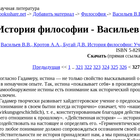
аучная литература
ooksshare.net
->
Добавить материал
->
Философия
->
Васильев B.
История философии - Васильев 
Васильев B.B., Кротов A.A., Бугай Д.В. История философии: Уч
ISBN 5-829
Скачать
(прямая ссылка
Предыдущая
<<
1
..
321
322
323
324
325
326
<
327
огласно Гадамеру, истина — не только свойство высказываний о
 в ненаучном опыте. Так, истина «показывает себя» в произведе
амообнаружение истины есть понимание как исторический проце
ключен.
Гадамер творчески развивает хайдеггеровское учение о предпос
понимание в своем бытии всегда исторично» означает, что «наш
wirkungsgeschichtlich), т. е., конституированным благодаря дейс
 его отношении к прошлому». «Действенная история» — история,
оздействовать на настоящее и определять его. «Герменевтическ
то любое понимание должно сопровождаться осознанием своей о
ействительности не история принадлежит нам, а мы принадлежи