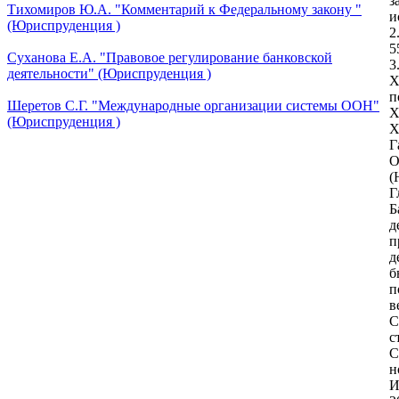
з
Тихомиров Ю.А. "Комментарий к Федеральному закону "
и
(Юриспруденция )
2
5
Суханова Е.А. "Правовое регулирование банковской
3
деятельности" (Юриспруденция )
Х
п
Шеретов С.Г. "Международные организации системы ООН"
Х
(Юриспруденция )
Х
Г
O
(
Г
Б
д
п
д
б
п
в
С
с
С
н
И