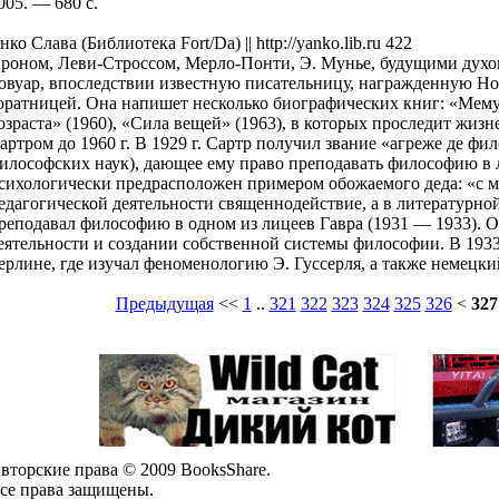
005. — 680 с.
нко Слава (Библиотека Fort/Da) || http://yanko.lib.ru 422
роном, Леви-Строссом, Мерло-Понти, Э. Мунье, будущими духо
овуар, впоследствии известную писательницу, награжденную Н
оратницей. Она напишет несколько биографических книг: «Мему
озраста» (1960), «Сила вещей» (1963), в которых проследит жи
артром до 1960 г. В 1929 г. Сартр получил звание «агреже де ф
илософских наук), дающее ему право преподавать философию в л
сихологически предрасположен примером обожаемого деда: «с мл
едагогической деятельности священнодействие, а в литературно
реподавал философию в одном из лицеев Гавра (1931 — 1933). О
еятельности и создании собственной системы философии. В 1933
ерлине, где изучал феноменологию Э. Гуссерля, а также немецк
Предыдущая
<<
1
..
321
322
323
324
325
326
<
327
вторские права © 2009 BooksShare.
се права защищены.