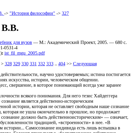
B.
->
"История философии"
->
327
B.B.
ебник для вузов
— М.: Академический Проект, 2005. — 680 c.
1-0531-4
)
:
ist_fil_mgu_2005.pdf
>
328
329
330
331
332
333
..
404
>>
Следующая
 действительности, научно удостоверяемых; истина постигается
ниях искусства, истории, человеческом общении.
сс, свершение, в которое понимающий всегда уже заранее
ылочности всякого понимания. Для него тезис Хайдеггера
е сознание является действенно-историческим
твенной истории, которая не оставляет свободным наше сознание
 которая не ушла окончательно в прошлое, но продолжает
ое сознание должно быть действенноисторическим» — означает,
бусловленности традицией, «встроенности» в нее. «В
м истории... Самосознание индивида есть лишь вспышка в