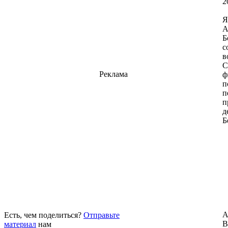
2
Я
А
Б
с
в
С
Реклама
ф
п
п
п
д
Б
А
Есть, чем поделиться?
Отправьте
В
материал
нам