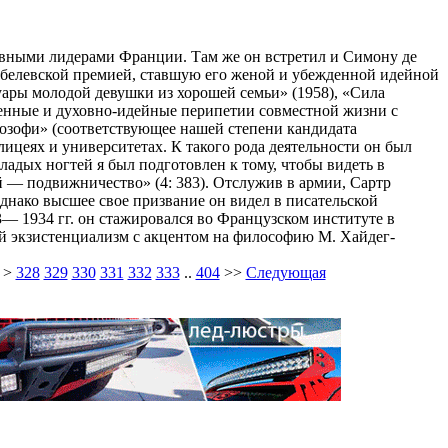
вными лидерами Франции. Там же он встретил и Симону де
обелевской премией, ставшую его женой и убежденной идейной
ары молодой девушки из хорошей семьи» (1958), «Сила
зненные и духовно-идейные перипетии совместной жизни с
илозофи» (соответствующее нашей степени кандидата
ицеях и университетах. К такого рода деятельности он был
адых ногтей я был подготовлен к тому, чтобы видеть в
й — подвижничество» (4: 383). Отслужив в армии, Сартр
днако высшее свое призвание он видел в писательской
— 1934 гг. он стажировался во Французском институте в
ий экзистенциализм с акцентом на философию М. Хайдег-
>
328
329
330
331
332
333
..
404
>>
Следующая