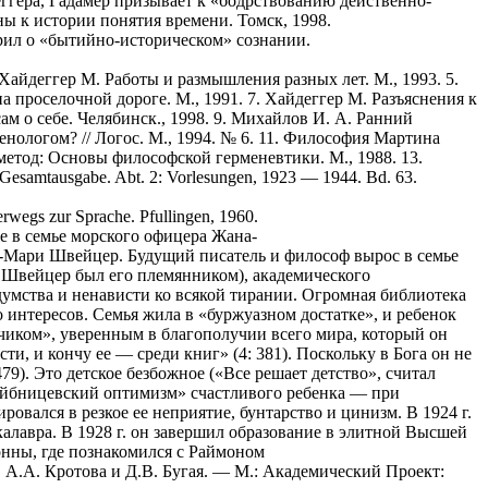
ггера, Гадамер призывает к «бодрствованию действенно-
ны к истории понятия времени. Томск, 1998.
орил о «бытийно-историческом» сознании.
. Хайдеггер М. Работы и размышления разных лет. М., 1993. 5.
на проселочной дороге. М., 1991. 7. Хайдеггер М. Разъяснения к
ам о себе. Челябинск., 1998. 9. Михайлов И. А. Ранний
енологом? // Логос. М., 1994. № 6. 11. Философия Мартина
и метод: Основы философской герменевтики. М., 1988. 13.
Gesamtausgabe. Abt. 2: Vorlesungen, 1923 — 1944. Bd. 63.
erwegs zur Sprache. Pfullingen, 1960.
е в семье морского офицера Жана-
нн-Мари Швейцер. Будущий писатель и философ вырос в семье
Швейцер был его племянником), академического
думства и ненависти ко всякой тирании. Огромная библиотека
 интересов. Семья жила в «буржуазном достатке», и ребенок
чиком», уверенным в благополучии всего мира, который он
сти, и кончу ее — среди книг» (4: 381). Поскольку в Бога он не
479). Это детское безбожное («Все решает детство», считал
лейбницевский оптимизм» счастливого ребенка — при
вался в резкое ее неприятие, бунтарство и цинизм. В 1924 г.
алавра. В 1928 г. он завершил образование в элитной Высшей
нны, где познакомился с Раймоном
, А.А. Кротова и Д.В. Бугая. — М.: Академический Проект: