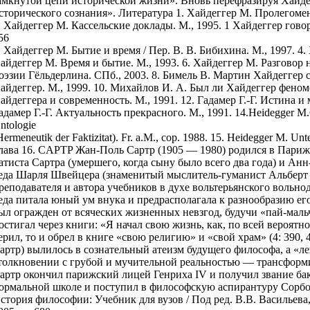
амкнутой цепи исторической жизни». Вновь перефразируя Хайде
сторического сознания». Литература 1. Хайдеггер М. Пролегоме
. Хайдеггер М. Кассельские доклады. М., 1995. 1 Хайдеггер гов
56
. Хайдеггер М. Бытие и время / Пер. В. В. Бибихина. М., 1997. 4
айдеггер М. Время и бытие. М., 1993. 6. Хайдеггер М. Разговор 
оэзии Гёльдерлина. СПб., 2003. 8. Бимель В. Мартин Хайдеггер с
айдеггер. М., 1999. 10. Михайлов И. А. Был ли Хайдеггер феном
айдеггера и современность. M., 1991. 12. Гадамер Г.-Г. Истина 
адамер Г.-Г. Актуальность прекрасного. М., 1991. 14.Heidegger M.
ntologie
Hermeneutik der Faktizitat). Fr. a.M., cop. 1988. 15. Heidegger M. Unt
лава 16. CAPТP Жан-Поль Сартр (1905 — 1980) родился в Париж
атиста Сартра (умершего, когда сыну было всего два года) и А
еда Шарля Швейцера (знаменитый мыслитель-гуманист Альберт 
реподавателя и автора учебников в духе вольтерьянского вольно
еда питала юный ум внука и предрасполагала к разнообразию его
ыл огражден от всяческих жизненных невзгод, будучи «пай-маль
остигал через книги: «Я начал свою жизнь, как, по всей вероятно
ерил, то и обрел в книге «свою религию» и «свой храм» (4: 390, 
артр) вылилось в сознательный атеизм будущего философа, а «
толкновении с грубой и мучительной реальностью — трансформиро
артр окончил парижский лицей Генриха IV и получил звание бак
ормальной школе и поступил в философскую аспирантуру Сорбо
стория философии: Учебник для вузов / Под ред. В.В. Васильева