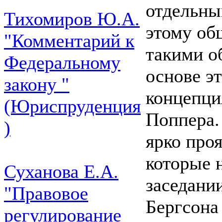
отдельны
Тихомиров Ю.А.
этому об
"Комментарий к
такими о
Федеральному
основе э
закону "
концепци
(Юриспруденция
Поппера.
)
ярко проя
которые 
Суханова Е.А.
заседани
"Правовое
Бергсона
регулирование