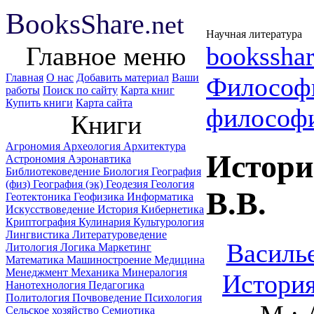
B
ooks
Share
.net
Научная литература
Главное меню
booksshar
Главная
О нас
Добавить материал
Ваши
Философ
работы
Поиск по сайту
Карта книг
Купить книги
Карта сайта
философ
Книги
Агрономия
Археология
Архитектура
Истори
Астрономия
Аэронавтика
Библиотековедение
Биология
География
(физ)
География (эк)
Геодезия
Геология
B.B.
Геотектоника
Геофизика
Информатика
Искусствоведение
История
Кибернетика
Криптография
Кулинария
Культурология
Лингвистика
Литературоведение
Василье
Литология
Логика
Маркетинг
Математика
Машиностроение
Медицина
Менеджмент
Механика
Минералогия
История
Нанотехнология
Педагогика
Политология
Почвоведение
Психология
Сельское хозяйство
Семиотика