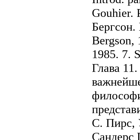
Gouhier. 
Бергсон. 
Bergson, 
1985. 7. 
Глава 1
важнейше
философи
представ
С. Пирс,
Сандерс 