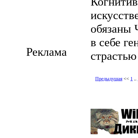
Когнитив
искусств
обязаны 
в себе г
Реклама
страстью
Предыдущая
<<
1
..