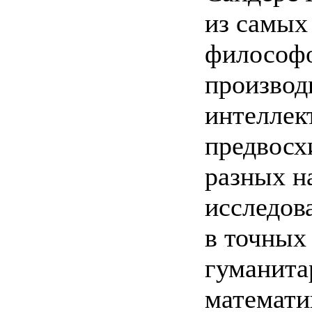
из самых
философо
производ
интеллек
предвосх
разных н
исследов
в точных 
гуманита
математи