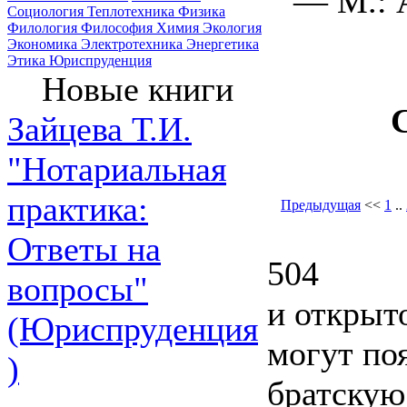
— М.: 
Социология
Теплотехника
Физика
Филология
Философия
Химия
Экология
Экономика
Электротехника
Энергетика
Этика
Юриспруденция
Новые книги
Зайцева Т.И.
"Нотариальная
практика:
Предыдущая
<<
1
..
Ответы на
504
вопросы"
и открыт
(Юриспруденция
могут по
)
братскую