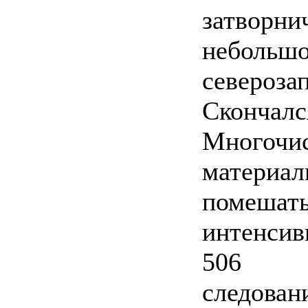
затворни
небольшо
североза
Скончался
Многочис
материал
помешать
интенсив
506
следован