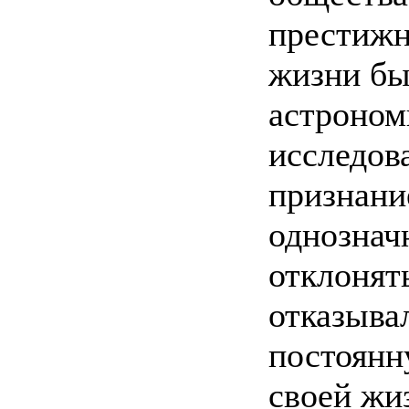
престижн
жизни бы
астроном
исследов
признани
однознач
отклонять
отказыва
постоянн
своей жи