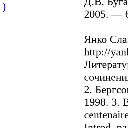
Д.В. Буг
)
2005. — 6
Янко Слав
http://yan
Литерату
сочинений
2. Бергс
1998. 3. 
centenaire
Introd. pa