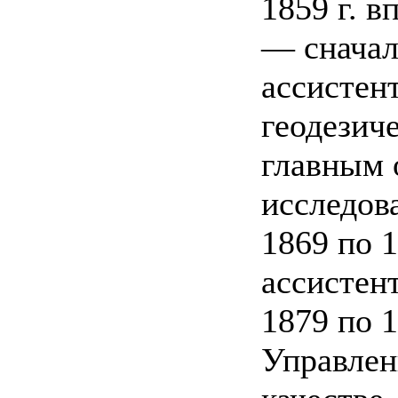
1859 г. в
— сначал
ассистен
геодезич
главным 
исследов
1869 по 
ассистен
1879 по 1
Управлен