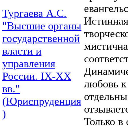
евангель
Тургаева А.С.
Истинная
"Высшие органы
творческ
государственной
мистична
власти и
соответс
управления
Динамиче
России. IХ-ХХ
любовь к
вв."
отдельны
(Юриспруденция
отзывает
)
Только в