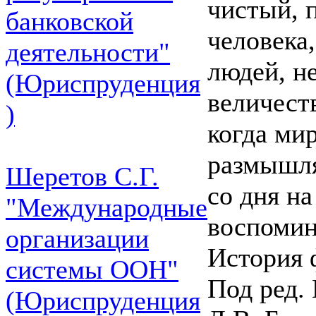
чистый, 
банковской
человека
деятельности"
людей, н
(Юриспруденция
величест
)
когда ми
размышля
Шеретов С.Г.
со дня на
"Международные
воспомина
организации
История 
системы ООН"
Под ред. 
(Юриспруденция