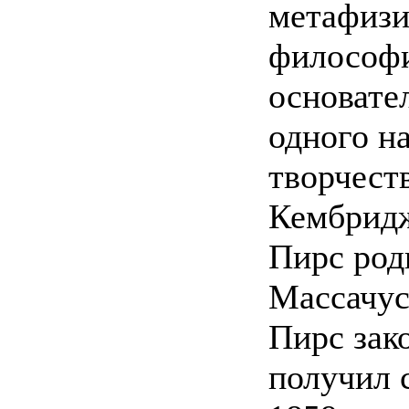
метафизи
философи
основате
одного н
творчеств
Кембридж
Пирс род
Массачус
Пирс зако
получил 