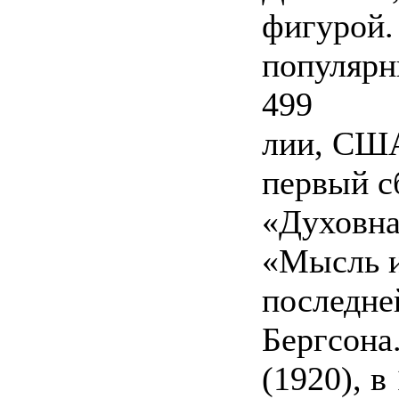
фигурой.
популярн
499
лии, США
первый с
«Духовна
«Мысль и
последне
Бергсона
(1920), в