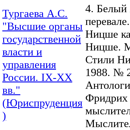
4. Белый 
Тургаева А.С.
перевале.
"Высшие органы
Ницше ка
государственной
Ницше. М
власти и
Стили Ни
управления
1988. № 2
России. IХ-ХХ
Антология
вв."
Фридрих 
(Юриспруденция
мыслител
)
Мыслител