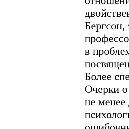
отношени
двойстве
Бергсон, 
профессо
в пробле
посвящен
Более сп
Очерки о
не менее
психолог
ошибочны