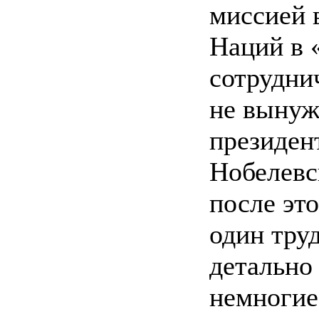
миссией 
Наций в 
сотруднич
не вынуж
президент
Нобелевс
после эт
один тру
детально
немногие