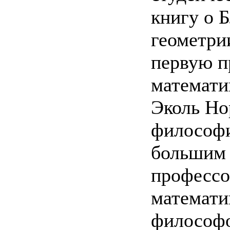
книгу о 
геометри
первую 
математик
Эколь Но
философи
большим 
профессо
математи
философо