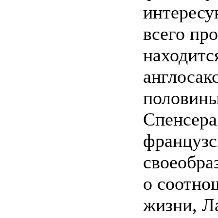
интересу
всего пр
находитс
англосак
половины 
Спенсера
французс
своеобра
о соотно
жизни, Л