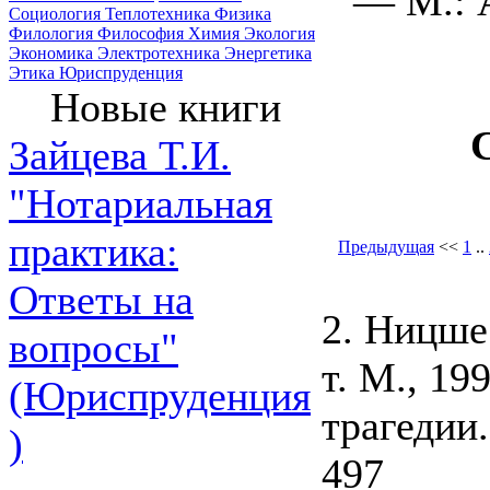
— М.: 
Социология
Теплотехника
Физика
Филология
Философия
Химия
Экология
Экономика
Электротехника
Энергетика
Этика
Юриспруденция
Новые книги
Зайцева Т.И.
"Нотариальная
практика:
Предыдущая
<<
1
..
Ответы на
2. Ницше
вопросы"
т. М., 19
(Юриспруденция
трагедии.
)
497