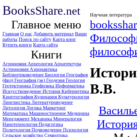
B
ooks
Share
.net
Научная литература
Главное меню
booksshar
Главная
О нас
Добавить материал
Ваши
Философ
работы
Поиск по сайту
Карта книг
Купить книги
Карта сайта
философ
Книги
Агрономия
Археология
Архитектура
Истори
Астрономия
Аэронавтика
Библиотековедение
Биология
География
(физ)
География (эк)
Геодезия
Геология
B.B.
Геотектоника
Геофизика
Информатика
Искусствоведение
История
Кибернетика
Криптография
Кулинария
Культурология
Лингвистика
Литературоведение
Василье
Литология
Логика
Маркетинг
Математика
Машиностроение
Медицина
Менеджмент
Механика
Минералогия
История
Нанотехнология
Педагогика
Политология
Почвоведение
Психология
Сельское хозяйство
Семиотика