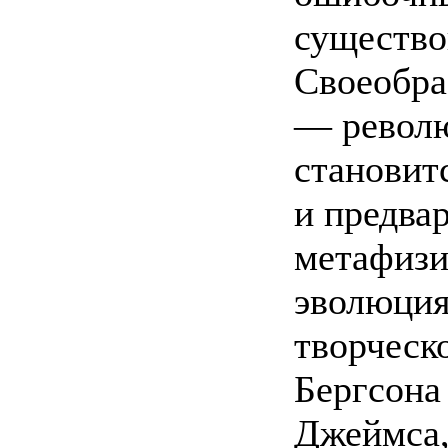
существо
Своеобра
— револ
становит
и предва
метафизи
эволюция
творческо
Бергсона
Джеймса,