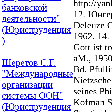
http://yan
банковской
12. Юнге
деятельности"
Deleuze G.
(Юриспруденция
1962. 14.
)
Gott ist 
aM., 1950
Шеретов С.Г.
Bd. Pfull
"Международные
Nietzsche
организации
seines Phi
системы ООН"
Kofman S.
(Юриспруденция