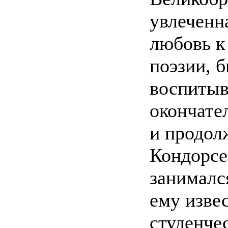
увлеченн
любовь к
поэзии, 
воспитыв
окончате
и продол
Кондорсе
занималс
ему изве
студенче