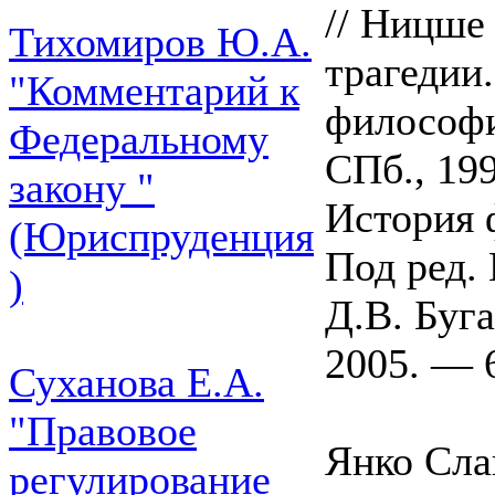
// Ницше
Тихомиров Ю.А.
трагедии
"Комментарий к
философи
Федеральному
СПб., 199
закону "
История 
(Юриспруденция
Под ред. 
)
Д.В. Буг
2005. — 6
Суханова Е.А.
"Правовое
Янко Слав
регулирование