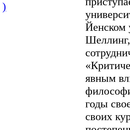
приступа
)
универси
Йенском 
Шеллинг,
сотрудни
«Критиче
явным вл
философи
годы сво
своих ку
постепен