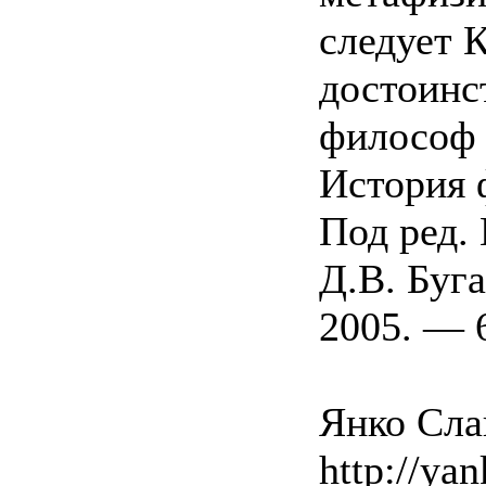
следует К
достоинс
философ 
История 
Под ред. 
Д.В. Буг
2005. — 6
Янко Слав
http://yan