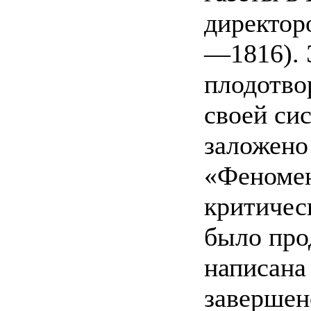
директор
—1816). 
плодотво
своей си
заложено
«Феномен
критичес
было про
написана
завершено