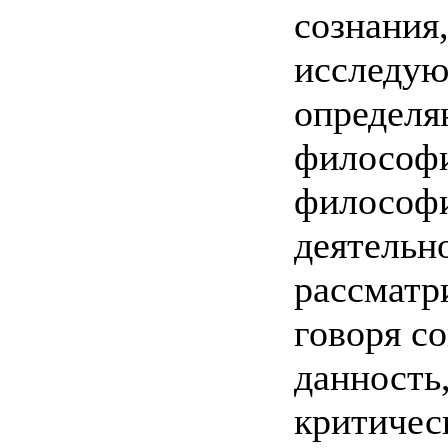
сознания
исследую
определя
философи
философи
деятельн
рассматр
говоря с
данность,
критическ