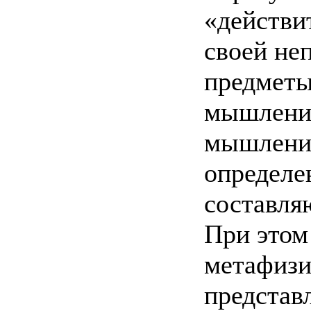
«действи
своей не
предметы
мышления
мышление
определе
составляю
При этом
метафизи
представ