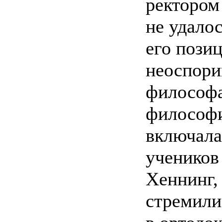
ректором 
не удалос
его пози
неоспори
философа
философи
включала
учеников
Хеннинг, 
стремили