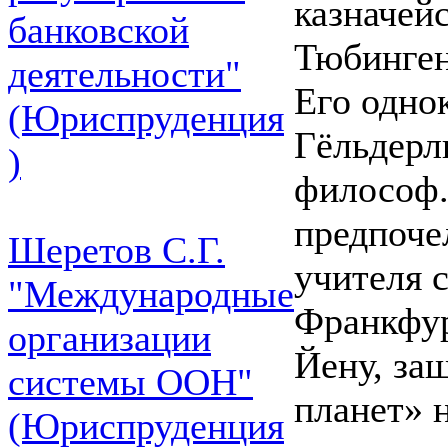
казначейс
банковской
Тюбинген
деятельности"
Его одно
(Юриспруденция
Гёльдерл
)
философ.
предпоче
Шеретов С.Г.
учителя с
"Международные
Франкфурт
организации
Йену, за
системы ООН"
планет» 
(Юриспруденция