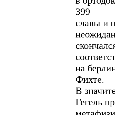
в ортодок
399
славы и 
неожидан
скончался
соответс
на берли
Фихте.
В значит
Гегель п
метафизи