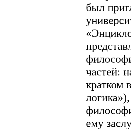
был приг
универси
«Энцикло
представ
философи
частей: 
кратком 
логика»)
философи
ему засл