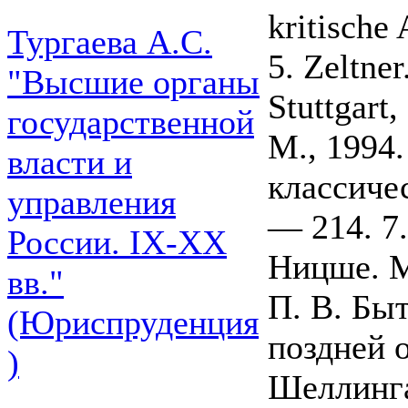
kritische
Тургаева А.С.
5. Zeltner
"Высшие органы
Stuttgart
государственной
M., 1994.
власти и
классиче
управления
— 214. 7
России. IХ-ХХ
Ницше. М.
вв."
П. В. Бы
(Юриспруденция
поздней 
)
Шеллинга