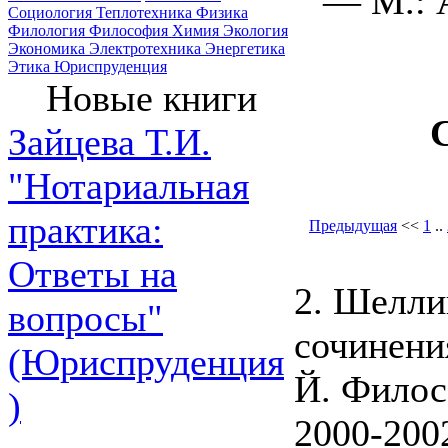
— М.: 
Социология
Теплотехника
Физика
Филология
Философия
Химия
Экология
Экономика
Электротехника
Энергетика
Этика
Юриспруденция
Новые книги
Зайцева Т.И.
"Нотариальная
практика:
Предыдущая
<<
1
..
Ответы на
2. Шелли
вопросы"
сочинени
(Юриспруденция
Й. Филосо
)
2000-2002.