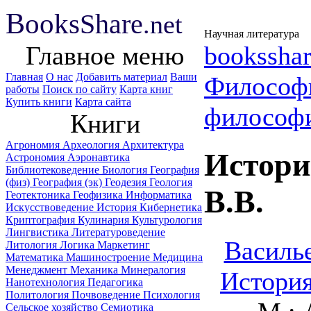
B
ooks
Share
.net
Научная литература
Главное меню
booksshar
Главная
О нас
Добавить материал
Ваши
Философ
работы
Поиск по сайту
Карта книг
Купить книги
Карта сайта
философ
Книги
Агрономия
Археология
Архитектура
Истори
Астрономия
Аэронавтика
Библиотековедение
Биология
География
(физ)
География (эк)
Геодезия
Геология
B.B.
Геотектоника
Геофизика
Информатика
Искусствоведение
История
Кибернетика
Криптография
Кулинария
Культурология
Лингвистика
Литературоведение
Василье
Литология
Логика
Маркетинг
Математика
Машиностроение
Медицина
Менеджмент
Механика
Минералогия
История
Нанотехнология
Педагогика
Политология
Почвоведение
Психология
Сельское хозяйство
Семиотика