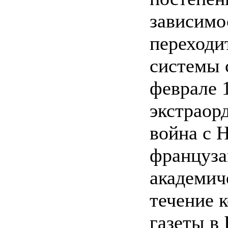
зависимо
переходи
системы 
феврале 
экстраор
война с 
француза
академиче
течение 
газеты в