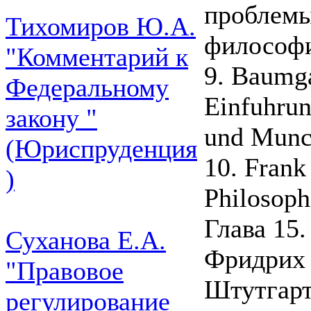
проблемы
Тихомиров Ю.А.
философи
"Комментарий к
9. Baumga
Федеральному
Einfuhrun
закону "
und Munc
(Юриспруденция
10. Frank
)
Philosoph
Глава 15
Суханова Е.А.
Фридрих Г
"Правовое
Штутгарт
регулирование