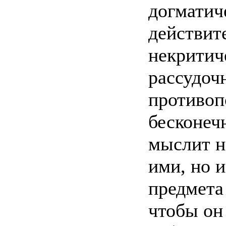
догматич
действит
некритич
рассудоч
противоп
бесконечн
мыслит н
ими, но 
предмета
чтобы он