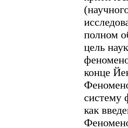
(научног
исследов
полном о
цель нау
феномено
конце Йе
Феномено
систему 
как введ
Феномено