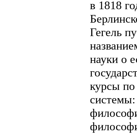
в 1818 г
Берлинск
Гегель п
название
науки о 
государс
курсы по
системы:
философи
философи