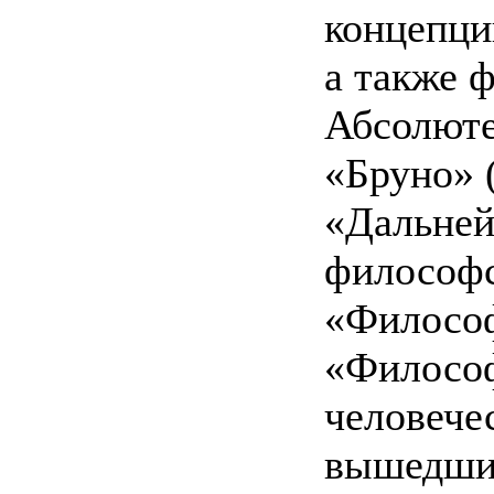
концепци
а также 
Абсолюте
«Бруно» (
«Дальней
философс
«Философ
«Философ
человечес
вышедший