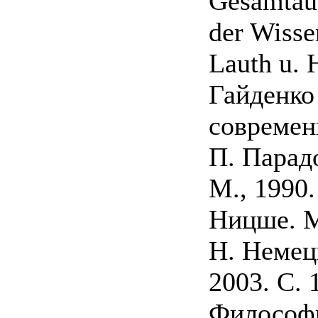
Gesamtau
der Wisse
Lauth u. H
Гайденко
современн
П. Парад
М., 1990.
Ницше. М.
Н. Немец
2003. С. 
Философи