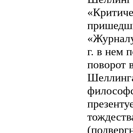
«Критиче
пришедши
«Журналу
г. в нем 
поворот 
Шеллинг
философс
презенту
тождеств
(подвергн