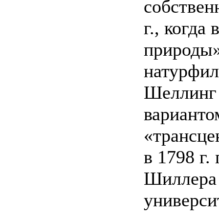
собствен
г., когд
природы»
натурфил
Шеллинг 
варианто
«трансце
в 1798 г.
Шиллера 
универси