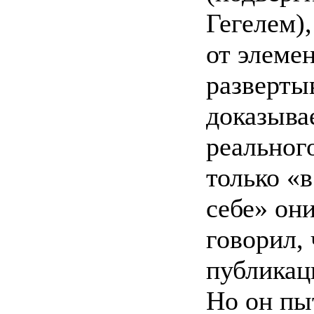
Гегелем)
от элеме
разверты
доказывае
реального
только «в
себе» он
говорил,
публикац
Но он пы