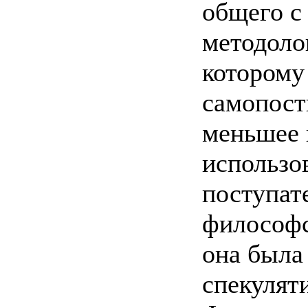
общего с
методоло
которому
самопост
меньшее 
использо
поступат
философс
она была 
спекулят