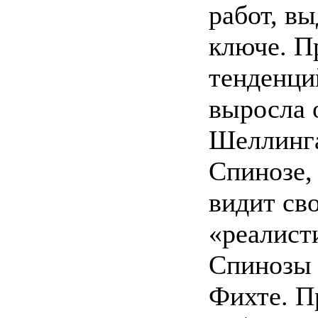
работ, в
ключе. Пр
тенденци
выросла 
Шеллинга
Спинозе,
видит св
«реалист
Спинозы 
Фихте. П