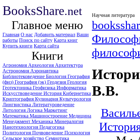
B
ooks
Share
.net
Научная литература
Главное меню
booksshar
Главная
О нас
Добавить материал
Ваши
Философ
работы
Поиск по сайту
Карта книг
Купить книги
Карта сайта
философ
Книги
Агрономия
Археология
Архитектура
Истори
Астрономия
Аэронавтика
Библиотековедение
Биология
География
(физ)
География (эк)
Геодезия
Геология
B.B.
Геотектоника
Геофизика
Информатика
Искусствоведение
История
Кибернетика
Криптография
Кулинария
Культурология
Лингвистика
Литературоведение
Василье
Литология
Логика
Маркетинг
Математика
Машиностроение
Медицина
Менеджмент
Механика
Минералогия
История
Нанотехнология
Педагогика
Политология
Почвоведение
Психология
Сельское хозяйство
Семиотика