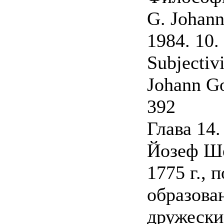
G. Johann
1984. 10.
Subjectiv
Johann Go
392
Глава 1
Йозеф Ше
1775 г., 
образован
дружески