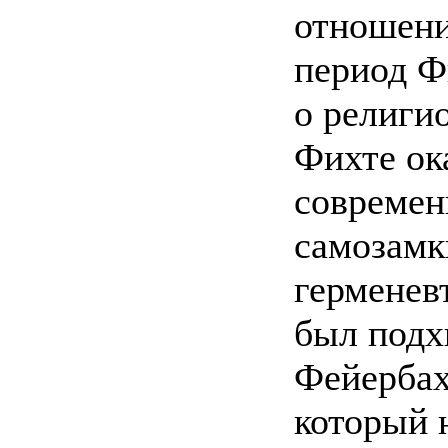
отношени
период Ф
о религи
Фихте ок
современ
самозамкн
герменев
был подх
Фейербах
который 