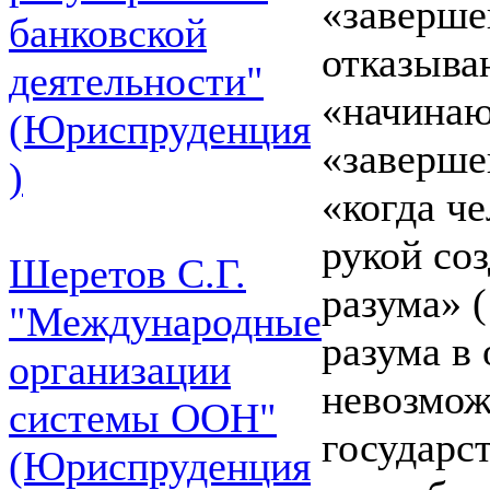
«заверше
банковской
отказыва
деятельности"
«начинаю
(Юриспруденция
«заверше
)
«когда ч
рукой соз
Шеретов С.Г.
разума» (
"Международные
разума в
организации
невозмож
системы ООН"
государст
(Юриспруденция