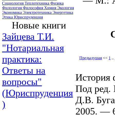
— М.: 
Социология
Теплотехника
Физика
Филология
Философия
Химия
Экология
Экономика
Электротехника
Энергетика
Этика
Юриспруденция
Новые книги
Зайцева Т.И.
"Нотариальная
практика:
Предыдущая
<<
1
..
Ответы на
История 
вопросы"
Под ред. 
(Юриспруденция
Д.В. Буг
)
2005. — 6