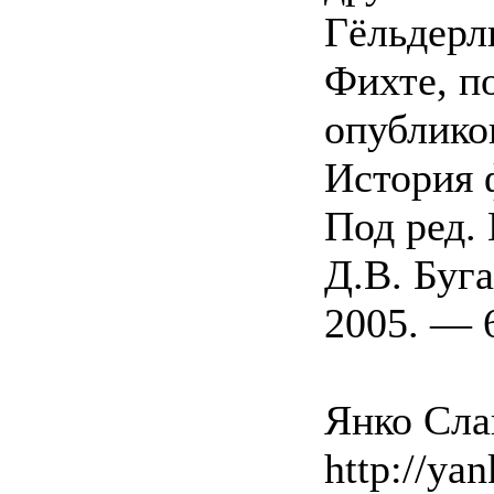
Гёльдерли
Фихте, п
опублико
История 
Под ред. 
Д.В. Буг
2005. — 6
Янко Слав
http://yan