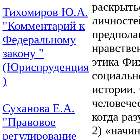
раскрыть
Тихомиров Ю.А.
личносте
"Комментарий к
предпола
Федеральному
нравствен
закону "
этика Фи
(Юриспруденция
социальн
)
истории.
человече
Суханова Е.А.
когда раз
"Правовое
2) «начи
регулирование