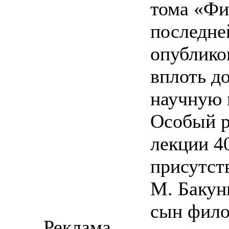
тома «Фи
последне
опублико
вплоть до
научную 
Особый р
лекции 40
присутст
М. Бакун
сын фило
Реклама