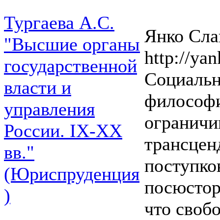
Тургаева А.С.
Янко Слав
"Высшие органы
http://yan
государственной
Социальн
власти и
философи
управления
ограничи
России. IХ-ХХ
трансцен
вв."
поступко
(Юриспруденция
посюстор
)
что своб