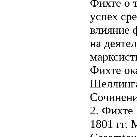
Фихте о 
успех ср
влияние 
на деяте
марксист
Фихте ок
Шеллинга
Сочинения
2. Фихте 
1801 гг. М