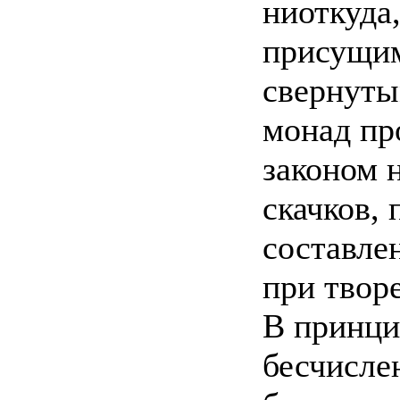
ниоткуда,
присущим
свернуты
монад пр
законом 
скачков, 
составле
при твор
В принци
бесчисле