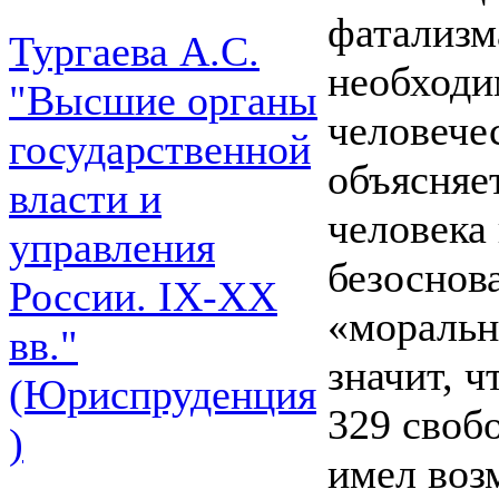
фатализм
Тургаева А.С.
необходи
"Высшие органы
человече
государственной
объясняет
власти и
человека
управления
безоснов
России. IХ-ХХ
«моральн
вв."
значит, ч
(Юриспруденция
329 своб
)
имел воз