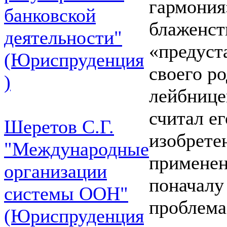
гармония
банковской
блаженст
деятельности"
«предуст
(Юриспруденция
своего р
)
лейбнице
считал е
Шеретов С.Г.
изобрете
"Международные
применен
организации
поначалу
системы ООН"
проблема.
(Юриспруденция