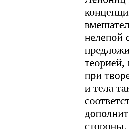
концепци
вмешател
нелепой 
предложи
теорией,
при твор
и тела та
соответст
дополнит
стороны.