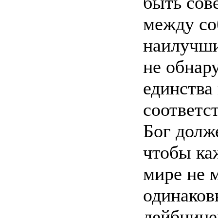
быть сов
между со
наилучши
не обнар
единства
соответс
Бог долже
чтобы ка
мире не 
одинаков
лейбнице