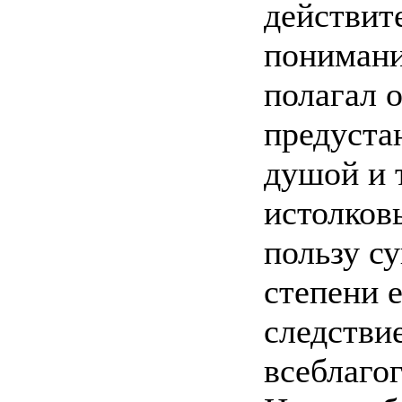
действит
понимани
полагал 
предуста
душой и 
истолковы
пользу с
степени 
следстви
всеблагог