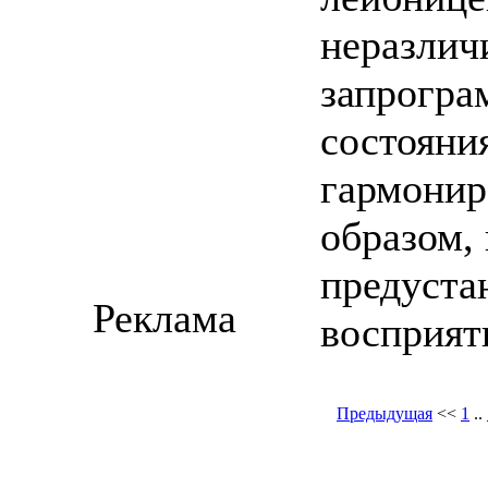
неразлич
запрогра
состояни
гармонир
образом,
предуста
Реклама
восприят
Предыдущая
<<
1
..