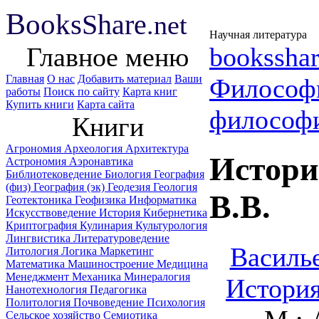
B
ooks
Share
.net
Научная литература
Главное меню
booksshar
Главная
О нас
Добавить материал
Ваши
Философ
работы
Поиск по сайту
Карта книг
Купить книги
Карта сайта
философ
Книги
Агрономия
Археология
Архитектура
Истори
Астрономия
Аэронавтика
Библиотековедение
Биология
География
(физ)
География (эк)
Геодезия
Геология
B.B.
Геотектоника
Геофизика
Информатика
Искусствоведение
История
Кибернетика
Криптография
Кулинария
Культурология
Лингвистика
Литературоведение
Василье
Литология
Логика
Маркетинг
Математика
Машиностроение
Медицина
Менеджмент
Механика
Минералогия
История
Нанотехнология
Педагогика
Политология
Почвоведение
Психология
Сельское хозяйство
Семиотика