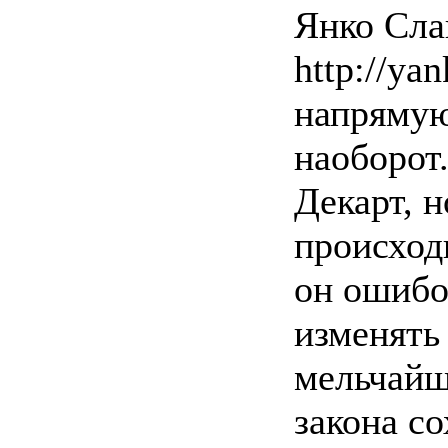
Янко Слав
http://yan
напрямую
наоборот.
Декарт, 
происход
он ошибо
изменять
мельчайш
закона со