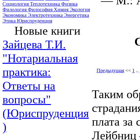
— М.: 
Социология
Теплотехника
Физика
Филология
Философия
Химия
Экология
Экономика
Электротехника
Энергетика
Этика
Юриспруденция
Новые книги
Зайцева Т.И.
"Нотариальная
практика:
Предыдущая
<<
1
..
Ответы на
Таким обр
вопросы"
страдани
(Юриспруденция
плата за 
)
Лейбниц 