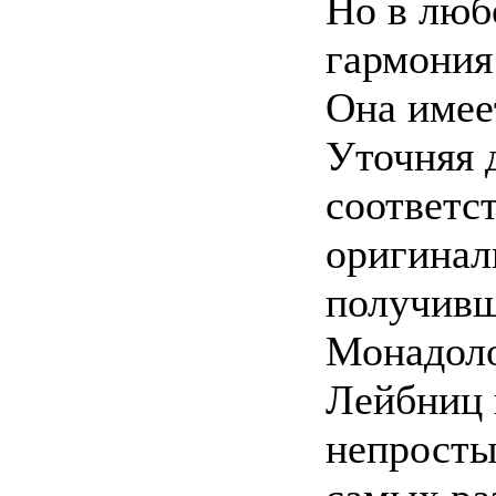
Но в люб
гармония 
Она имее
Уточняя 
соответс
оригинал
получивш
Монадоло
Лейбниц 
непросты