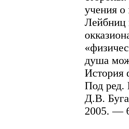
учения о
Лейбниц 
окказион
«физичес
душа мо
История 
Под ред. 
Д.В. Буг
2005. — 6