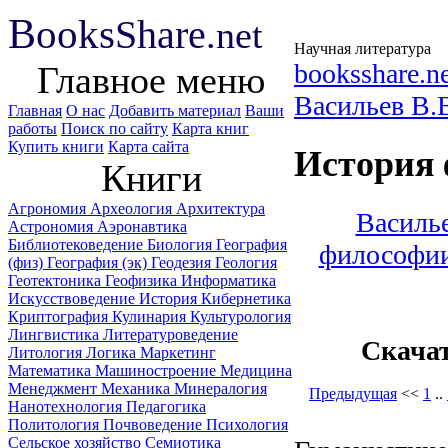
B
ooks
Share
.net
Научная литература
booksshare.n
Главное меню
Васильев B.
Главная
О нас
Добавить материал
Ваши
работы
Поиск по сайту
Карта книг
Купить книги
Карта сайта
История 
Книги
Агрономия
Археология
Архитектура
Василье
Астрономия
Аэронавтика
Библиотековедение
Биология
География
философии
(физ)
География (эк)
Геодезия
Геология
Геотектоника
Геофизика
Информатика
Искусствоведение
История
Кибернетика
Криптография
Кулинария
Культурология
Лингвистика
Литературоведение
Скача
Литология
Логика
Маркетинг
Математика
Машиностроение
Медицина
Менеджмент
Механика
Минералогия
Предыдущая
<<
1
..
Нанотехнология
Педагогика
Политология
Почвоведение
Психология
Сельское хозяйство
Семиотика