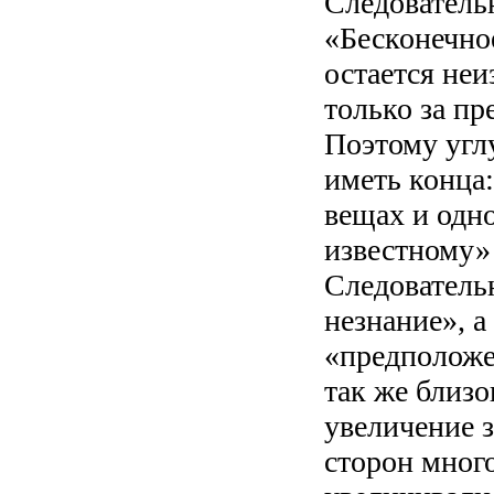
Следователь
«Бесконечное
остается неи
только за пр
Поэтому угл
иметь конца
вещах и одн
известному» 
Следовательн
незнание», а
«предположе
так же близо
увеличение 
сторон много