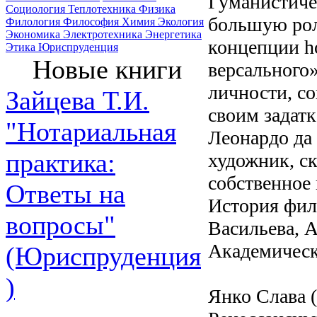
Гуманистиче
Социология
Теплотехника
Физика
большую роль
Филология
Философия
Химия
Экология
Экономика
Электротехника
Энергетика
концепции h
Этика
Юриспруденция
Новые книги
версального
личности, с
Зайцева Т.И.
своим задат
"Нотариальная
Леонардо да
практика:
художник, с
собственное 
Ответы на
История фило
вопросы"
Васильева, А
Академическ
(Юриспруденция
)
Янко Слава (Б