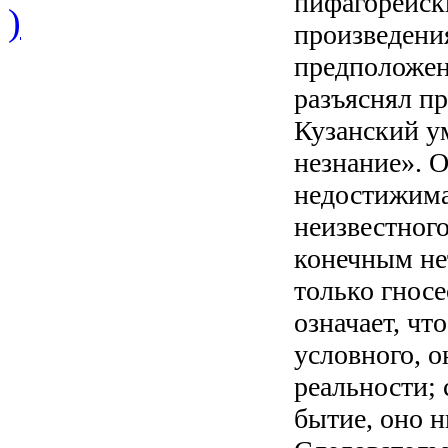
пифагорейск
)
произведени
предположен
разъяснял п
Кузанский ум
незнание». О
недостижима
неизвестног
конечным не
только гносе
означает, чт
условного, о
реальности; 
бытие, оно н