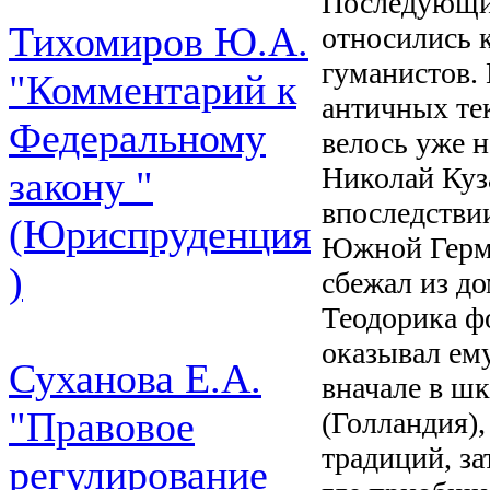
Последующи
Тихомиров Ю.А.
относились 
гуманистов. 
"Комментарий к
античных те
Федеральному
велось уже 
Николай Куз
закону "
впоследствии
(Юриспруденция
Южной Герман
)
сбежал из д
Теодорика ф
оказывал ем
Суханова Е.А.
вначале в ш
"Правовое
(Голландия),
традиций, за
регулирование