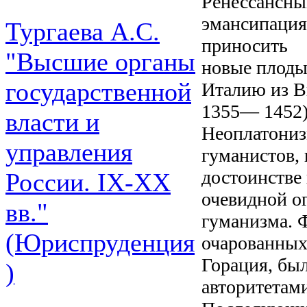
Ренессансны
эмансипация
Тургаева А.С.
приносить
"Высшие органы
новые плоды
государственной
Италию из В
1355— 1452)
власти и
Неоплатониз
управления
гуманистов, 
достоинстве 
России. IХ-ХХ
очевидной о
вв."
гуманизма. 
(Юриспруденция
очарованных
Горация, бы
)
авторитетам