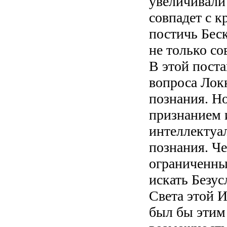
увеличивали 
совпадет с к
постичь Бес
не только со
В этой пост
вопроса Лок
познания. Н
признанием 
интеллектуа
познания. Ч
ограниченны
искать Безус
Света этой И
был бы этим