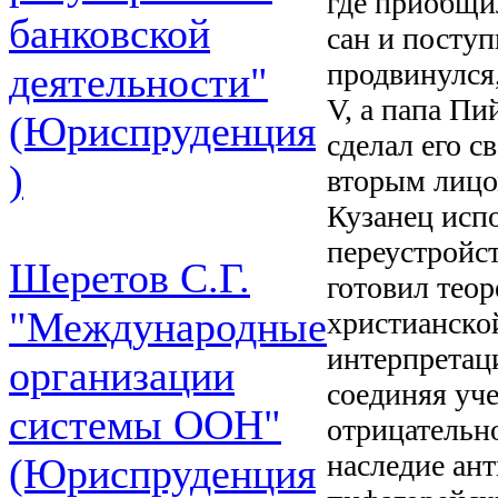
где приобщи
банковской
сан и посту
продвинулся,
деятельности"
V, а папа Пи
(Юриспруденция
сделал его 
)
вторым лицо
Кузанец исп
переустройст
Шеретов С.Г.
готовил тео
"Международные
христианско
интерпретац
организации
соединяя уч
системы ООН"
отрицательн
наследие ан
(Юриспруденция