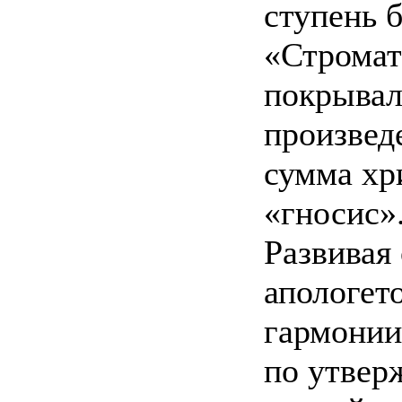
ступень 
«Стромат
покрывал
произвед
сумма хр
«гносис»
Развивая
апологет
гармонии
по утвер