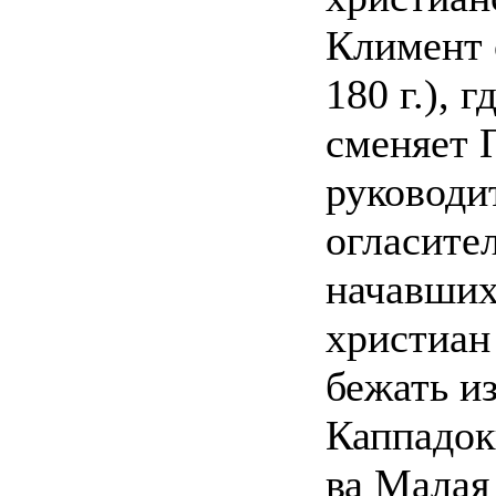
Климент 
180 г.), 
сменяет 
руководит
огласител
начавших
христиан
бежать из
Каппадок
ва Малая 