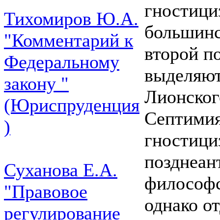
гностици
Тихомиров Ю.А.
большинс
"Комментарий к
второй по
Федеральному
выделяют
закону "
Лионског
(Юриспруденция
Септимия
)
гностици
позднеан
Суханова Е.А.
философс
"Правовое
однако о
регулирование