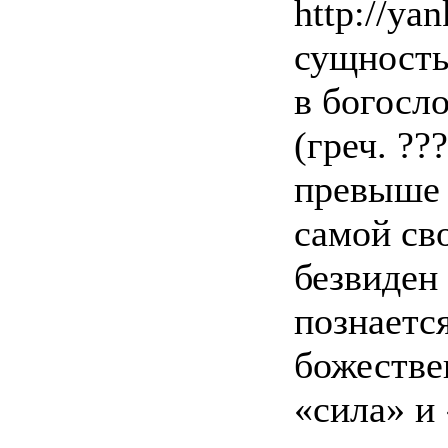
http://yan
сущность
в богосл
(греч. ??
превыше 
самой св
безвиден 
познается
божестве
«сила» и