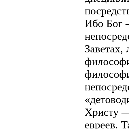
посредст
Ибо Бог 
непосред
Заветах, 
философи
философи
непосред
«детоводи
Христу —
евреев. 