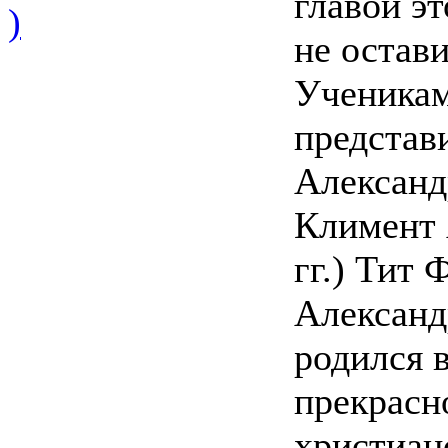
главой э
)
не остав
Ученикам
представ
Александ
Климент 
гг.) Тит
Александ
родился 
прекрасн
христиан