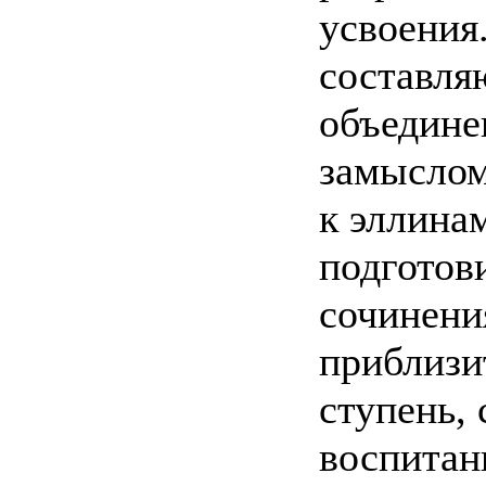
усвоения
составля
объедине
замыслом
к эллинам
подготови
сочинени
приблизи
ступень,
воспитан