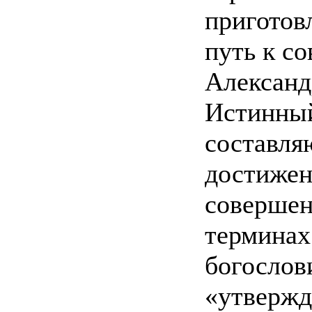
приготов
путь к с
Александр
Истинный
составля
достижен
совершен
терминах
богослов
«утвержд