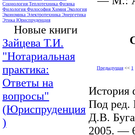
— М.: 
Социология
Теплотехника
Физика
Филология
Философия
Химия
Экология
Экономика
Электротехника
Энергетика
Этика
Юриспруденция
Новые книги
Зайцева Т.И.
"Нотариальная
практика:
Предыдущая
<<
1
Ответы на
История 
вопросы"
Под ред. 
(Юриспруденция
Д.В. Буг
)
2005. — 6