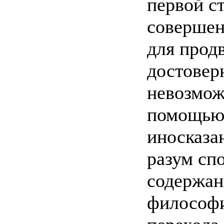
первой с
совершен
для прод
достовер
невозмож
помощью 
иносказа
разум сп
содержан
философи