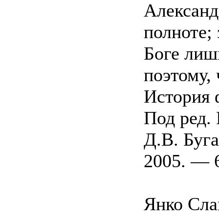
Александ
полноте;
Боге лишь
поэтому,
История 
Под ред. 
Д.В. Буг
2005. — 6
Янко Слав