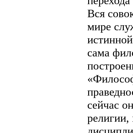
перехода
Вся сово
мире слу
истинной
сама фил
построен
«Философ
праведно
сейчас о
религии,
дисциплин