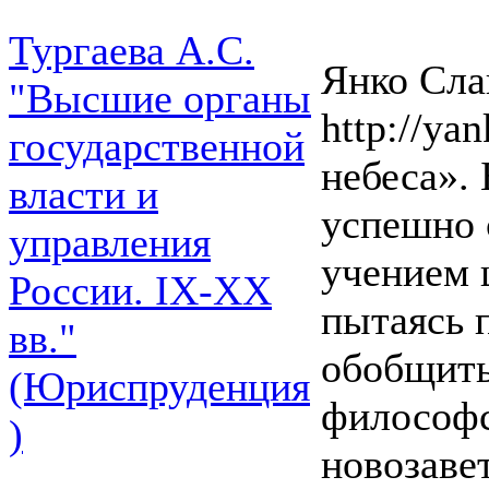
Тургаева А.С.
Янко Слав
"Высшие органы
http://yan
государственной
небеса».
власти и
успешно 
управления
учением 
России. IХ-ХХ
пытаясь 
вв."
обобщить
(Юриспруденция
философс
)
новозаве