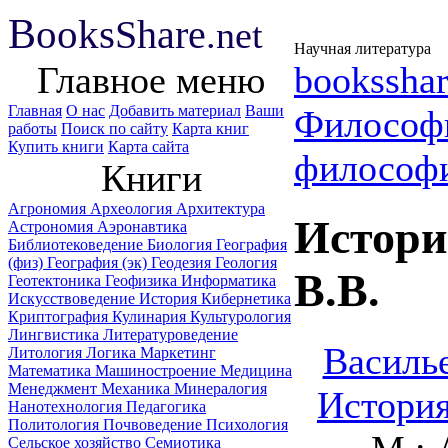
B
ooks
Share
.net
Научная литература
Главное меню
booksshar
Главная
О нас
Добавить материал
Ваши
Философ
работы
Поиск по сайту
Карта книг
Купить книги
Карта сайта
философ
Книги
Агрономия
Археология
Архитектура
Истори
Астрономия
Аэронавтика
Библиотековедение
Биология
География
(физ)
География (эк)
Геодезия
Геология
B.B.
Геотектоника
Геофизика
Информатика
Искусствоведение
История
Кибернетика
Криптография
Кулинария
Культурология
Лингвистика
Литературоведение
Василье
Литология
Логика
Маркетинг
Математика
Машиностроение
Медицина
Менеджмент
Механика
Минералогия
История
Нанотехнология
Педагогика
Политология
Почвоведение
Психология
Сельское хозяйство
Семиотика