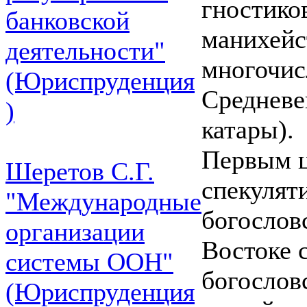
гностико
банковской
манихейст
деятельности"
многочис
(Юриспруденция
Средневе
)
катары).
Первым 
Шеретов С.Г.
спекулят
"Международные
богослов
организации
Востоке 
системы ООН"
богослов
(Юриспруденция