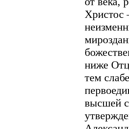
от века, 
Христос 
неизменн
мироздан
божестве
ниже Отц
тем слабе
первоеди
высшей с
утвержд
Александ