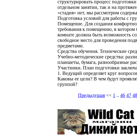
структурировать процесс подготовки
отдельном занятии, так и на протяже
«стадия» нет, мы рассмотрим содерж
Подготовка условий для работы с гр
Помещение. Для создания комфортной
требования к помещению, в котором б
комнате должна быть возможность соз
свободное место для проведения под
предметами.
Средства обучения. Технические сред
Учебно-методические средства: разл
планшеты, бумага, разнообразные ра
Участники. План подготовки заключа
1. Ведущий определяет круг вопросов,
Каковы ее цели? В чем будут проявл
группой?
Предыдущая
<<
1
..
46
47
4