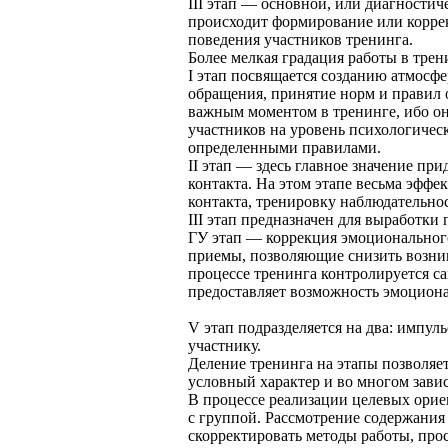
III этап — основной, или диагностиче
происходит формирование или корре
поведения участников тренинга.
Более мелкая градация работы в трени
I этап посвящается созданию атмосф
обращения, принятие норм и правил 
важным моментом в тренинге, ибо о
участников на уровень психологическ
определенными правилами.
II этап — здесь главное значение п
контакта. На этом этапе весьма эфф
контакта, тренировку наблюдательно
III этап предназначен для выработки
ГУ этап — коррекция эмоционального
приемы, позволяющие снизить возни
процессе тренинга контролируется са
предоставляет возможность эмоциона
V этап подразделяется на два: импу
участнику.
Деление тренинга на этапы позволяе
условный характер и во многом завис
В процессе реализации целевых орие
с группой. Рассмотрение содержания 
скорректировать методы работы, про