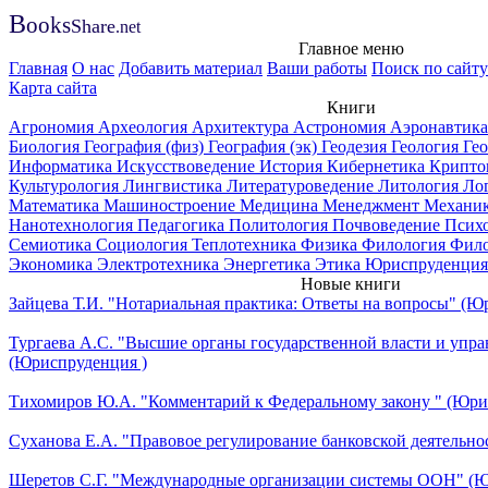
B
ooks
Share
.net
Главное меню
Главная
О нас
Добавить материал
Ваши работы
Поиск по сайту
Карта сайта
Книги
Агрономия
Археология
Архитектура
Астрономия
Аэронавтик
Биология
География (физ)
География (эк)
Геодезия
Геология
Ге
Информатика
Искусствоведение
История
Кибернетика
Крипто
Культурология
Лингвистика
Литературоведение
Литология
Ло
Математика
Машиностроение
Медицина
Менеджмент
Механи
Нанотехнология
Педагогика
Политология
Почвоведение
Псих
Семиотика
Социология
Теплотехника
Физика
Филология
Фил
Экономика
Электротехника
Энергетика
Этика
Юриспруденция
Новые книги
Зайцева Т.И. "Нотариальная практика: Ответы на вопросы" (Ю
Тургаева А.С. "Высшие органы государственной власти и упра
(Юриспруденция )
Тихомиров Ю.А. "Комментарий к Федеральному закону " (Юри
Суханова Е.А. "Правовое регулирование банковской деятельно
Шеретов С.Г. "Международные организации системы ООН" (Ю