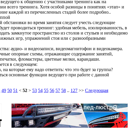
 ведущего к общению с участниками тренинга как на
нии всего тренинга. Хотя особой разницы в понятиях «этап» и
ание каждой из перечисленных стадий более подробно..
уппой
 обстановки во время занятия следует учесть следующие
удет проводиться тренинг: удобная мебель, изолированность, в
дать замкнутое пространство из столов и стульев и необходимо
вижных игр, упражнений стоя или с разнообразными
ства: аудио- и видеозаписи, видеомагнитофон и видеокамера.
ичные опорные схемы, отражающие содержание занятий,
спечатки, фломастеры, цветные мелки, карандаши.
ется в следующем:
 на которые ему надо ответить: что это будет за группа?
яться основные функции ведущего при работе с данной
8
49
50
51
<
52
>
53
54
55
56
57
58
..
127
>>
Следующая