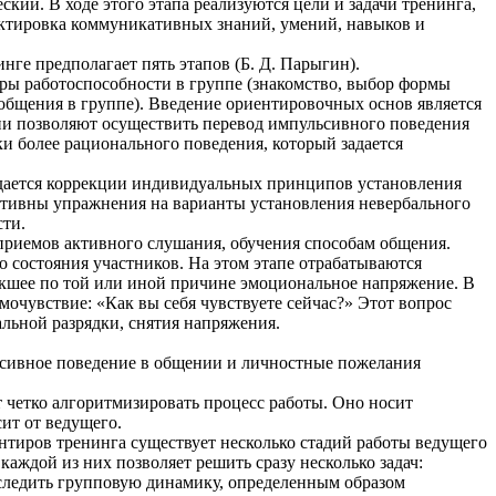
ский. В ходе этого этапа реализуются цели и задачи тренинга,
ктировка коммуникативных знаний, умений, навыков и
нге предполагает пять этапов (Б. Д. Парыгин).
еры работоспособности в группе (знакомство, выбор формы
общения в группе). Введение ориентировочных основ является
ни позволяют осуществить перевод импульсивного поведения
и более рационального поведения, который задается
ридается коррекции индивидуальных принципов установления
ективны упражнения на варианты установления невербального
сти.
 приемов активного слушания, обучения способам общения.
 состояния участников. На этом этапе отрабатываются
кшее по той или иной причине эмоциональное напряжение. В
мочувствие: «Как вы себя чувствуете сейчас?» Этот вопрос
льной разрядки, снятия напряжения.
льсивное поведение в общении и личностные пожелания
т четко алгоритмизировать процесс работы. Оно носит
ит от ведущего.
нтиров тренинга существует несколько стадий работы ведущего
каждой из них позволяет решить сразу несколько задач:
следить групповую динамику, определенным образом