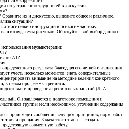
тода психокоррекции?
ции по устранению трудностей в дискуссии.
ога?
а? Сравните их и дискуссию, выделите общее и различное.
нализа ситуаций?
ия относительно инструкции в психогимнастике.
 ваш взгляд, темы рисунков. Обоснуйте свой выбор данного
 использования музыкотерапии.
 АТ?
тия по АТ?
тия
 определенного результата благодаря его четкой организации
дует учесть несколько моментов: знать содержательные
концентрировать внимание на методике ведения конкретного
ий, в целом программы тренинга.
 подготовки и проведения тренинговых занятий (Л. А.
ельный. Он заключается в подготовке помещения и
 участников группы (если необходимо), уточнении содержания
 Здесь происходит сообщение ведущим принципов, норм работы
тствия и прощания. Задача этого этапа — создать
 предстоящую совместную работу.