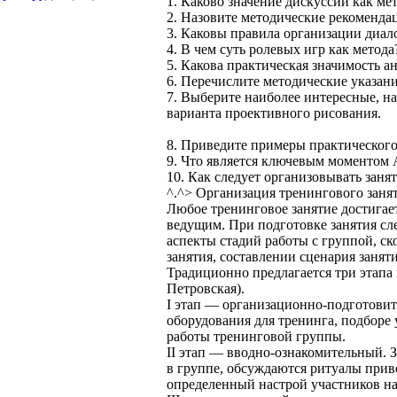
1. Каково значение дискуссии как ме
2. Назовите методические рекоменда
3. Каковы правила организации диал
4. В чем суть ролевых игр как метод
5. Какова практическая значимость а
6. Перечислите методические указан
7. Выберите наиболее интересные, на
варианта проективного рисования.
8. Приведите примеры практического
9. Что является ключевым моментом
10. Как следует организовывать заня
^.^> Организация тренингового заня
Любое тренинговое занятие достигает
ведущим. При подготовке занятия сле
аспекты стадий работы с группой, с
занятия, составлении сценария занят
Традиционно предлагается три этапа
Петровская).
I этап — организационно-подготовит
оборудования для тренинга, подборе
работы тренинговой группы.
II этап — вводно-ознакомительный.
в группе, обсуждаются ритуалы приве
определенный настрой участников на