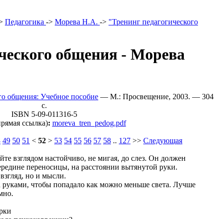
>
Педагогика
->
Морева Н.А.
->
"Тренинг педагогического
ческого общения - Морева
го общения: Учебное пособие
— М.: Просвещение, 2003. — 304
c.
ISBN 5-09-011316-5
рямая ссылка)
:
moreva_tren_pedog.pdf
8
49
50
51
<
52
>
53
54
55
56
57
58
..
127
>>
Следующая
те взглядом настойчиво, не мигая, до слез. Он должен
середине переносицы, на расстоянии вытянутой руки.
взгляд, но и мысли.
а руками, чтобы попадало как можно меньше света. Лучше
мно.
рки