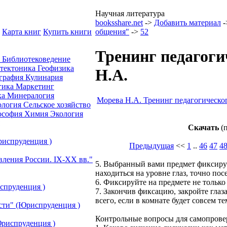
Научная литература
booksshare.net
->
Добавить материал
-
Карта книг
Купить книги
общения"
->
52
Тренинг педагоги
а
Библиотековедение
отектоника
Геофизика
Н.А.
графия
Кулинария
гика
Маркетинг
ка
Минералогия
Морева Н.А. Тренинг педагогическо
ология
Сельское хозяйство
ософия
Химия
Экология
Скачать
(п
риспруденция )
Предыдущая
<<
1
..
46
47
4
вления России. IХ-ХХ вв."
5. Выбранный вами предмет фиксируй
находиться на уровне глаз, точно по
6. Фиксируйте на предмете не только 
спруденция )
7. Закончив фиксацию, закройте глаз
всего, если в комнате будет совсем те
сти" (Юриспруденция )
Контрольные вопросы для самопрове
риспруденция )