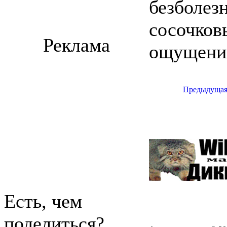
безболез
сосочков
Реклама
ощущения
Предыдуща
Есть, чем
поделиться?