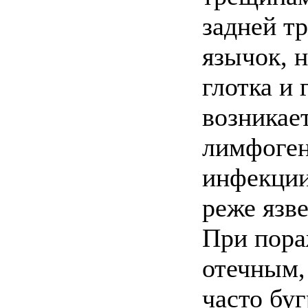
задней т
язычок, 
глотка и
возникае
лимфоген
инфекции
реже язв
При пора
отечным,
часто бу