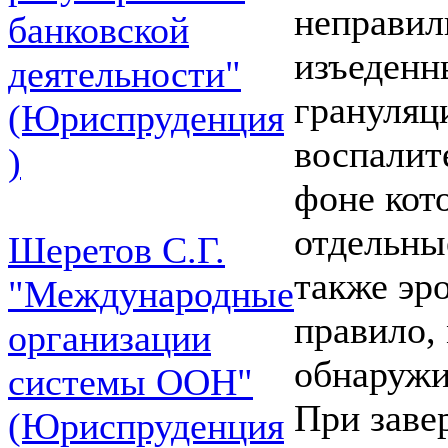
неправил
банковской
изъеденн
деятельности"
грануляц
(Юриспруденция
воспалит
)
фоне кот
отдельны
Шеретов С.Г.
также эро
"Международные
правило,
организации
обнаружи
системы ООН"
При заве
(Юриспруденция