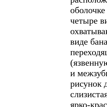
оболочке
четыре в
охватыва
виде бан
переходя
(язвенну
и межзуб
рисунок 
слизиста
ярко-кра