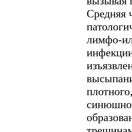
вызывая 
Средняя ч
патологи
лимфо-ил
инфекции
изъязвле
высыпани
плотного
синюшно-
образова
трещинам