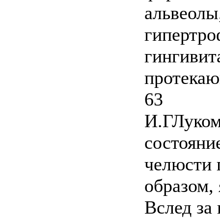
альвеолы
гипертро
гингивита
протекаю
63
И.ГЛуком
состояни
челюсти 
образом,
Вслед за