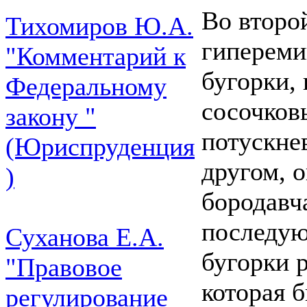
Во второ
Тихомиров Ю.А.
гипереми
"Комментарий к
бугорки,
Федеральному
сосочков
закону "
потускне
(Юриспруденция
другом, 
)
бородавч
последую
Суханова Е.А.
бугорки 
"Правовое
которая 
регулирование