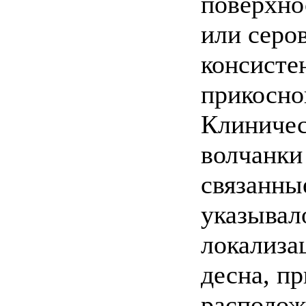
поверхно
или серо
консисте
прикосно
Клиничес
волчанки
связанны
указывал
локализа
десна, п
располож