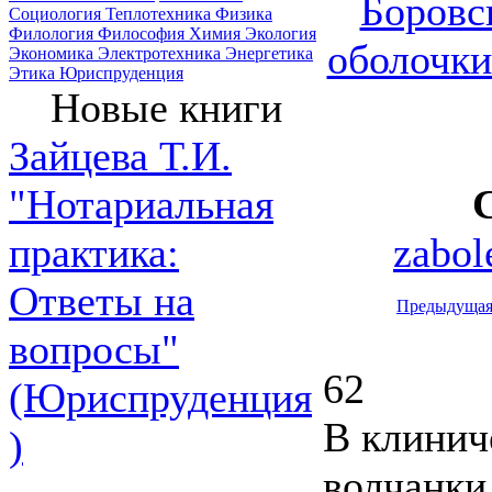
Боровс
Социология
Теплотехника
Физика
Филология
Философия
Химия
Экология
оболочки
Экономика
Электротехника
Энергетика
Этика
Юриспруденция
Новые книги
Зайцева Т.И.
"Нотариальная
zabol
практика:
Ответы на
Предыдуща
вопросы"
62
(Юриспруденция
В клинич
)
волчанки