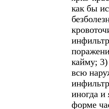
как бы и
безболезн
кровоточ
инфильтр
поражени
кайму; 3)
всю нару
инфильтр
иногда и
форме ча