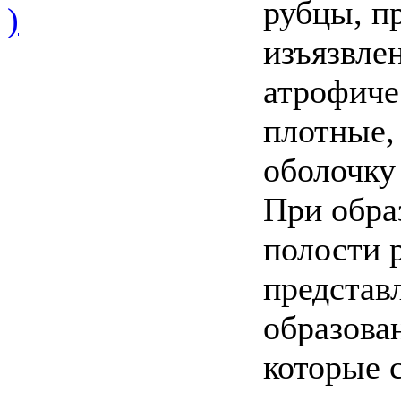
рубцы, п
)
изъязвлен
атрофиче
плотные,
оболочку
При обра
полости 
представ
образова
которые 