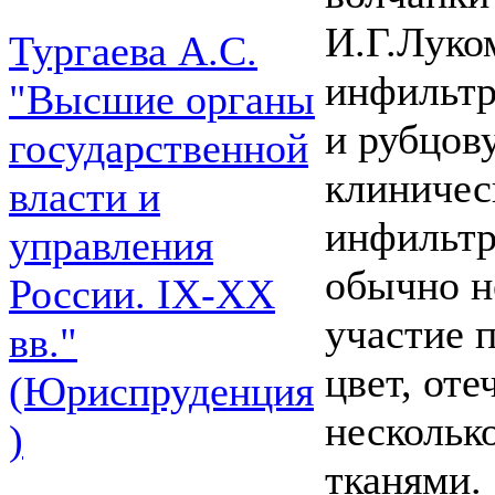
И.Г.Луко
Тургаева А.С.
инфильтр
"Высшие органы
и рубцов
государственной
клиничес
власти и
инфильтр
управления
обычно н
России. IХ-ХХ
участие 
вв."
цвет, от
(Юриспруденция
нескольк
)
тканями.