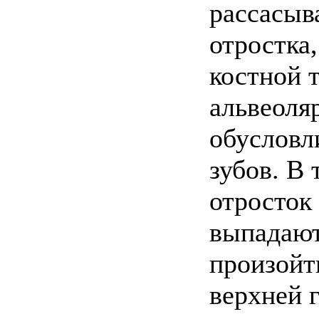
рассасыв
отростка
костной 
альвеоляр
обусловл
зубов. В
отросток
выпадают
произойт
верхней г