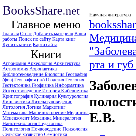
B
ooks
Share
.net
Научная литература
Главное меню
booksshar
Главная
О нас
Добавить материал
Ваши
Медицин
работы
Поиск по сайту
Карта книг
Купить книги
Карта сайта
"Заболев
Книги
рта и губ
Агрономия
Археология
Архитектура
Астрономия
Аэронавтика
Библиотековедение
Биология
География
(физ)
География (эк)
Геодезия
Геология
Заболе
Геотектоника
Геофизика
Информатика
Искусствоведение
История
Кибернетика
Криптография
Кулинария
Культурология
полости
Лингвистика
Литературоведение
Литология
Логика
Маркетинг
Математика
Машиностроение
Медицина
Е.В.
Менеджмент
Механика
Минералогия
Нанотехнология
Педагогика
Политология
Почвоведение
Психология
Сельское хозяйство
Семиотика