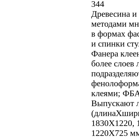
344
Древесина и
методами мн
в формах фа
и спинки сту
Фанера клее
более слоев 
подразделяю
фенолоформ
клеями; ФБА
Выпускают 
(длинаXшири
1830X1220, 
1220X725 мм