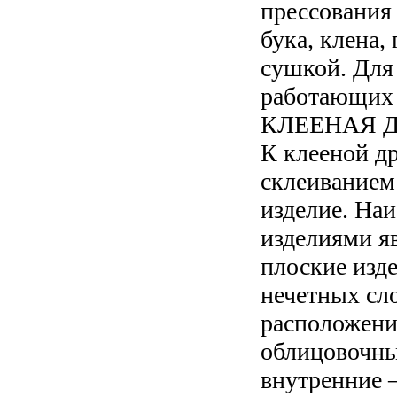
прессования
бука, клена,
сушкой. Для
работающих 
КЛЕЕНАЯ 
К клееной д
склеиванием
изделие. На
изделиями яв
плоские изд
нечетных сл
расположени
облицовочны
внутренние 