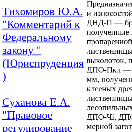
Предназначе
Тихомиров Ю.А.
и износостой
ДНД-П — бру
"Комментарий к
полученные 
Федеральному
пропаренной
закону "
лиственницы
выколоток, 
(Юриспруденция
ДПО-Пкл — 
)
мм, получен
клееных древ
лиственницы
Суханова Е.А.
лесопильных
"Правовое
ДПО-Чі, ДПО
мерной загот
регулирование