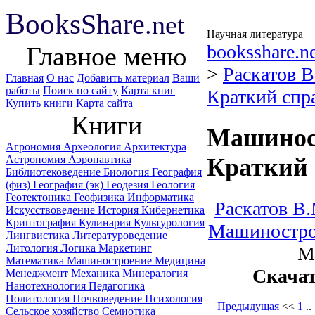
B
ooks
Share
.net
Научная литература
booksshare.n
Главное меню
>
Раскатов 
Главная
О нас
Добавить материал
Ваши
работы
Поиск по сайту
Карта книг
Краткий спр
Купить книги
Карта сайта
Книги
Машинос
Агрономия
Археология
Архитектура
Астрономия
Аэронавтика
Краткий 
Библиотековедение
Биология
География
(физ)
География (эк)
Геодезия
Геология
Геотектоника
Геофизика
Информатика
Раскатов В.
Искусствоведение
История
Кибернетика
Криптография
Кулинария
Культурология
Машинострои
Лингвистика
Литературоведение
Литология
Логика
Маркетинг
M
Математика
Машиностроение
Медицина
Скача
Менеджмент
Механика
Минералогия
Нанотехнология
Педагогика
Политология
Почвоведение
Психология
Предыдущая
<<
1
..
Сельское хозяйство
Семиотика