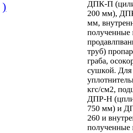
ДПК-П (цил
)
200 мм), ДП
мм, внутрен
полученные 
продавлпвани
труб) пропар
граба, осок
сушкой. Для
уплотнитель
кгс/см2, под
ДПР-Н (цпл
750 мм) и Д
260 и внутр
полученные 