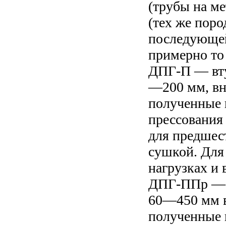
(трубы на м
(тех же пор
последующей
примерно то
ДПГ-П — вту
—200 мм, в
полученные 
прессования 
для предшес
сушкой. Для
нагрузках и 
ДПГ-ППр — 
60—450 мм 
полученные 