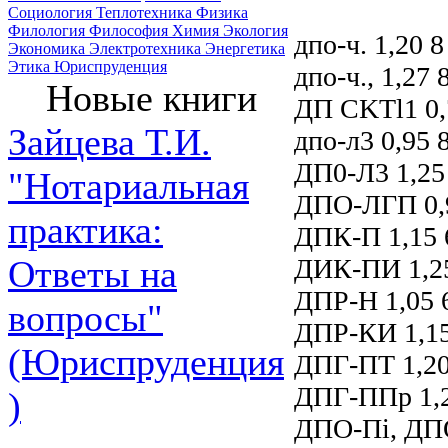
Социология
Теплотехника
Физика
Филология
Философия
Химия
Экология
дпо-ч. 1,20
Экономика
Электротехника
Энергетика
Этика
Юриспруденция
дпо-ч., 1,27
Новые книги
ДП CKTl1 0,7
Зайцева Т.И.
дпо-л3 0,95 
ДП0-Л3 1,25 
"Нотариальная
ДПО-ЛГП 0
практика:
ДПК-П 1,15 
ДИК-ПИ 1,25
Ответы на
ДПР-Н 1,05 
вопросы"
ДПР-КИ 1,15
(Юриспруденция
ДПГ-ПТ 1,2
ДПГ-ППр 1,2
)
ДПО-Пі, ДПО