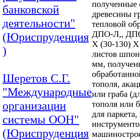
полученные 
банковской
древесины г
деятельности"
тепловой об
ДПО-Л,, ДПО
(Юриспруденция
X (30-130) 
)
листов шпон
мм, получен
обработанно
Шеретов С.Г.
тополя, акац
"Международные
или граба (
тополя или 
организации
для паркета,
системы ООН"
инструменто
(Юриспруденция
машиностроен