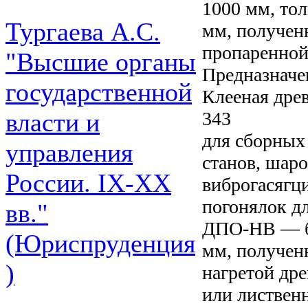
1000 мм, тол
Тургаева А.С.
мм, получен
пропаренной
"Высшие органы
Предназнач
государственной
Клееная дре
343
власти и
для сборных
управления
станов, шаро
России. IХ-ХХ
виброгасягц
погонялок дл
вв."
ДПО-НВ — б
(Юриспруденция
мм, получен
)
нагретой дре
или листвен