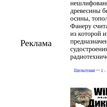
нешлифован
древесины бе
осины, топол
Фанеру счит
из которой 
предназначе
Реклама
судостроения
радиотехнич
Предыдущая
<<
1
..