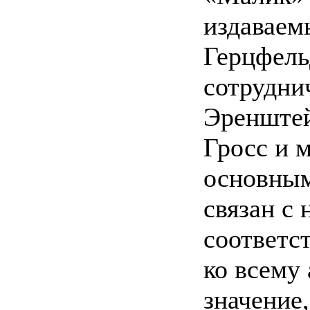
издаваем
Герцфель
сотрудни
Эренштейн
Гросс и 
основным
связан с
соответст
ко всему
значение,