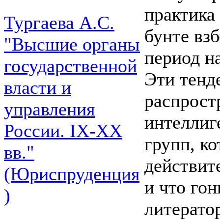
практика 
Тургаева А.С.
бунте вз
"Высшие органы
период н
государственной
Эти тенд
власти и
распрост
управления
интеллиг
России. IХ-ХХ
групп, к
вв."
действит
(Юриспруденция
и что го
)
литерат