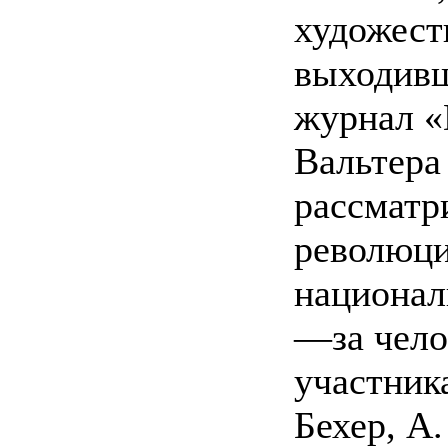
художест
выходивш
журнал «
Вальтера
рассматр
революци
национал
—за чел
участник
Бехер, А