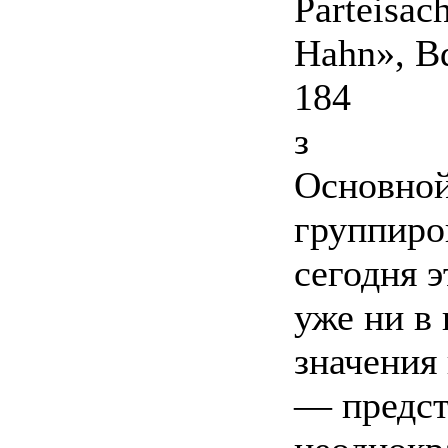
Parteisac
Hahn», Bd
184
з
Основной
группиро
сегодня э
уже ни в 
значения 
— предст