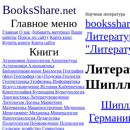
B
ooks
Share
.net
Научная литература
Главное меню
booksshar
Главная
О нас
Добавить материал
Ваши
Литерату
работы
Поиск по сайту
Карта книг
Купить книги
Карта сайта
"Литерат
Книги
Агрономия
Археология
Архитектура
Литера
Астрономия
Аэронавтика
Библиотековедение
Биология
География
(физ)
География (эк)
Геодезия
Геология
Шиплл
Геотектоника
Геофизика
Информатика
Искусствоведение
История
Кибернетика
Криптография
Кулинария
Культурология
Лингвистика
Литературоведение
Шиплл
Литология
Логика
Маркетинг
Математика
Машиностроение
Медицина
Менеджмент
Механика
Минералогия
Германи
Нанотехнология
Педагогика
Политология
Почвоведение
Психология
Сельское хозяйство
Семиотика