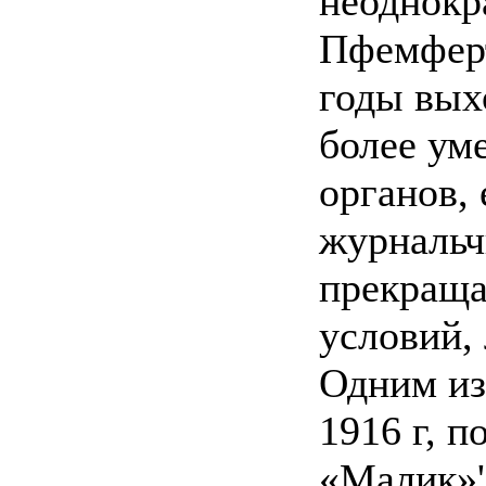
неоднокр
Пфемферт
годы вых
более ум
органов,
журнальч
прекраща
условий, 
Одним из
1916 г, п
«Малик»'