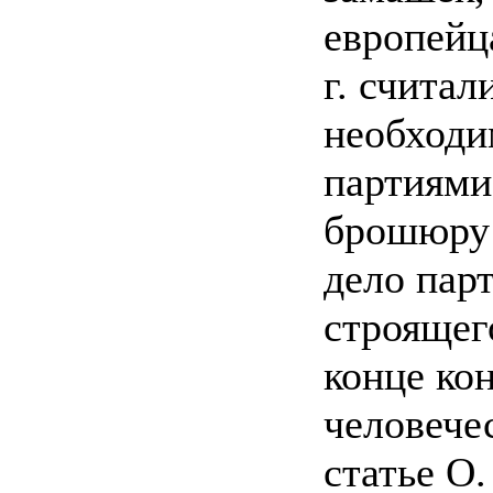
европейц
г. считал
необходи
партиями
брошюру 
дело парт
строящег
конце ко
человечес
статье О