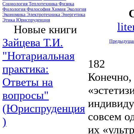
Социология
Теплотехника
Физика
Филология
Философия
Химия
Экология
Экономика
Электротехника
Энергетика
Этика
Юриспруденция
lit
Новые книги
Зайцева Т.И.
Предыдуща
"Нотариальная
182
практика:
Конечно,
Ответы на
«эстетиз
вопросы"
индивиду
(Юриспруденция
совсем од
)
их «ультр