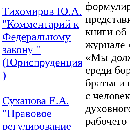
формулир
Тихомиров Ю.А.
представ
"Комментарий к
книги об 
Федеральному
журнале 
закону "
«Мы долж
(Юриспруденция
среди бо
)
братья и
с челове
Суханова Е.А.
духовног
"Правовое
рабочего 
регулирование