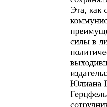
Эта, как 
коммунис
преимуще
силы в л
политиче
выходивш
издатель
Юлиана Г
Герцфель
сотрудни