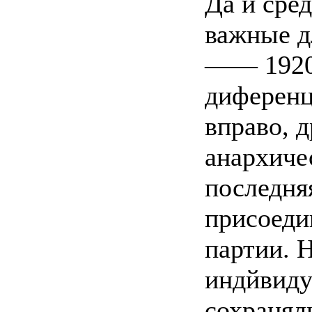
Да и сред
важные д
—— 1920 
диференц
вправо, 
анархичес
последня
присоеди
партии. 
индйвиду
сохраняли