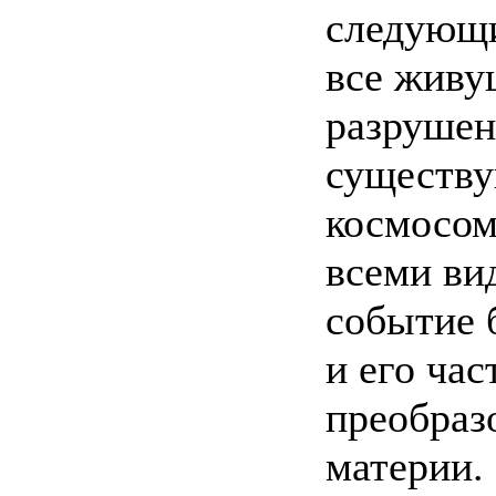
следующи
все живу
разрушен
существ
космосом
всеми ви
событие б
и его час
преобраз
материи.