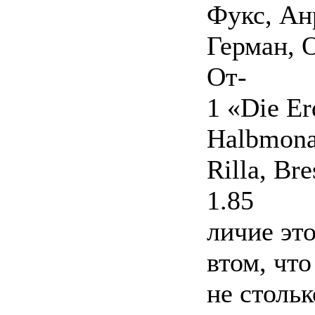
Фукс, Ан
Герман, О
От-
1 «Die Er
Halbmonat
Rilla, Br
1.85
личие это
втом, что
не столь