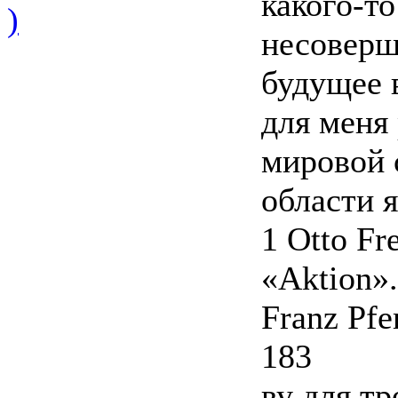
какого-т
)
несоверш
будущее в
для меня 
мировой 
области я
1 Otto Fr
«Aktion».
Franz Pfem
183
ву для тр