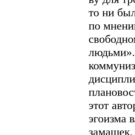
то ни бы
по мнени
свободно
людьми».
коммуниз
дисципли
плановост
этот авт
эгоизма 
замашек,